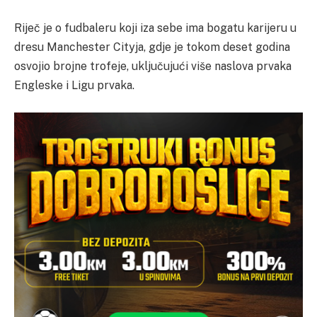
Riječ je o fudbaleru koji iza sebe ima bogatu karijeru u
dresu Manchester Cityja, gdje je tokom deset godina
osvojio brojne trofeje, uključujući više naslova prvaka
Engleske i Ligu prvaka.