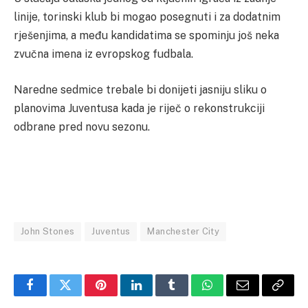
linije, torinski klub bi mogao posegnuti i za dodatnim
rješenjima, a među kandidatima se spominju još neka
zvučna imena iz evropskog fudbala.
Naredne sedmice trebale bi donijeti jasniju sliku o
planovima Juventusa kada je riječ o rekonstrukciji
odbrane pred novu sezonu.
John Stones
Juventus
Manchester City
Facebook
Twitter
Pinterest
LinkedIn
Tumblr
WhatsApp
Email
Copy