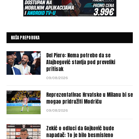
NAŠA PREPORUKA
Del Piero: Nema potrebe da se
Alajbegović stavlja pod preveliki
pritisak
09/08/2026
Reprezentativac Hrvatske u Milanu bi se
mogao pridružiti Modriću
09/08/2026
Zekić o odluci da Gojković bude
napadač: To je bilo besmisleno