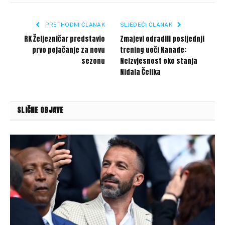
Link
PRETHODNI ČLANAK
SLJEDEĆI ČLANAK
RK Željezničar predstavio
Zmajevi odradili posljednji
prvo pojačanje za novu
trening uoči Kanade:
sezonu
Neizvjesnost oko stanja
Nidala Čelika
SLIČNE OBJAVE