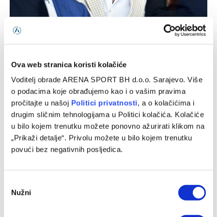
Del Piero: Nema potrebe da se Alajbegović stavlja pod
preveliki pritisak
09/08/2026
Ova web stranica koristi kolačiće
Voditelj obrade ARENA SPORT BH d.o.o. Sarajevo. Više
o podacima koje obrađujemo kao i o vašim pravima
pročitajte u našoj
Politici privatnosti
, a o kolačićima i
drugim sličnim tehnologijama u Politici kolačića. Kolačiće
u bilo kojem trenutku možete ponovno ažurirati klikom na
„Prikaži detalje“. Privolu možete u bilo kojem trenutku
povući bez negativnih posljedica.
Consent
Nužni
Selection
Reprezentativac Hrvatske u Milanu bi se mogao pridružiti
Modriću