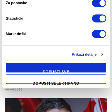
Za postavke
09/08/2026
Statistički
Marketinški
Prikaži detalje
DOPUSTI SVE
Hat-trick povremenog reprezentativca BiH u pobjedi
Osijeka
DOPUSTI SELEKTIRANO
08/08/2026