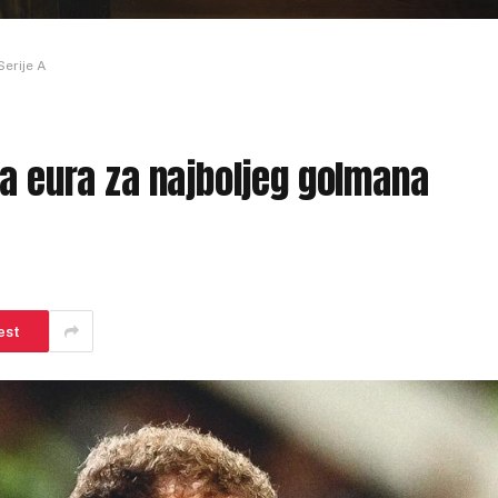
Serije A
na eura za najboljeg golmana
est