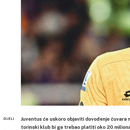
Juventus će uskoro objaviti dovođenje čuvara m
DIJELI
torinski klub bi ga trebao platiti oko 20 milion