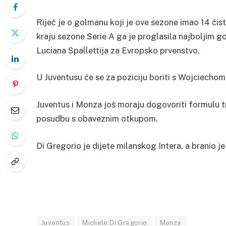
Riječ je o golmanu koji je ove sezone imao 14 čis
kraju sezone Serie A ga je proglasila najboljim g
Luciana Spallettija za Evropsko prvenstvo.
U Juventusu će se za poziciju boriti s Wojciecho
Juventus i Monza još moraju dogovoriti formulu 
posudbu s obaveznim otkupom.
Di Gregorio je dijete milanskog Intera, a branio 
Juventus
Michele Di Gregorio
Monza