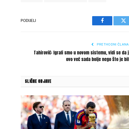
PODIJELI
Facebook
Tw
PRETHODNI ČLANA
Tahirović: Igrali smo u novom sistemu, vidi se da 
ovo već sada bolje nego što je bi
SLIČNE OBJAVE