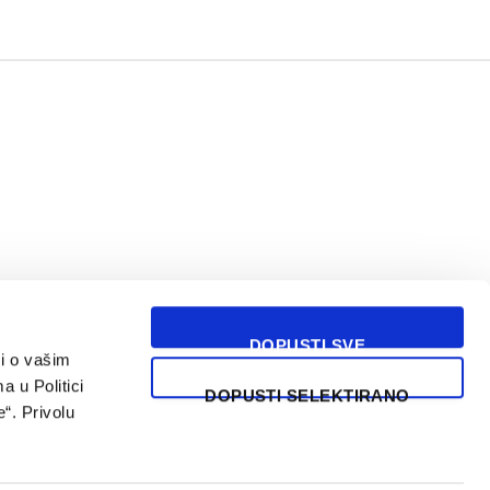
DOPUSTI SVE
i o vašim
USLOVI KORIŠĆENJA
a u Politici
DOPUSTI SELEKTIRANO
“. Privolu