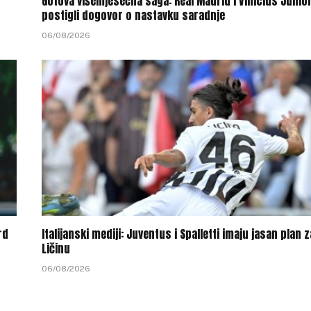
Gotova višemjesečna saga: Real Madrid i Vinicius Junio
postigli dogovor o nastavku saradnje
06/08/2026
rd
Italijanski mediji: Juventus i Spalletti imaju jasan plan z
Ličinu
06/08/2026