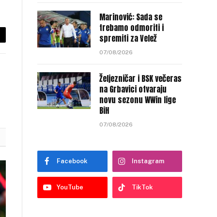
Marinović: Sada se
trebamo odmoriti i
spremiti za Velež
py
07/08/2026
nk
Željezničar i BSK večeras
na Grbavici otvaraju
novu sezonu WWin lige
BiH
07/08/2026
Facebook
Instagram
YouTube
TikTok