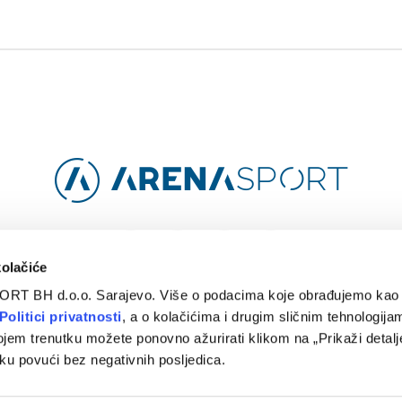
Facebook
Instagram
YouTube
TikTok
kolačiće
ORT BH d.o.o. Sarajevo. Više o podacima koje obrađujemo kao 
O
ARENA CLOUD
KONTAKT
POLITIKA PRIVATNOSTI
Politici privatnosti
, a o kolačićima i drugim sličnim tehnologijam
ojem trenutku možete ponovno ažurirati klikom na „Prikaži detalje
© 2024 Arena Sport. Designed by
WEBMAHER
.
ku povući bez negativnih posljedica.