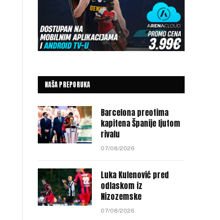
NAŠA PREPORUKA
Barcelona preotima
kapitena Španije ljutom
rivalu
07/08/2026
Luka Kulenović pred
odlaskom iz
Nizozemske
07/08/2026