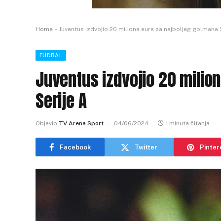
Home
»
Juventus izdvojio 20 miliona eura za najboljeg golmana 
FUDBAL
Juventus izdvojio 20 milio
Serije A
Objavio
TV Arena Sport
04/06/2024
1 minuta čitanja
Facebook
Twitter
Pinter