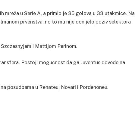
tih mreža u Serie A, a primio je 35 golova u 33 utakmice. Na
olmanom prvenstva, no to mu nije donijelo poziv selektora
m Szczesnyjem i Mattijom Perinom.
transfera. Postoji mogućnost da ga Juventus dovede na
je na posudbama u Renateu, Novari i Pordenoneu.