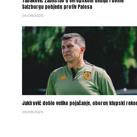
Tabaković zablistao u evropskom debiju i donio
Salzburgu pobjedu protiv Pafosa
06/08/2026
Jakirović dobio veliko pojačanje, oboren klupski reko
06/08/2026