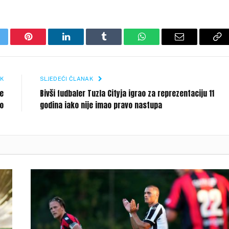
itter
Pinterest
LinkedIn
Tumblr
WhatsApp
Email
Co
Li
K
SLJEDEĆI ČLANAK
je
Bivši fudbaler Tuzla Cityja igrao za reprezentaciju 11
lo
godina iako nije imao pravo nastupa