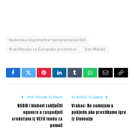
Kadetska nogometna reprezentacija BiH
Kvalifikacije za Evropsko prvenstvo
San Marino
Facebook
Twitter
Pinterest
LinkedIn
Tumblr
WhatsApp
Email
Copy
Link
PRETHODNI ČLANAK
SLJEDEĆI ČLANAK
NSBiH i klubovi zaključili
Vrabac: Ne sumnjam u
ugovore o raspodjeli
pobjedu ako preslikamo igru
sredstava iz UEFA fonda za
iz Slovenije
pomoć