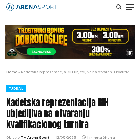
Home
»
Kadetska reprezentacija BiH ubjedljiva na otvaranju kvalifikacionog turnira
FUDBAL
Kadetska reprezentacija BiH
ubjedljiva na otvaranju
kvalifikacionog turnira
Objavio
TV Arena Sport
12/05/2025
1 minuta čitanja