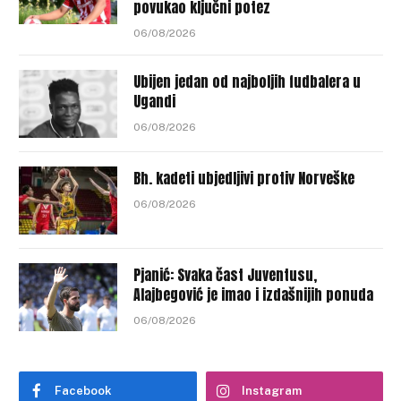
povukao ključni potez
06/08/2026
Ubijen jedan od najboljih fudbalera u
Ugandi
06/08/2026
Bh. kadeti ubjedljivi protiv Norveške
06/08/2026
Pjanić: Svaka čast Juventusu,
Alajbegović je imao i izdašnijih ponuda
06/08/2026
Facebook
Instagram