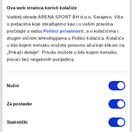
Ova web stranica koristi kolačiće
Voditelj obrade ARENA SPORT BH d.o.o. Sarajevo. Više
o podacima koje obrađujemo kao i o vašim pravima
pročitajte u našoj
Politici privatnosti
, a o kolačićima i
drugim sličnim tehnologijama u Politici kolačića. Kolačiće
u bilo kojem trenutku možete ponovno ažurirati klikom na
„Prikaži detalje“. Privolu možete u bilo kojem trenutku
povući bez negativnih posljedica.
Pjanić: Svaka čast Juventusu, Alajbegović je imao i
izdašnijih ponuda
Consent
06/08/2026
Nužni
Selection
Za postavke
Statistički