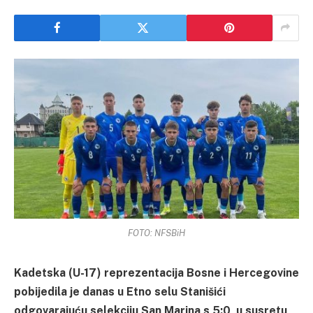
FOTO: NFSBiH
Kadetska (U-17) reprezentacija Bosne i Hercegovine
pobijedila je danas u Etno selu Stanišići
odgovarajuću selekciju San Marina s 5:0, u susretu