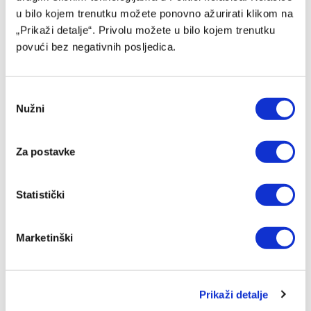
03/08/2026
u bilo kojem trenutku možete ponovno ažurirati klikom na
„Prikaži detalje“. Privolu možete u bilo kojem trenutku
povući bez negativnih posljedica.
Consent
Nužni
Selection
Za postavke
Statistički
Nogometaš PSG-a prelazi u zagrebački Dinamo
03/08/2026
Marketinški
Prikaži detalje