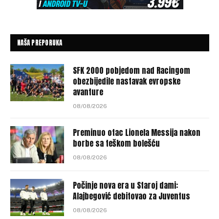
NAŠA PREPORUKA
SFK 2000 pobjedom nad Racingom
obezbijedile nastavak evropske
avanture
08/08/2026
Preminuo otac Lionela Messija nakon
borbe sa teškom bolešću
08/08/2026
Počinje nova era u Staroj dami:
Alajbegović debitovao za Juventus
08/08/2026