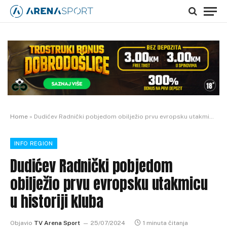
Home
»
Dudićev Radnički pobjedom obilježio prvu evropsku utakmicu u historiji kluba
INFO REGION
Dudićev Radnički pobjedom
obilježio prvu evropsku utakmicu
u historiji kluba
Objavio
TV Arena Sport
25/07/2024
1 minuta čitanja