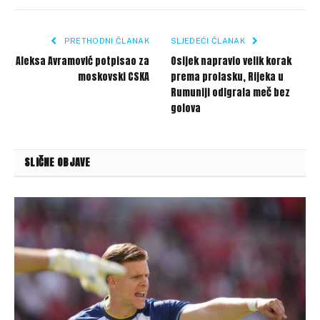
Link
PRETHODNI ČLANAK
SLJEDEĆI ČLANAK
Aleksa Avramović potpisao za
Osijek napravio velik korak
moskovski CSKA
prema prolasku, Rijeka u
Rumuniji odigrala meč bez
golova
SLIČNE OBJAVE