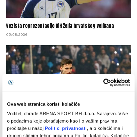
Vezista reprezentacije BiH želja hrvatskog velikana
05/08/2026
Ova web stranica koristi kolačiće
Voditelj obrade ARENA SPORT BH d.o.o. Sarajevo. Više
o podacima koje obrađujemo kao i o vašim pravima
Bivši fudbaler Željezničara nakon sedam mjeseci pauze
pročitajte u našoj
Politici privatnosti
, a o kolačićima i
pronašao novi angažman
drugim sličnim tehnologijama u Politici kolačića. Kolačiće