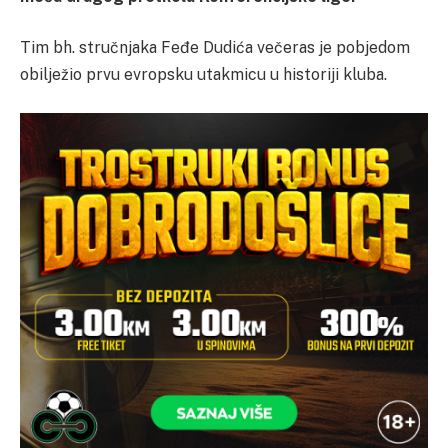
Tim bh. stručnjaka Feđe Dudića večeras je pobjedom
obilježio prvu evropsku utakmicu u historiji kluba.