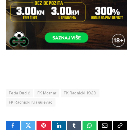
Feđa Dudić
FK Mornar
FK Radnički 1923
FK Radnički Kragujevac
Facebook
Twitter
Pinterest
LinkedIn
Tumblr
WhatsApp
Email
Copy