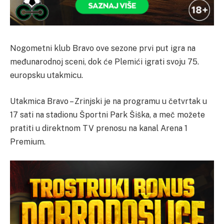
Nogometni klub Bravo ove sezone prvi put igra na
međunarodnoj sceni, dok će Plemići igrati svoju 75.
europsku utakmicu.
Utakmica Bravo – Zrinjski je na programu u četvrtak u
17 sati na stadionu Športni Park Šiška, a meč možete
pratiti u direktnom TV prenosu na kanal Arena 1
Premium.