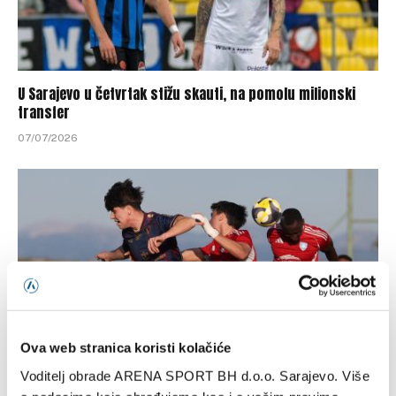
U Sarajevo u četvrtak stižu skauti, na pomolu milionski
transfer
07/07/2026
Ova web stranica koristi kolačiće
Voditelj obrade ARENA SPORT BH d.o.o. Sarajevo. Više
UEFA izbacila jedan klub iz Konferencijske lige zbog