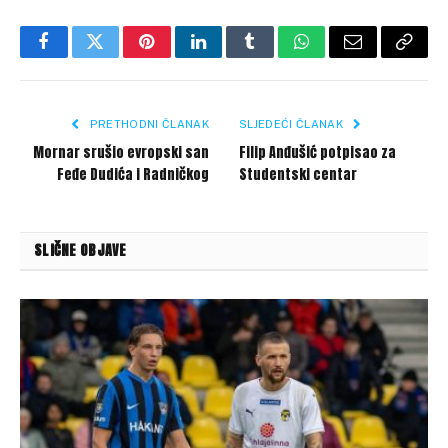
Facebook
Twitter
Pinterest
LinkedIn
Tumblr
WhatsApp
Email
Copy
Link
PRETHODNI ČLANAK
SLJEDEĆI ČLANAK
Mornar srušio evropski san
Filip Anđušić potpisao za
Feđe Dudića i Radničkog
Studentski centar
SLIČNE OBJAVE