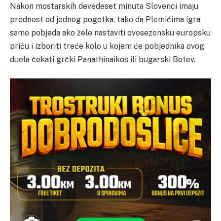
Nakon mostarskih devedeset minuta Slovenci imaju
prednost od jednog pogotka, tako da Plemićima igra
samo pobjeda ako žele nastaviti ovosezonsku europsku
priču i izboriti treće kolo u kojem će pobjednika ovog
duela čekati grčki Panathinaikos ili bugarski Botev.