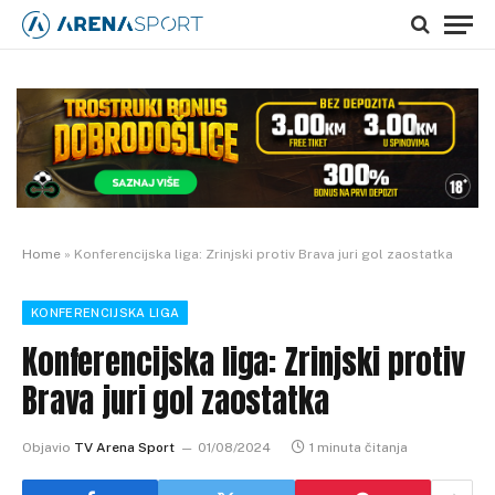
Home
»
Konferencijska liga: Zrinjski protiv Brava juri gol zaostatka
KONFERENCIJSKA LIGA
Konferencijska liga: Zrinjski protiv
Brava juri gol zaostatka
Objavio
TV Arena Sport
01/08/2024
1 minuta čitanja