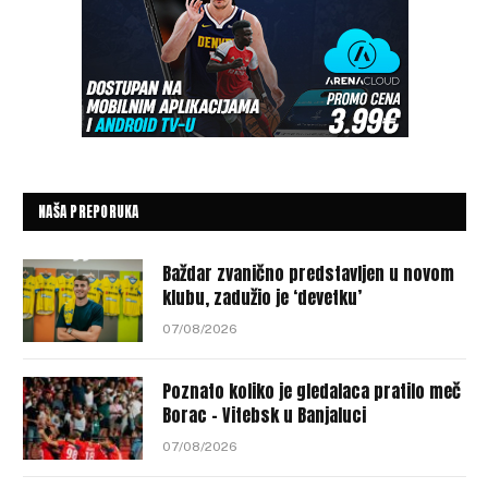
NAŠA PREPORUKA
Baždar zvanično predstavljen u novom
klubu, zadužio je ‘devetku’
07/08/2026
Poznato koliko je gledalaca pratilo meč
Borac – Vitebsk u Banjaluci
07/08/2026