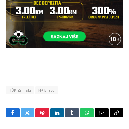
HŠK Zrinjski
NK Bravo
Facebook
Twitter
Pinterest
LinkedIn
Tumblr
WhatsApp
Email
Copy
Link