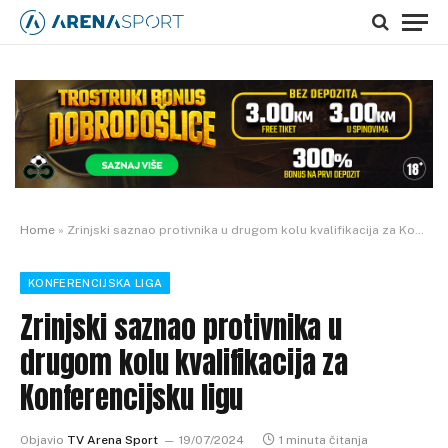
Home
»
Zrinjski saznao protivnika u drugom kolu kvalifikacija za Konferencijsku ligu
KONFERENCIJSKA LIGA
Zrinjski saznao protivnika u
drugom kolu kvalifikacija za
Konferencijsku ligu
Objavio
TV Arena Sport
19/07/2024
1 minuta čitanja