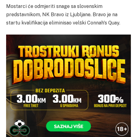
Mostarci će odmjeriti snage sa slovenskim
predstavnikom, NK Bravo iz Ljubljane. Bravo je na
startu kvalifikacija eliminisao velški Connah's Quay.