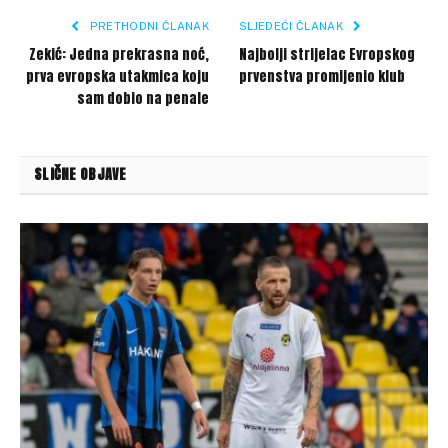
PRETHODNI ČLANAK
SLJEDEĆI ČLANAK
Zekić: Jedna prekrasna noć,
Najbolji strijelac Evropskog
prva evropska utakmica koju
prvenstva promijenio klub
sam dobio na penale
SLIČNE OBJAVE