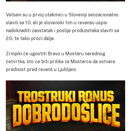
Velšani su u prvoj utakmici u Sloveniji senzacionalno
slavili sa 1:0, ali je slovenski tim u revanšu uspio
nadoknaditi zaostatak i poslije produžetaka slaviti sa
2:0, te tako proći dalje.
Zrinjski će ugostiti Bravo u Mostaru narednog
četvrtka, što će biti prilika za Mostarce da ostvare
prednost pred revanš u Ljubljani.