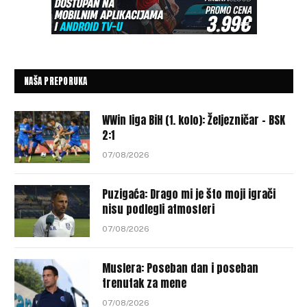
NAŠA PREPORUKA
WWin liga BiH (1. kolo): Željezničar – BSK
2:1
07/08/2026
Puzigaća: Drago mi je što moji igrači
nisu podlegli atmosferi
07/08/2026
Muslera: Poseban dan i poseban
trenutak za mene
07/08/2026