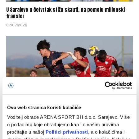
U Sarajevo u četvrtak stižu skauti, na pomolu milionski
transfer
07/07/2026
Ova web stranica koristi kolačiće
UEFA izbacila jedan klub iz Konferencijske lige zbog
Voditelj obrade ARENA SPORT BH d.o.o. Sarajevo. Više
namještanja utakmica
o podacima koje obrađujemo kao i o vašim pravima
03/06/2026
pročitajte u našoj
Politici privatnosti
, a o kolačićima i