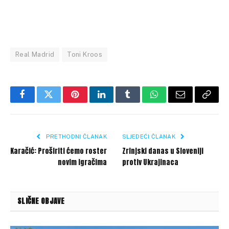
Real Madrid
Toni Kroos
Facebook
Twitter
Pinterest
LinkedIn
Tumblr
WhatsApp
Email
Copy
Link
PRETHODNI ČLANAK
SLJEDEĆI ČLANAK
Karačić: Proširiti ćemo roster
Zrinjski danas u Sloveniji
novim igračima
protiv Ukrajinaca
SLIČNE OBJAVE