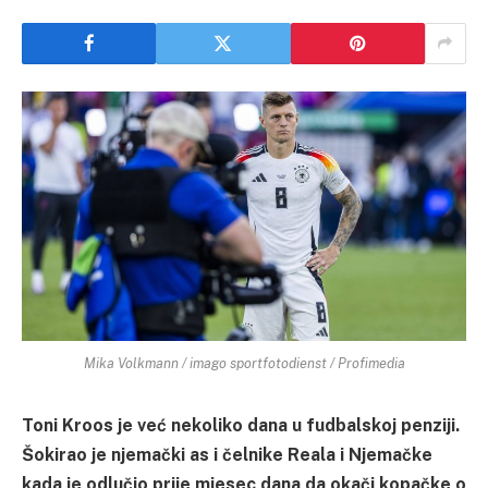
Mika Volkmann / imago sportfotodienst / Profimedia
Toni Kroos je već nekoliko dana u fudbalskoj penziji.
Šokirao je njemački as i čelnike Reala i Njemačke
kada je odlučio prije mjesec dana da okači kopačke o