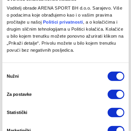
Voditelj obrade ARENA SPORT BH d.o.o. Sarajevo. Više
o podacima koje obrađujemo kao i o vašim pravima
pročitajte u našoj
Politici privatnosti
, a o kolačićima i
drugim sličnim tehnologijama u Politici kolačića. Kolačiće
u bilo kojem trenutku možete ponovno ažurirati klikom na
Preminuo otac Lionela Messija nakon borbe sa teškom
„Prikaži detalje“. Privolu možete u bilo kojem trenutku
bolešću
povući bez negativnih posljedica.
08/08/2026
Consent
Nužni
Selection
Za postavke
Statistički
Marketinški