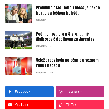
Preminuo otac Lionela Messija nakon
borbe sa teškom bolešću
08/08/2026
Počinje nova era u Staroj dami:
Alajbegović debitovao za Juventus
08/08/2026
Velež predstavio pojačanja u veznom
redu i napadu
08/08/2026
Facebook
Instagram
YouTube
TikTok