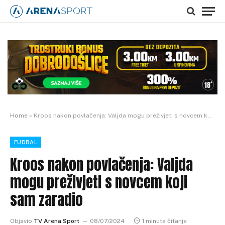
Home
»
Kroos nakon povlačenja: Valjda mogu preživjeti s novcem koji sam zaradio
FUDBAL
Kroos nakon povlačenja: Valjda
mogu preživjeti s novcem koji
sam zaradio
Objavio
TV Arena Sport
08/07/2024
1 minuta čitanja