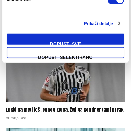
Počinje nova era u Staroj dami: Alajbegović debitovao za
Juventus
Prikaži detalje
08/08/2026
DOPUSTI SVE
DOPUSTI SELEKTIRANO
Lukić na meti još jednog kluba, želi ga kontinentalni prvak
08/08/2026