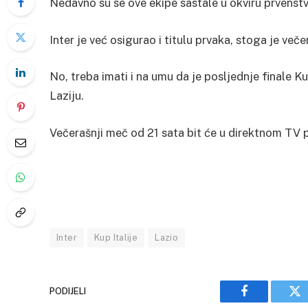
Nedavno su se ove ekipe sastale u okviru prvenstva,
Inter je već osigurao i titulu prvaka, stoga je več
No, treba imati i na umu da je posljednje finale 
Laziju.
Večerašnji meč od 21 sata bit će u direktnom TV
Inter
Kup Italije
Lazio
PODIJELI
Facebook
Tw