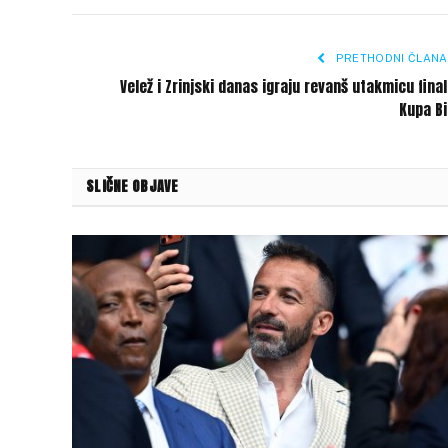
PRETHODNI ČLANA
Velež i Zrinjski danas igraju revanš utakmicu fina
Kupa Bi
SLIČNE OBJAVE