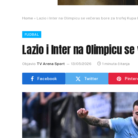
Home
»
Lazio i Inter na Olimpicu se večeras bore za trofej Kupa I
FUDBAL
Lazio i Inter na Olimpicu se
Objavio
TV Arena Sport
13/05/2026
1 minuta čitanja
Facebook
Twitter
Pinter