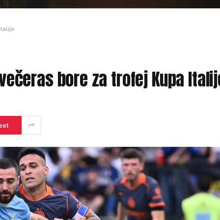
talije
 večeras bore za trofej Kupa Italij
est