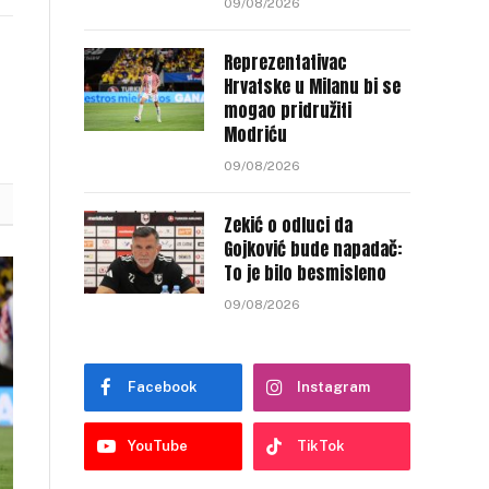
09/08/2026
nk
Reprezentativac
Hrvatske u Milanu bi se
mogao pridružiti
Modriću
09/08/2026
Zekić o odluci da
Gojković bude napadač:
To je bilo besmisleno
09/08/2026
Facebook
Instagram
YouTube
TikTok