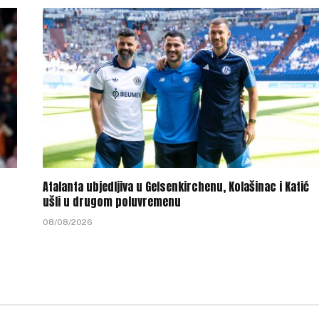
Atalanta ubjedljiva u Gelsenkirchenu, Kolašinac i Katić
ušli u drugom poluvremenu
08/08/2026