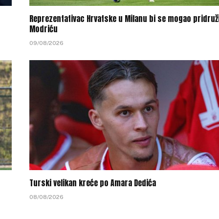
Reprezentativac Hrvatske u Milanu bi se mogao pridruži
Modriću
09/08/2026
Turski velikan kreće po Amara Dedića
08/08/2026