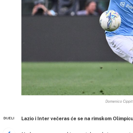
Domenico Cippite
Lazio i Inter večeras će se na rimskom Olimpicu b
DIJELI