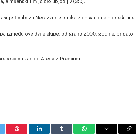
 a milanski tim je bio ubjedljiv (3:0).
erašnje finale za Nerazzurre prilika za osvajanje duple krune.
Kupa između ove dvije ekipe, odigrano 2000. godine, pripalo
 prenosu na kanalu Arena 2 Premium.
itter
Pinterest
LinkedIn
Tumblr
WhatsApp
Email
Co