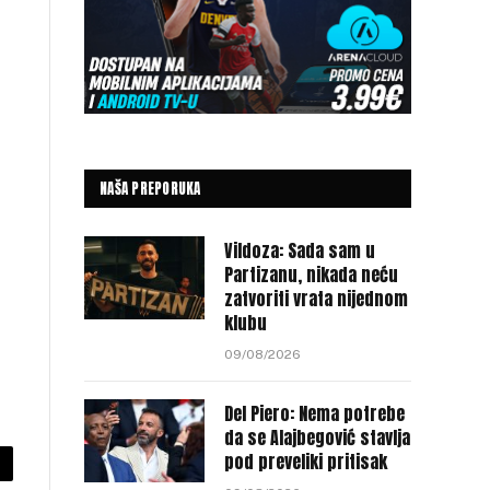
NAŠA PREPORUKA
Vildoza: Sada sam u
Partizanu, nikada neću
zatvoriti vrata nijednom
klubu
09/08/2026
Del Piero: Nema potrebe
da se Alajbegović stavlja
pod preveliki pritisak
py