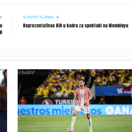
Li
K
SLJEDEĆI ČLANAK
la
Reprezentativac BiH u kadru za spektakl na Wembleyu
H