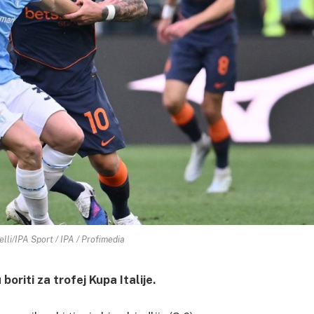
lli/IPA Sport / IPA / Profimedia
oriti za trofej Kupa Italije.