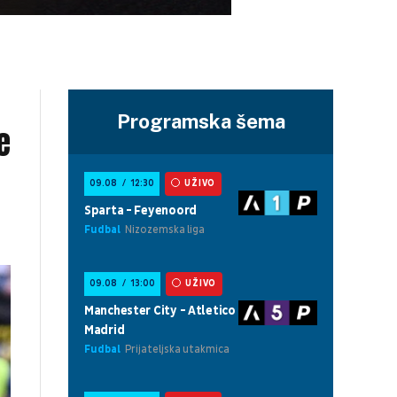
Programska šema
e