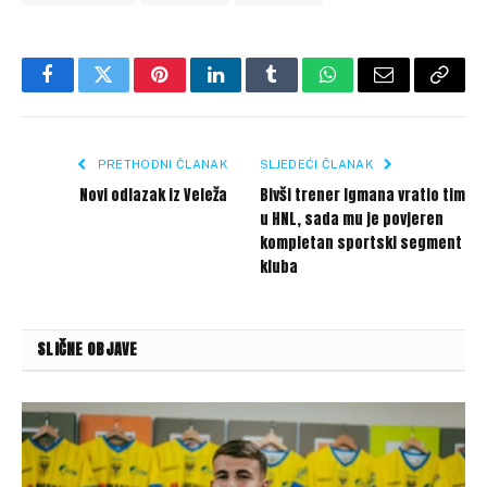
Facebook
Twitter
Pinterest
LinkedIn
Tumblr
WhatsApp
Email
Copy
Link
PRETHODNI ČLANAK
SLJEDEĆI ČLANAK
Novi odlazak iz Veleža
Bivši trener Igmana vratio tim
u HNL, sada mu je povjeren
kompletan sportski segment
kluba
SLIČNE OBJAVE