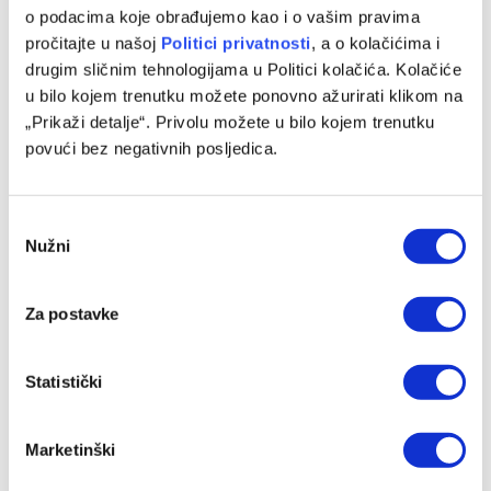
o podacima koje obrađujemo kao i o vašim pravima
pročitajte u našoj
Politici privatnosti
, a o kolačićima i
drugim sličnim tehnologijama u Politici kolačića. Kolačiće
Nakon Muharemovića i Wilsona: Leeds doveo treće
u bilo kojem trenutku možete ponovno ažurirati klikom na
pojačanje i oborio rekord
„Prikaži detalje“. Privolu možete u bilo kojem trenutku
07/08/2026
povući bez negativnih posljedica.
Consent
Nužni
Selection
Za postavke
Statistički
Barcelona preotima kapitena Španije ljutom rivalu
Marketinški
07/08/2026