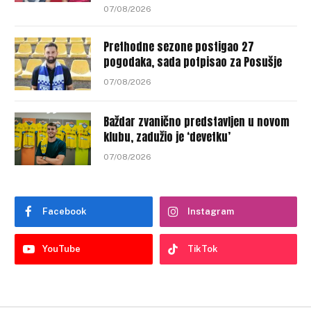
07/08/2026
Prethodne sezone postigao 27
pogodaka, sada potpisao za Posušje
07/08/2026
Baždar zvanično predstavljen u novom
klubu, zadužio je ‘devetku’
07/08/2026
Facebook
Instagram
YouTube
TikTok