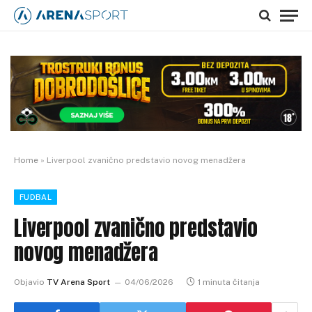
Home
»
Liverpool zvanično predstavio novog menadžera
FUDBAL
Liverpool zvanično predstavio
novog menadžera
Objavio
TV Arena Sport
04/06/2026
1 minuta čitanja