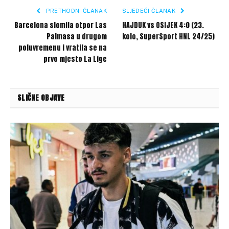
PRETHODNI ČLANAK
SLJEDEĆI ČLANAK
Barcelona slomila otpor Las
HAJDUK vs OSIJEK 4:0 (23.
Palmasa u drugom
kolo, SuperSport HNL 24/25)
poluvremenu i vratila se na
prvo mjesto La Lige
SLIČNE OBJAVE