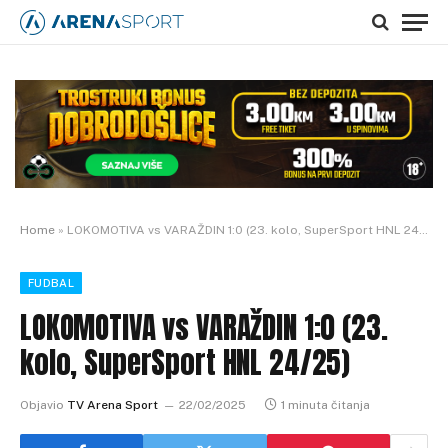
Home
»
LOKOMOTIVA vs VARAŽDIN 1:0 (23. kolo, SuperSport HNL 24/25)
FUDBAL
LOKOMOTIVA vs VARAŽDIN 1:0 (23.
kolo, SuperSport HNL 24/25)
Objavio
TV Arena Sport
22/02/2025
1 minuta čitanja