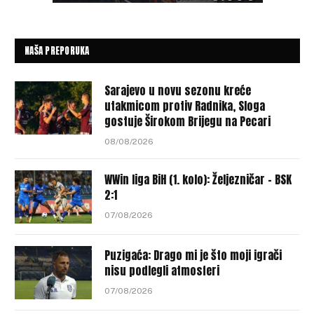
NAŠA PREPORUKA
Sarajevo u novu sezonu kreće
utakmicom protiv Radnika, Sloga
gostuje Širokom Brijegu na Pecari
08/08/2026
WWin liga BiH (1. kolo): Željezničar – BSK
2:1
07/08/2026
Puzigaća: Drago mi je što moji igrači
nisu podlegli atmosferi
07/08/2026