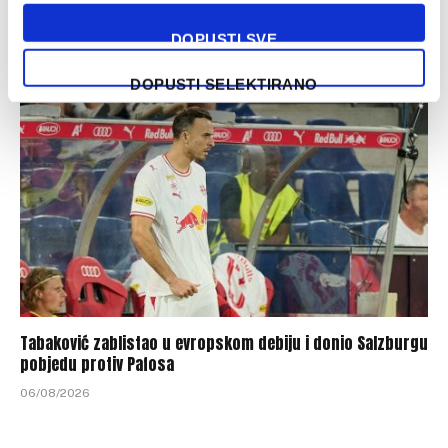
Luka Kulenović pred odlaskom iz Nizozemske
DOPUSTI SVE
07/08/2026
DOPUSTI SELEKTIRANO
Tabaković zablistao u evropskom debiju i donio Salzburgu
pobjedu protiv Pafosa
06/08/2026