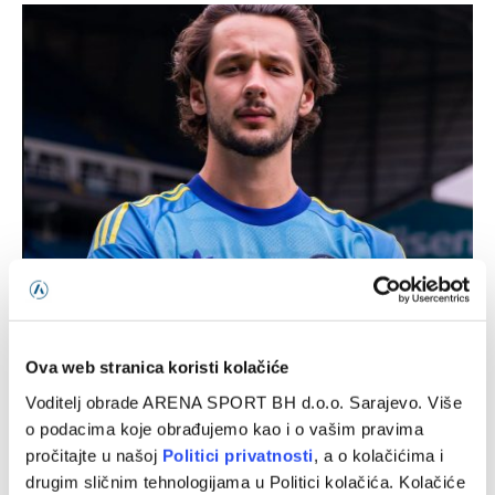
Nakon Muharemovića i Wilsona: Leeds doveo treće
pojačanje i oborio rekord
07/08/2026
Ova web stranica koristi kolačiće
Voditelj obrade ARENA SPORT BH d.o.o. Sarajevo. Više
o podacima koje obrađujemo kao i o vašim pravima
pročitajte u našoj
Politici privatnosti
, a o kolačićima i
drugim sličnim tehnologijama u Politici kolačića. Kolačiće