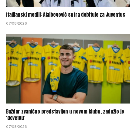
Italijanski mediji: Alajbegović sutra debituje za Juventus
07/08/2026
Baždar zvanično predstavljen u novom klubu, zadužio je
‘devetku’
07/08/2026