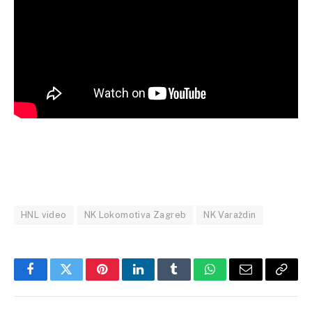
HNL video
NK Lokomotiva Zagreb
NK Varaždin
Facebook
Twitter
Pinterest
LinkedIn
Tumblr
WhatsApp
Email
Copy
Link