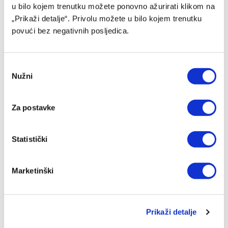
u bilo kojem trenutku možete ponovno ažurirati klikom na
„Prikaži detalje“. Privolu možete u bilo kojem trenutku
povući bez negativnih posljedica.
Consent
Barcelona preotima kapitena Španije ljutom rivalu
Nužni
Selection
07/08/2026
Za postavke
Statistički
Marketinški
Prikaži detalje