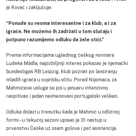
je Kovač i zaključuje:
“Ponude su veoma interesantne i za klub, a i za
igrače. Ne možemo ih zadržati u tom slučaju i
potpuno razumijemo odluku da žele otići.”
Prema informacijama uglednog češkog novinara
Luđeka Mádla, najozbiljniji interes pokazao je njemački
bundesligaš RB Leipzig, klub poznat po lansiranju
mladih igrača u svjetsku elitu. Pored Nijemaca, za
Mahmićeve usluge se još u januaru intenzivno
raspitivao i jedan neimenovani portugalski velikan.
Odluka dolazi u trenutku kada je Mahmić u odličnoj
formi – u tekućoj sezoni upisao je 31 nastup u
prvenstvu Češke uz osam golova i pet asistencija.