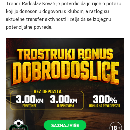
Trener Radoslav Kovač je potvrdio da je riječ o potezu
koji je donesen u dogovoru s klubom, a razlog su
aktuelne transfer aktivnosti i želja da se izbjegnu
potencijalne povrede.