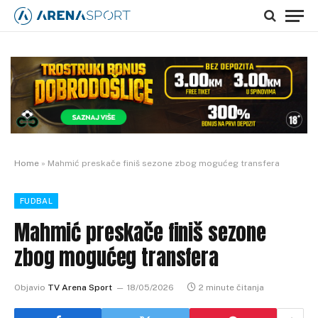
Home
»
Mahmić preskače finiš sezone zbog mogućeg transfera
FUDBAL
Mahmić preskače finiš sezone
zbog mogućeg transfera
Objavio
TV Arena Sport
18/05/2026
2 minute čitanja