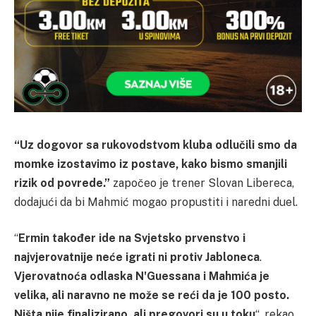
“Uz dogovor sa rukovodstvom kluba odlučili smo da
momke izostavimo iz postave, kako bismo smanjili
rizik od povrede.”
započeo je trener Slovan Libereca,
dodajući da bi Mahmić mogao propustiti i naredni duel.
“
Ermin također ide na Svjetsko prvenstvo i
najvjerovatnije neće igrati ni protiv Jabloneca
.
Vjerovatnoća odlaska N'Guessana i Mahmića je
velika, ali naravno ne može se reći da je 100 posto.
Ništa nije finalizirano, ali pregovori su u toku
“, rekao