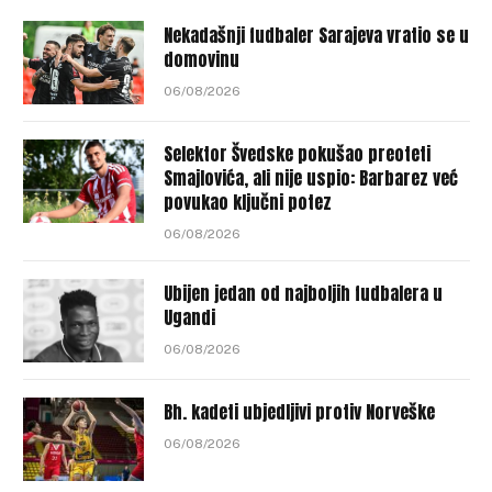
Nekadašnji fudbaler Sarajeva vratio se u
domovinu
06/08/2026
Selektor Švedske pokušao preoteti
Smajlovića, ali nije uspio: Barbarez već
povukao ključni potez
06/08/2026
Ubijen jedan od najboljih fudbalera u
Ugandi
06/08/2026
Bh. kadeti ubjedljivi protiv Norveške
06/08/2026