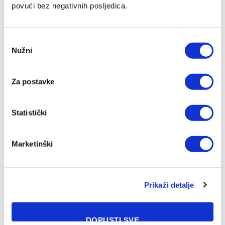
06/08/2026
povući bez negativnih posljedica.
Consent
Nužni
Selection
Za postavke
Statistički
Marketinški
Ubijen jedan od najboljih fudbalera u Ugandi
06/08/2026
Prikaži detalje
DOPUSTI SVE