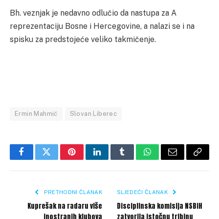
Bh. veznjak je nedavno odlučio da nastupa za A
reprezentaciju Bosne i Hercegovine, a nalazi se i na
spisku za predstojeće veliko takmičenje.
Ermin Mahmić
Slovan Liberec
Facebook
Twitter
Pinterest
LinkedIn
Tumblr
WhatsApp
Email
Copy
Link
PRETHODNI ČLANAK
SLJEDEĆI ČLANAK
Kuprešak na radaru više
Disciplinska komisija NSBiH
inostranih klubova
zatvorila istočnu tribinu