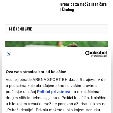
Grbavice za meč Željezničara
i Širokog
SLIČNE OBJAVE
Ova web stranica koristi kolačiće
Voditelj obrade ARENA SPORT BH d.o.o. Sarajevo. Više
o podacima koje obrađujemo kao i o vašim pravima
pročitajte u našoj
Politici privatnosti
, a o kolačićima i
drugim sličnim tehnologijama u Politici kolačića. Kolačiće
u bilo kojem trenutku možete ponovno ažurirati klikom na
Nekadašnji fudbaler Sarajeva vratio se u domovinu
„Prikaži detalje“. Privolu možete u bilo kojem trenutku