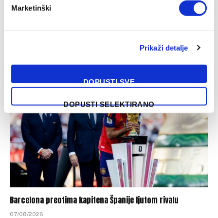
Marketinški
Nakon Muharemovića i Wilsona: Leeds doveo treće
pojačanje i oborio rekord
Prikaži detalje
07/08/2026
DOPUSTI SVE
DOPUSTI SELEKTIRANO
Barcelona preotima kapitena Španije ljutom rivalu
07/08/2026