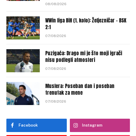
08/08/2026
WWin liga BiH (1. kolo): Željezničar – BSK
2:1
07/08/2026
Puzigaća: Drago mi je što moji igrači
nisu podlegli atmosferi
07/08/2026
Muslera: Poseban dan i poseban
trenutak za mene
07/08/2026
Facebook
Instagram