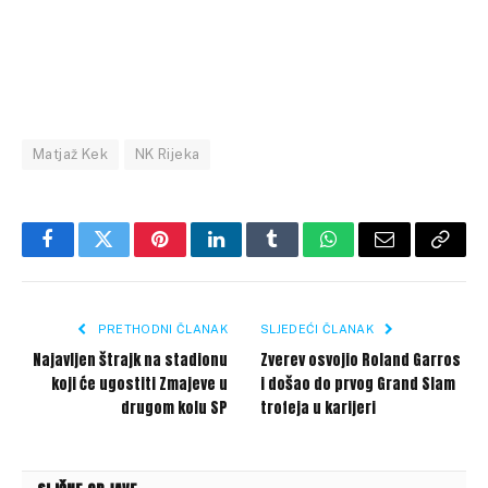
Matjaž Kek
NK Rijeka
Facebook
Twitter
Pinterest
LinkedIn
Tumblr
WhatsApp
Email
Copy
Link
PRETHODNI ČLANAK
SLJEDEĆI ČLANAK
Najavljen štrajk na stadionu
Zverev osvojio Roland Garros
koji će ugostiti Zmajeve u
i došao do prvog Grand Slam
drugom kolu SP
trofeja u karijeri