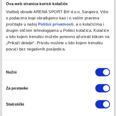
Ova web stranica koristi kolačiće
Voditelj obrade ARENA SPORT BH d.o.o. Sarajevo. Više
o podacima koje obrađujemo kao i o vašim pravima
pročitajte u našoj
Politici privatnosti
, a o kolačićima i
drugim sličnim tehnologijama u Politici kolačića. Kolačiće
u bilo kojem trenutku možete ponovno ažurirati klikom na
„Prikaži detalje“. Privolu možete u bilo kojem trenutku
Baždar zvanično predstavljen u novom klubu, zadužio je
povući bez negativnih posljedica.
‘devetku’
07/08/2026
Consent
Nužni
Selection
Za postavke
Statistički