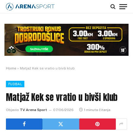
Home
»
Matjaž Kek se vratio u bivši klub
FUDBAL
Matjaž Kek se vratio u bivši klub
Objavio
TV Arena Sport
07/06/2026
1 minuta čitanja