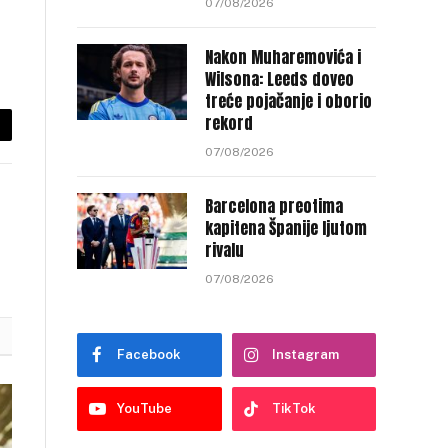
07/08/2026
Nakon Muharemovića i
Wilsona: Leeds doveo
treće pojačanje i oborio
rekord
py
07/08/2026
nk
Barcelona preotima
kapitena Španije ljutom
rivalu
07/08/2026
Facebook
Instagram
YouTube
TikTok