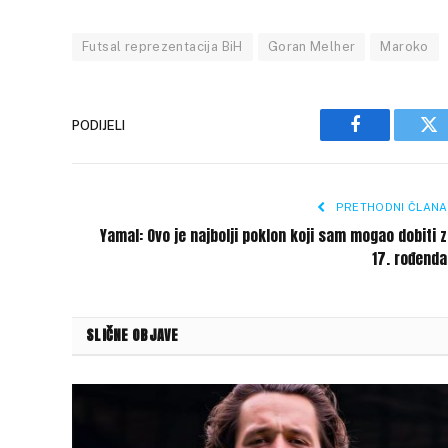
Futsal reprezentacija BiH
Goran Melher
Maroko
PODIJELI
Facebook
Tw
PRETHODNI ČLANA
Yamal: Ovo je najbolji poklon koji sam mogao dobiti 
17. rođend
SLIČNE OBJAVE