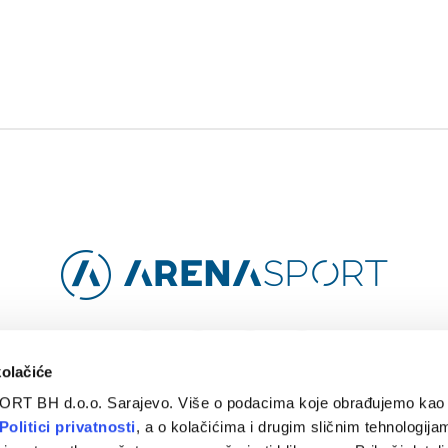
Facebook
Instagram
YouTube
TikTok
kolačiće
ORT BH d.o.o. Sarajevo. Više o podacima koje obrađujemo kao 
O
ARENA CLOUD
KONTAKT
POLITIKA PRIVATNOSTI
Politici privatnosti
, a o kolačićima i drugim sličnim tehnologijam