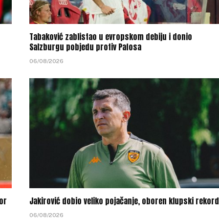
Tabaković zablistao u evropskom debiju i donio
Salzburgu pobjedu protiv Pafosa
06/08/2026
or
Jakirović dobio veliko pojačanje, oboren klupski rekord
06/08/2026