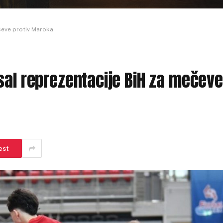
čeve protiv Maroka
sal reprezentacije BiH za mečeve
est