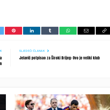
itter
Pinterest
LinkedIn
Tumblr
WhatsApp
Email
Co
Li
K
SLJEDEĆI ČLANAK
za
Jelavić potpisao za Široki Brijeg: Ovo je veliki klub
an