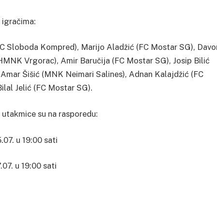
 igračima:
C Sloboda Kompred), Marijo Aladžić (FC Mostar SG), Davo
MNK Vrgorac), Amir Baručija (FC Mostar SG), Josip Bilić
 Amar Šišić (MNK Neimari Salines), Adnan Kalajdžić (FC
lal Jelić (FC Mostar SG).
a utakmice su na rasporedu:
07. u 19:00 sati
07. u 19:00 sati