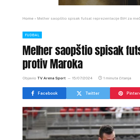
Home
»
Melher saopštio spisak futsal reprezentacije BiH za me
FUDBAL
Melher saopštio spisak fut
protiv Maroka
Objavio
TV Arena Sport
15/07/2024
1 minuta čitanja
Facebook
Twitter
Pinter