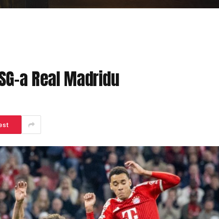
SG-a Real Madridu
est