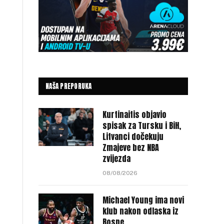
NAŠA PREPORUKA
Kurtinaitis objavio
spisak za Tursku i BiH,
Litvanci dočekuju
Zmajeve bez NBA
zvijezda
08/08/2026
Michael Young ima novi
klub nakon odlaska iz
Bosne