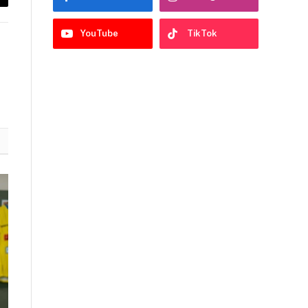
py
nk
YouTube
TikTok