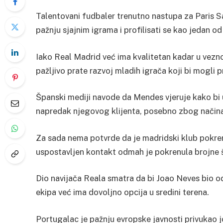
Talentovani fudbaler trenutno nastupa za Paris S
pažnju sjajnim igrama i profilisati se kao jedan od
Iako Real Madrid već ima kvalitetan kadar u vezn
pažljivo prate razvoj mladih igrača koji bi mogli 
Španski mediji navode da Mendes vjeruje kako bi 
napredak njegovog klijenta, posebno zbog načina 
Za sada nema potvrde da je madridski klub pokren
uspostavljen kontakt odmah je pokrenula brojne š
Dio navijača Reala smatra da bi Joao Neves bio o
ekipa već ima dovoljno opcija u sredini terena.
Portugalac je pažnju evropske javnosti privukao j