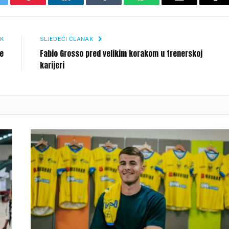
itter
Pinterest
LinkedIn
Tumblr
WhatsApp
Email
Co
Li
K
SLJEDEĆI ČLANAK
pe
Fabio Grosso pred velikim korakom u trenerskoj
karijeri