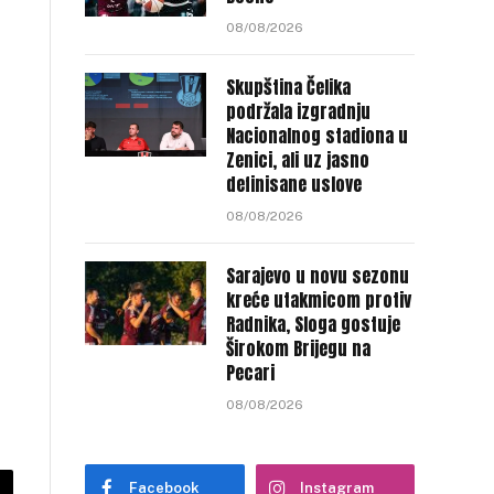
08/08/2026
Skupština Čelika
podržala izgradnju
Nacionalnog stadiona u
Zenici, ali uz jasno
definisane uslove
08/08/2026
Sarajevo u novu sezonu
kreće utakmicom protiv
Radnika, Sloga gostuje
Širokom Brijegu na
Pecari
08/08/2026
Facebook
Instagram