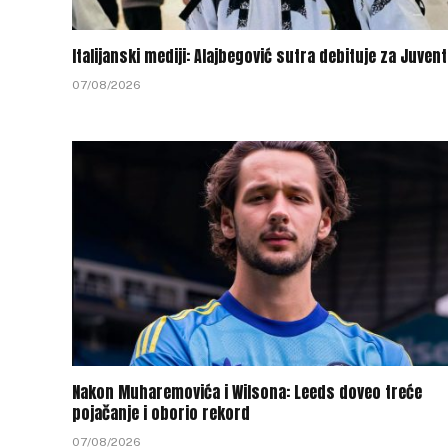
Italijanski mediji: Alajbegović sutra debituje za Juven
07/08/2026
Nakon Muharemovića i Wilsona: Leeds doveo treće
pojačanje i oborio rekord
07/08/2026