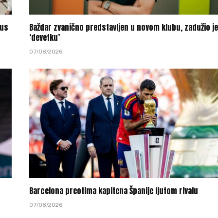
tus
Baždar zvanično predstavljen u novom klubu, zadužio je
‘devetku’
07/08/2026
Barcelona preotima kapitena Španije ljutom rivalu
07/08/2026