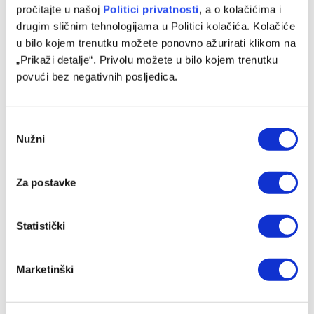
pročitajte u našoj
Politici privatnosti
, a o kolačićima i
drugim sličnim tehnologijama u Politici kolačića. Kolačiće
u bilo kojem trenutku možete ponovno ažurirati klikom na
„Prikaži detalje“. Privolu možete u bilo kojem trenutku
povući bez negativnih posljedica.
Italijanski mediji: Alajbegović sutra debituje za Juventus
Consent
07/08/2026
Nužni
Selection
Za postavke
Statistički
Marketinški