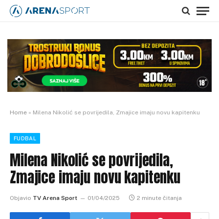
Home
»
Milena Nikolić se povrijedila, Zmajice imaju novu kapitenku
FUDBAL
Milena Nikolić se povrijedila,
Zmajice imaju novu kapitenku
Objavio
TV Arena Sport
01/04/2025
2 minute čitanja