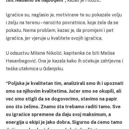
tim. Nadamo se najboljem”,
kazao je Hodžić.
Igračice su, naglasio je, motivirane te su pokazale volju
i želju na terenu – naročito povratnice, koje žele da se
pokažu. Nema problem, kazao je, da promijeni i pet
igračica, jer vjeruje u kvalitete svojih igračica.
U odsustvu Milene Nikolić, kapitenka će biti Melisa
Hasanbegović. Ona je kazala kako ih očekuje zahtjevna i
teška utakmica u Gdanjsku.
“Poljska je kvalitetan tim, analizirali smo ih i upoznati
smo sa njihovim kvalitetima. Jučer smo se okupili, ali
već smo stigli da se dogovorimo, stavimo na papir
ono što želimo. Znamo šta trebamo raditi tamo. Sve
su igračice spremene da daju svoj maksimum, a
energija u ekipi je jako dobra. Sigurno da ćemo tamo