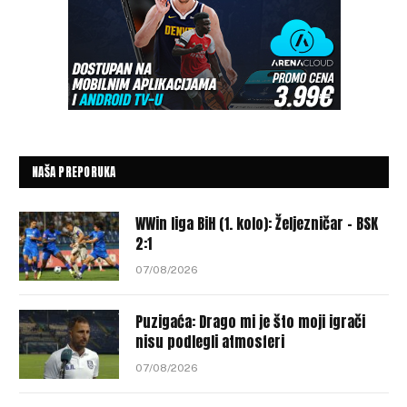
NAŠA PREPORUKA
WWin liga BiH (1. kolo): Željezničar – BSK
2:1
07/08/2026
Puzigaća: Drago mi je što moji igrači
nisu podlegli atmosferi
07/08/2026