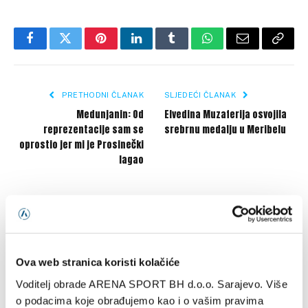
Facebook
Twitter
Pinterest
LinkedIn
Tumblr
WhatsApp
Email
Copy
Link
PRETHODNI ČLANAK
SLJEDEĆI ČLANAK
Medunjanin: Od
Elvedina Muzaferija osvojila
reprezentacije sam se
srebrnu medalju u Meribelu
oprostio jer mi je Prosinečki
lagao
SLIČNE OBJAVE
Ova web stranica koristi kolačiće
Voditelj obrade ARENA SPORT BH d.o.o. Sarajevo. Više
o podacima koje obrađujemo kao i o vašim pravima