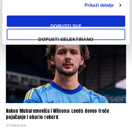
Prikaži detalje
Baždar zvanično predstavljen u novom klubu, zadužio je
‘devetku’
07/08/2026
DOPUSTI SVE
DOPUSTI SELEKTIRANO
Nakon Muharemovića i Wilsona: Leeds doveo treće
pojačanje i oborio rekord
07/08/2026