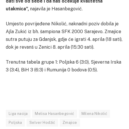
dati sve od sebe i da nas očekuje kvalitetna
utakmica”,
najavila je Hasanbegović.
Umjesto povrijeđene Nikolić, naknadni poziv dobila je
Ajla Zukić iz bh. šampiona SFK 2000 Sarajevo. Zmajice
sutra putuju za Gdanjsk, gdje će igrati 4. aprila (18 sati),
dok je revanš u Zenici 8. aprila (15:30 sati).
Trenutna tabela grupe 1: Poljska 6 (3:0), Sjeverna Irska
3 (3:4), BiH 3 (6:3) i Rumunija 0 bodova (0:5).
Liga nacija
Melisa Hasanbegović
Milena Nikolić
Poljska
Selver Hodžić
Zmajice