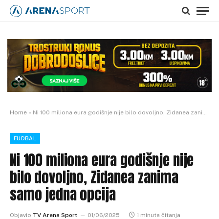
Home
»
Ni 100 miliona eura godišnje nije bilo dovoljno, Zidanea zanima samo jedna opcija
FUDBAL
Ni 100 miliona eura godišnje nije
bilo dovoljno, Zidanea zanima
samo jedna opcija
Objavio
TV Arena Sport
01/06/2025
1 minuta čitanja