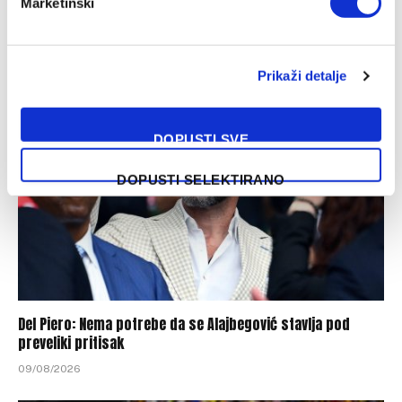
Marketinški
Mourinho bijesan jer je Rodri izabrao otići u Barcelonu
09/08/2026
Prikaži detalje
DOPUSTI SVE
DOPUSTI SELEKTIRANO
Del Piero: Nema potrebe da se Alajbegović stavlja pod
preveliki pritisak
09/08/2026