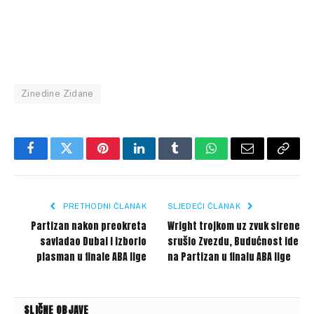
Zinedine Zidane
Facebook
Twitter
Pinterest
LinkedIn
Tumblr
WhatsApp
Email
Copy
Link
PRETHODNI ČLANAK
SLJEDEĆI ČLANAK
Partizan nakon preokreta
Wright trojkom uz zvuk sirene
savladao Dubai i izborio
srušio Zvezdu, Budućnost ide
plasman u finale ABA lige
na Partizan u finalu ABA lige
SLIČNE OBJAVE