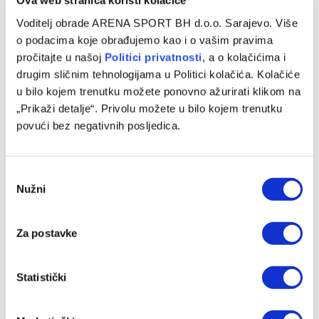
Ova web stranica koristi kolačiće
Voditelj obrade ARENA SPORT BH d.o.o. Sarajevo. Više
o podacima koje obrađujemo kao i o vašim pravima
pročitajte u našoj
Politici privatnosti
, a o kolačićima i
drugim sličnim tehnologijama u Politici kolačića. Kolačiće
u bilo kojem trenutku možete ponovno ažurirati klikom na
„Prikaži detalje“. Privolu možete u bilo kojem trenutku
Mario Tičinović karijeru nastavlja u trećeligašu
povući bez negativnih posljedica.
09/08/2026
Consent
Nužni
Selection
Za postavke
Statistički