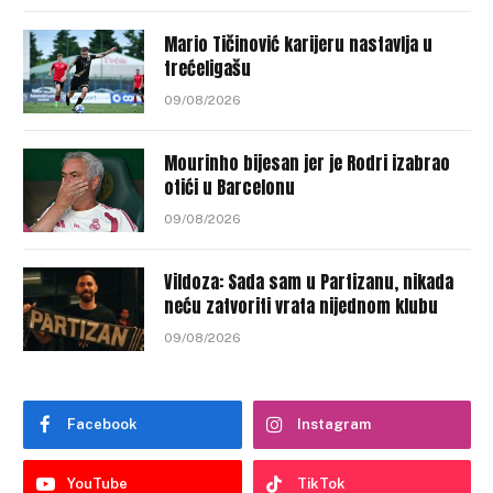
Mario Tičinović karijeru nastavlja u
trećeligašu
09/08/2026
Mourinho bijesan jer je Rodri izabrao
otići u Barcelonu
09/08/2026
Vildoza: Sada sam u Partizanu, nikada
neću zatvoriti vrata nijednom klubu
09/08/2026
Facebook
Instagram
YouTube
TikTok