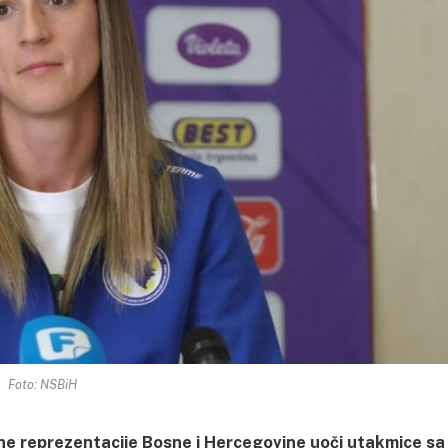
Foto: NSBiH
e reprezentacije Bosne i Hercegovine uoči utakmice sa