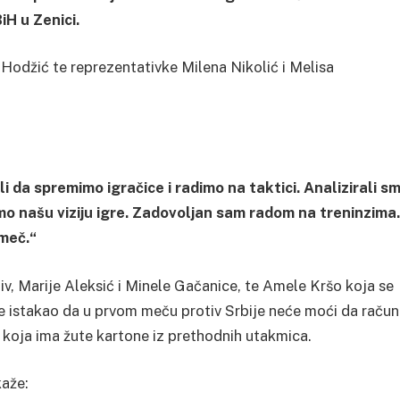
H u Zenici.
 Hodžić te reprezentativke Milena Nikolić i Melisa
i da spremimo igračice i radimo na taktici. Analizirali s
mo našu viziju igre. Zadovoljan sam radom na treninzima.
 meč.“
v, Marije Aleksić i Minele Gačanice, te Amele Kršo koja se
je istakao da u prvom meču protiv Srbije neće moći da raču
koja ima žute kartone iz prethodnih utakmica.
kaže: