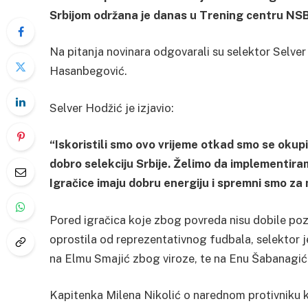
Srbijom održana je danas u Trening centru NSBi
Na pitanja novinara odgovarali su selektor Selver
Hasanbegović.
Selver Hodžić je izjavio:
“Iskoristili smo ovo vrijeme otkad smo se okupil
dobro selekciju Srbije. Želimo da implementira
Igračice imaju dobru energiju i spremni smo za
Pored igračica koje zbog povreda nisu dobile pozi
oprostila od reprezentativnog fudbala, selektor 
na Elmu Smajić zbog viroze, te na Enu Šabanagić 
Kapitenka Milena Nikolić o narednom protivniku 