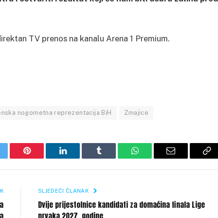
z direktan TV prenos na kanalu Arena 1 Premium.
nska nogometna reprezentacija BiH
Zmajice
itter
Pinterest
LinkedIn
Tumblr
WhatsApp
Email
Co
Li
K
SLJEDEĆI ČLANAK
da
Dvije prijestolnice kandidati za domaćina finala Lige
a
prvaka 2027. godine