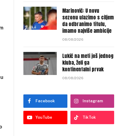
Marinović: U novu
sezonu ulazimo s ciljem
da odbranimo titulu,
em
imamo najviše ambicije
08/08/2026
Lukić na meti još jednog
kluba, želi ga
kontinentalni prvak
 u
08/08/2026
Facebook
Instagram
YouTube
TikTok
o