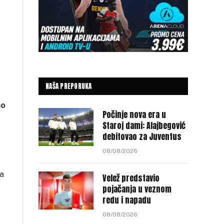
NAŠA PREPORUKA
mo
Počinje nova era u
Staroj dami: Alajbegović
debitovao za Juventus
08/08/2026
na
Velež predstavio
pojačanja u veznom
redu i napadu
08/08/2026