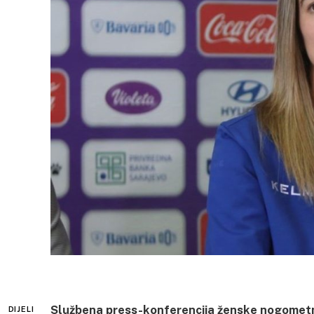
Službena press-konferencija ženske nogometn
DIJELI