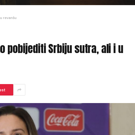
 u revanšu
pobijediti Srbiju sutra, ali i u
est