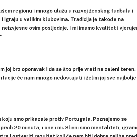
u našem regionu i mnogo ulažu u razvoj ženskog fudbala i
 i igraju u velikim klubovima. Tradicija je takođe na
e neizvjesne osim posljednje. I mi imamo kvalitet i vjeruj
“
 joj brz oporavak i da se što prije vrati na zeleni teren.
tacije će nam mnogo nedostajati i želim joj sve najbolje
u koju smo prikazale protiv Portugala. Poznajemo se
prvih 20 minuta, i one i mi. Slični smo mentaliteti, igram
ra i ostvariti rezultat koji će nam biti dobra zaliha pred