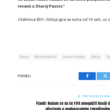
revanš u Staroj Pazovi.“
Utakmica BiH – Srbija igra se sutra od 14 sati, u
Baraž
Milena Nikolić
Selver Hodžić
Srbija
Že
PODIJELI
Facebook
Tw
PRETHODNI ČLANA
Pjanić: Nadam se da će FIFA omogućiti Rusiji 
učestvuje u međunarodnim takmičenjim