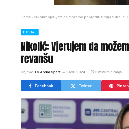
Home
»
Nikolić: Vjerujem da možemo pobijediti Srbiju sutra, ali i
FUDBAL
Nikolić: Vjerujem da možemo 
revanšu
Objavio
TV Arena Sport
24/10/2024
2 minute čitanja
Facebook
Twitter
Pinter