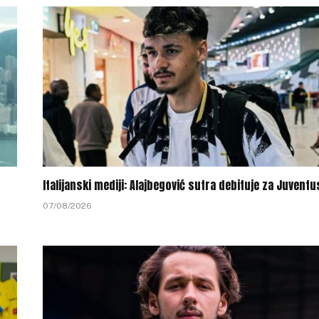
Italijanski mediji: Alajbegović sutra debituje za Juventu
07/08/2026