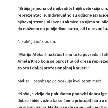
“Srbija je jedna od najkvalitetnijih selekcija 
reprezentacije. Individualno su odlične igračice
njihovoj strani, ali sve utakmice sa njima su bil
da možemo da pobijedimo sutra, ali i u revanšu.
Nikolić je još dodala:
“Marija Aleksić nažalost ima težu povredu i želim
Amela Kršo koja se oprostila od dresa reprezen
životu i daljoj profesionalnoj karijeri.“
Melisa Hasanbegović očekuje kvalitetan meč:
“Naša je vizija da pokušamo ponoviti dobru igr
dobro i biće važno kako ćemo pristupiti sutra u 
na sličan način. Nadam se da ćemo pobijediti sut