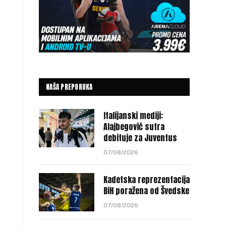
NAŠA PREPORUKA
Italijanski mediji:
Alajbegović sutra
debituje za Juventus
07/08/2026
Kadetska reprezentacija
BiH poražena od Švedske
07/08/2026