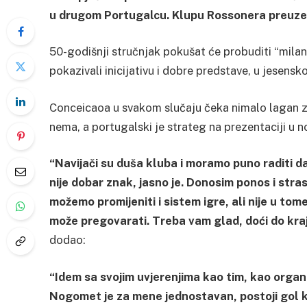
u drugom Portugalcu. Klupu Rossonera preuzeo
50-godišnji stručnjak pokušat će probuditi “milan
pokazivali inicijativu i dobre predstave, u jesensk
Conceicaoa u svakom slučaju čeka nimalo lagan z
nema, a portugalski je strateg na prezentaciji u 
“Navijači su duša kluba i moramo puno raditi 
nije dobar znak, jasno je. Donosim ponos i str
možemo promijeniti i sistem igre, ali nije u tom
može pregovarati. Treba vam glad, doći do kraj
dodao:
“Idem sa svojim uvjerenjima kao tim, kao organiz
Nogomet je za mene jednostavan, postoji gol koj