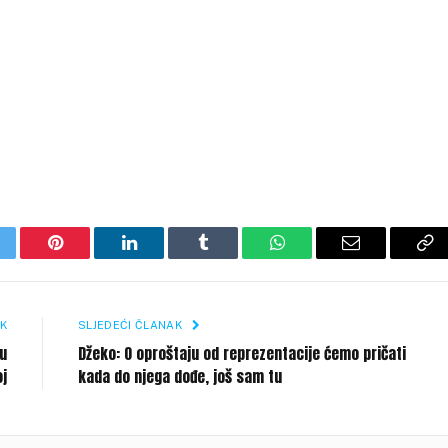
itter
Pinterest
LinkedIn
Tumblr
WhatsApp
Email
Co
Li
K
SLJEDEĆI ČLANAK
 u
Džeko: O oproštaju od reprezentacije ćemo pričati
j
kada do njega dođe, još sam tu