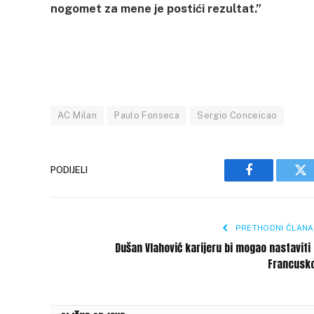
nogomet za mene je postići rezultat.”
AC Milan
Paulo Fonseca
Sergio Conceicao
PODIJELI
Facebook
Tw
PRETHODNI ČLANA
Dušan Vlahović karijeru bi mogao nastaviti
Francusko