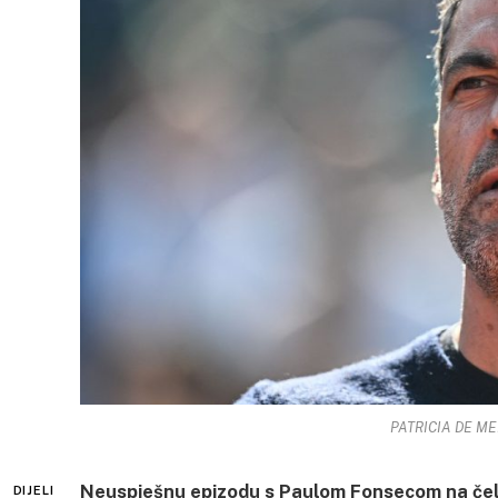
PATRICIA DE MEL
Neuspješnu epizodu s Paulom Fonsecom na čelu
DIJELI