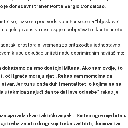
 je donedavni trener Porta Sergio Conceicao.
iste” koji, iako su pod vodstvom Fonsece na “bljeskove”
om dijelu prvenstvu nisu uspjeli pobjeđivati u kontinuitetu.
adatak, prostora ni vremena za prilagodbu jednostavno
novom klubu pokušao unijeti nadu deprimiranim navijačima:
da dokažemo da smo dostojni Milana. Ako sam ovdje, to
ast, oči igrača moraju sjati. Rekao sam momcima da
e stvar. Jer tu su onda duh i mentalitet, o kojima se ne
a utakmica znajući da ste dali sve od sebe”,
rekao je i
acija rada i kao taktički aspekt. Sistem igre nije bitan.
i treba zabiti i drugi koji treba zaštititi, dominantan