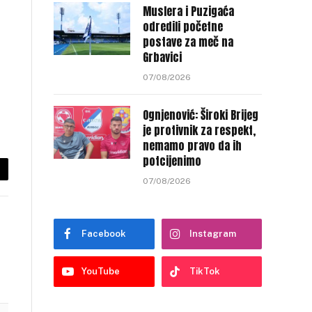
Muslera i Puzigaća
odredili početne
postave za meč na
Grbavici
07/08/2026
Ognjenović: Široki Brijeg
je protivnik za respekt,
nemamo pravo da ih
potcijenimo
py
07/08/2026
nk
Facebook
Instagram
YouTube
TikTok