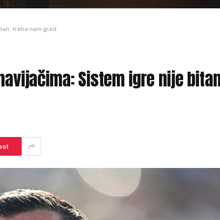
itan, treba nam glad
navijačima: Sistem igre nije bitan
est