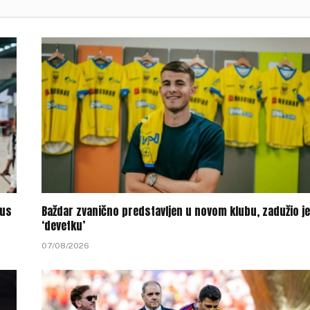
tus
Baždar zvanično predstavljen u novom klubu, zadužio je
‘devetku’
07/08/2026