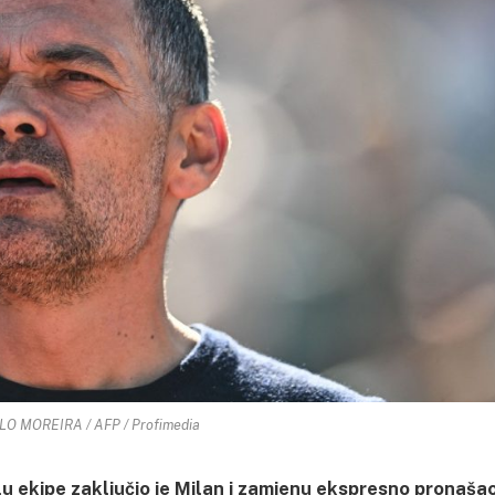
O MOREIRA / AFP / Profimedia
 ekipe zaključio je Milan i zamjenu ekspresno pronaša