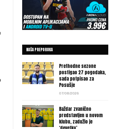
u
NAŠA PREPORUKA
Prethodne sezone
postigao 27 pogodaka,
sada potpisao za
a
Posušje
07/08/2026
Baždar zvanično
predstavljen u novom
klubu, zadužio je
‘devetku’