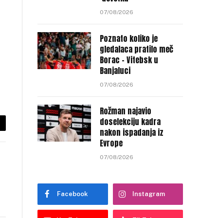
07/08/2026
Poznato koliko je
gledalaca pratilo meč
Borac – Vitebsk u
Banjaluci
07/08/2026
Rožman najavio
doselekciju kadra
py
nakon ispadanja iz
Evrope
nk
07/08/2026
Facebook
Instagram