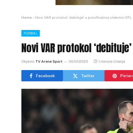
Home
»
Novi VAR protokol ‘debituje’ u polufinalnoj utakmici EFL
FUDBAL
Novi VAR protokol ‘debituje’
Objavio
TV Arena Sport
06/01/2025
1 minuta čitanja
Facebook
Twitter
Pinter