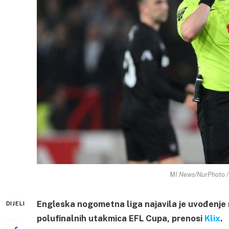
MI News/NurPhoto / 
Engleska nogometna liga najavila je uvođenje
DIJELI
polufinalnih utakmica EFL Cupa, prenosi
Klix
.