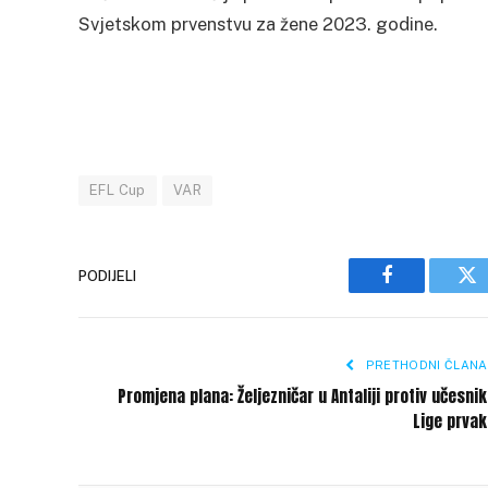
Svjetskom prvenstvu za žene 2023. godine.
EFL Cup
VAR
PODIJELI
Facebook
Tw
PRETHODNI ČLANA
Promjena plana: Željezničar u Antaliji protiv učesni
Lige prva