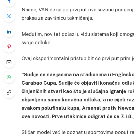
Naime, VAR će se po prvi put ove sezone primjenji
praksa za završnicu takmičenja.
Međutim, novitet dolazi u vidu sistema koji omo
svoje odluke.
Ovaj eksperimentalni pristup bit će prvi put primi
“Sudije će navijačima na stadionima u Englesko
Carabao Cupa. Sudije će objaviti konačnu odlu
činjeničnih stvari kao što je slučajno igranje ru
objavljena samo konačna odluka, a ne cijeli ra
svakom polufinalu kupa, Arsenal protiv Newcas
ove novosti. Prve utakmice odigrat će se 7. i 8. 
Sličan model već je poznat u sportovima poput ra