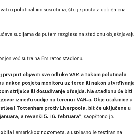
vati u polufinalnim susretima, što je postala uobičajena
gućava sudijama da putem razglasa na stadionu objašnjavaj
jenjen već sutra na Emirates stadionu.
j prvi put objaviti sve odluke VAR-a tokom polufinala
ku nakon posjeta monitoru uz teren ili nakon utvrđivanj
kom strijelca ili dosuđivanje ofsajda. Na stadionu će biti
zgovor između sudije na terenu i VAR-a. Obje utakmice u
tlea i Tottenham protiv Liverpoola, bit će uključene u
januara, a revanši 5. i 6. februara”
, saopšteno je.
gbija i američkog nogometa, a uspješno je testiran na