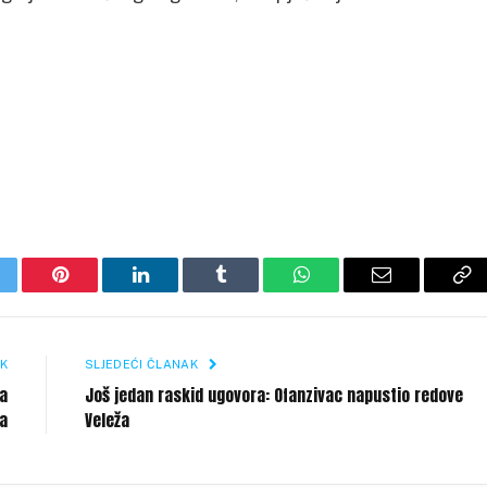
itter
Pinterest
LinkedIn
Tumblr
WhatsApp
Email
Co
Li
K
SLJEDEĆI ČLANAK
ka
Još jedan raskid ugovora: Ofanzivac napustio redove
ka
Veleža