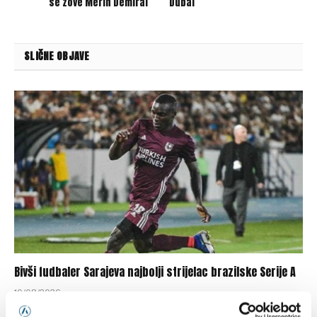
se zove Merih Demiral
Dubai
SLIČNE OBJAVE
Bivši fudbaler Sarajeva najbolji strijelac brazilske Serije A
10/08/2026