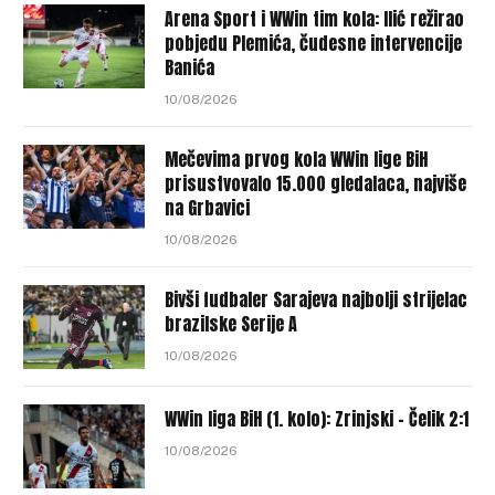
Arena Sport i WWin tim kola: Ilić režirao
pobjedu Plemića, čudesne intervencije
Banića
10/08/2026
Mečevima prvog kola WWin lige BiH
prisustvovalo 15.000 gledalaca, najviše
na Grbavici
10/08/2026
Bivši fudbaler Sarajeva najbolji strijelac
brazilske Serije A
10/08/2026
WWin liga BiH (1. kolo): Zrinjski – Čelik 2:1
10/08/2026