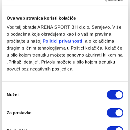
Ova web stranica koristi kolačiće
Voditelj obrade ARENA SPORT BH d.o.o. Sarajevo. Više
o podacima koje obrađujemo kao i o vašim pravima
pročitajte u našoj
Politici privatnosti
, a o kolačićima i
drugim sličnim tehnologijama u Politici kolačića. Kolačiće
u bilo kojem trenutku možete ponovno ažurirati klikom na
„Prikaži detalje“. Privolu možete u bilo kojem trenutku
povući bez negativnih posljedica.
Manchester United napravio zaokret po pitanju statusa
Marcusa Rashforda
Consent
09/08/2026
Nužni
Selection
Za postavke