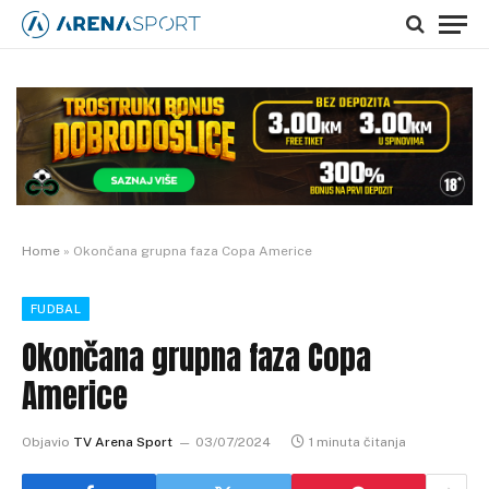
Home
»
Okončana grupna faza Copa Americe
FUDBAL
Okončana grupna faza Copa
Americe
Objavio
TV Arena Sport
03/07/2024
1 minuta čitanja