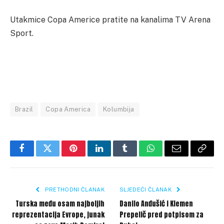
Utakmice Copa Americe pratite na kanalima TV Arena
Sport.
Brazil
Copa America
Kolumbija
Facebook
Twitter
Pinterest
LinkedIn
Tumblr
WhatsApp
Email
Copy
Link
PRETHODNI ČLANAK
SLJEDEĆI ČLANAK
Turska među osam najboljih
Danilo Anđušić i Klemen
reprezentacija Evrope, junak
Prepelič pred potpisom za