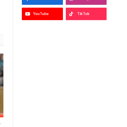
YouTube
TikTok
r