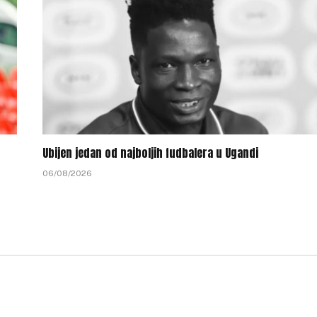
Ubijen jedan od najboljih fudbalera u Ugandi
06/08/2026