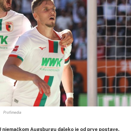
Profimedia
 U njemačkom Augsburgu daleko je od prve postave.