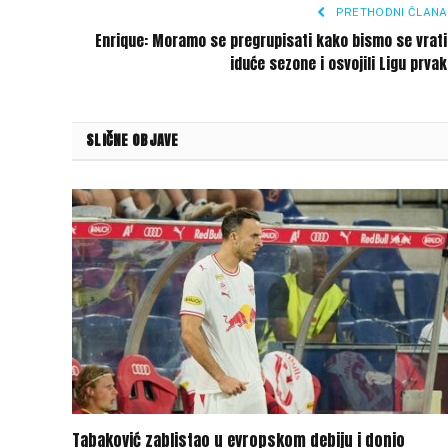
PRETHODNI ČLANA
Enrique: Moramo se pregrupisati kako bismo se vrati
iduće sezone i osvojili Ligu prva
SLIČNE OBJAVE
Tabaković zablistao u evropskom debiju i donio