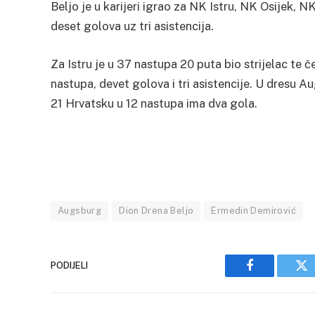
Beljo je u karijeri igrao za NK Istru, NK Osijek, N
deset golova uz tri asistencija.
Za Istru je u 37 nastupa 20 puta bio strijelac te č
nastupa, devet golova i tri asistencije. U dresu A
21 Hrvatsku u 12 nastupa ima dva gola.
Augsburg
Dion Drena Beljo
Ermedin Demirović
PODIJELI
Facebook
Tw