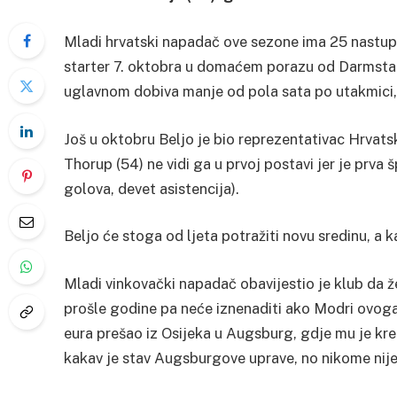
Mladi hrvatski napadač ove sezone ima 25 nastupa 
starter 7. oktobra u domaćem porazu od Darmstadt
uglavnom dobiva manje od pola sata po utakmici, 
Još u oktobru Beljo je bio reprezentativac Hrvatsk
Thorup (54) ne vidi ga u prvoj postavi jer je prva 
golova, devet asistencija).
Beljo će stoga od ljeta potražiti novu sredinu, a
Mladi vinkovački napadač obavijestio je klub da ž
prošle godine pa neće iznenaditi ako Modri ovoga l
eura prešao iz Osijeka u Augsburg, gdje mu je kre
kakav je stav Augsburgove uprave, no nikome nije 