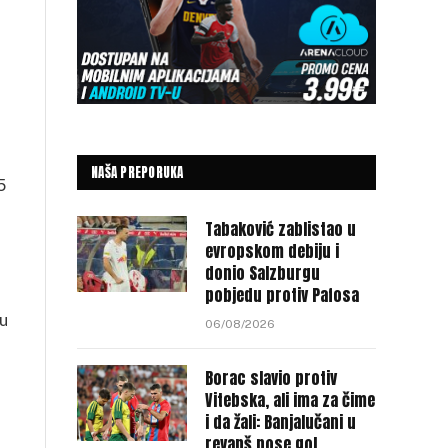
NAŠA PREPORUKA
5
Tabaković zablistao u
evropskom debiju i
donio Salzburgu
pobjedu protiv Pafosa
ru
06/08/2026
Borac slavio protiv
Vitebska, ali ima za čime
i da žali: Banjalučani u
revanš nose gol