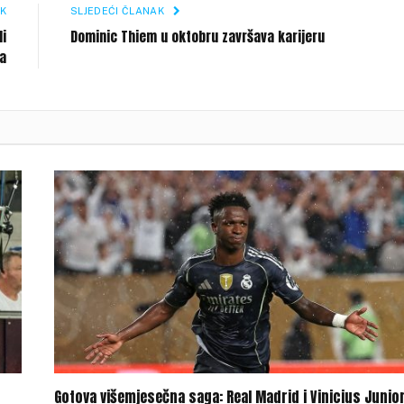
K
SLJEDEĆI ČLANAK
li
Dominic Thiem u oktobru završava karijeru
ka
Gotova višemjesečna saga: Real Madrid i Vinicius Junio