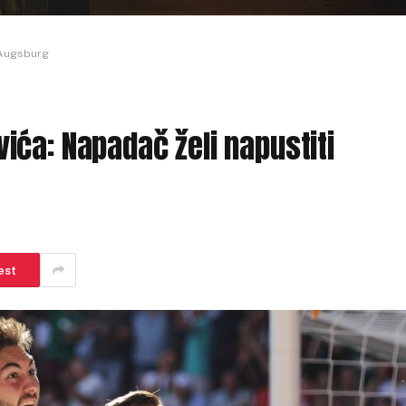
 Augsburg
ća: Napadač želi napustiti
est