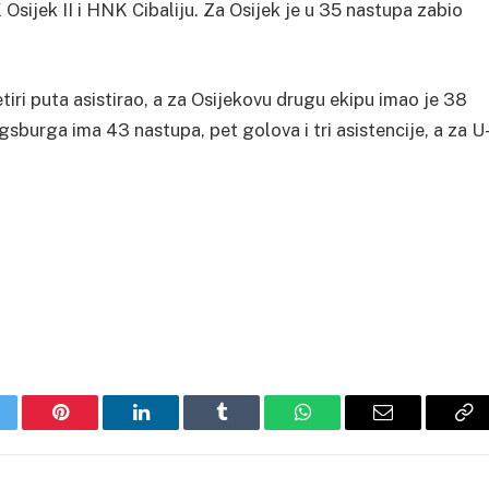
K Osijek II i HNK Cibaliju. Za Osijek je u 35 nastupa zabio
etiri puta asistirao, a za Osijekovu drugu ekipu imao je 38
ugsburga ima 43 nastupa, pet golova i tri asistencije, a za U
itter
Pinterest
LinkedIn
Tumblr
WhatsApp
Email
Co
Li