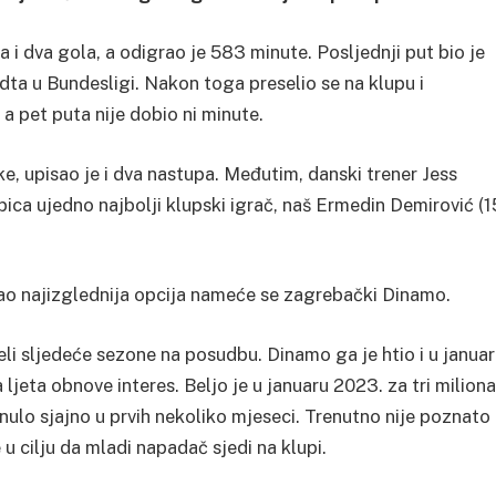
i dva gola, a odigrao je 583 minute. Posljednji put bio je
a u Bundesligi. Nakon toga preselio se na klupu i
a pet puta nije dobio ni minute.
e, upisao je i dva nastupa. Međutim, danski trener Jess
špica ujedno najbolji klupski igrač, naš Ermedin Demirović (1
 kao najizglednija opcija nameće se zagrebački Dinamo.
eli sljedeće sezone na posudbu. Dinamo ga je htio i u janua
jeta obnove interes. Beljo je u januaru 2023. za tri miliona
nulo sjajno u prvih nekoliko mjeseci. Trenutno nije poznato
u cilju da mladi napadač sjedi na klupi.