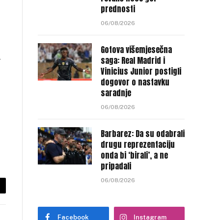
prednosti
06/08/2026
Gotova višemjesečna
-
saga: Real Madrid i
Vinicius Junior postigli
dogovor o nastavku
saradnje
06/08/2026
Barbarez: Da su odabrali
drugu reprezentaciju
onda bi ‘birali’, a ne
pripadali
06/08/2026
py
nk
Facebook
Instagram