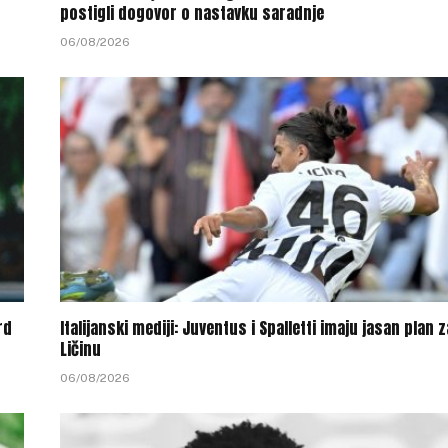
postigli dogovor o nastavku saradnje
06/08/2026
rd
Italijanski mediji: Juventus i Spalletti imaju jasan plan z
Ličinu
06/08/2026