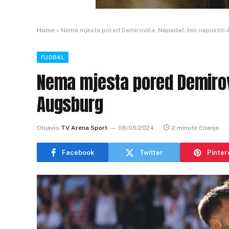
Home
»
Nema mjesta pored Demirovića: Napadač želi napustiti
FUDBAL
Nema mjesta pored Demirovi
Augsburg
Objavio
TV Arena Sport
08/05/2024
2 minute čitanja
Facebook
Twitter
Pinter