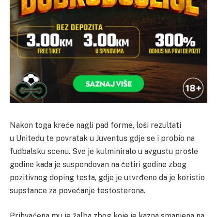
Nakon toga kreće nagli pad forme, loši rezultati
u Unitedu te povratak u Juventus gdje se i probio na
fudbalsku scenu. Sve je kulminiralo u avgustu prošle
godine kada je suspendovan na četiri godine zbog
pozitivnog doping testa, gdje je utvrđeno da je koristio
supstance za povećanje testosterona.
Prihvaćena mu je žalba zbog koje je kazna smanjena na