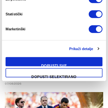
07/08/2026
Statistički
Marketinški
Prikaži detalje
DOPUSTI SVE
Nakon Muharemovića i Wilsona: Leeds doveo treće
pojačanje i oborio rekord
DOPUSTI SELEKTIRANO
07/08/2026