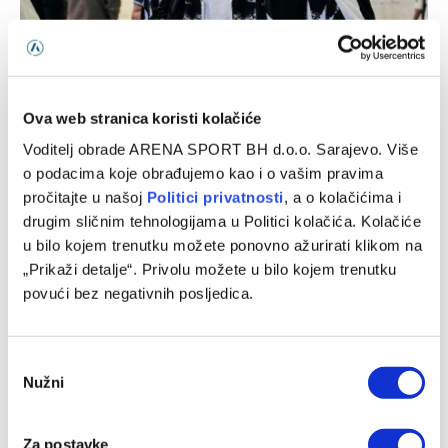
Italijanski mediji: Alajbegović sutra debituje za Juventus
07/08/2026
Ova web stranica koristi kolačiće
Voditelj obrade ARENA SPORT BH d.o.o. Sarajevo. Više
o podacima koje obrađujemo kao i o vašim pravima
pročitajte u našoj
Politici privatnosti
, a o kolačićima i
drugim sličnim tehnologijama u Politici kolačića. Kolačiće
u bilo kojem trenutku možete ponovno ažurirati klikom na
„Prikaži detalje“. Privolu možete u bilo kojem trenutku
povući bez negativnih posljedica.
Consent
Nužni
Selection
Baždar zvanično predstavljen u novom klubu, zadužio je
‘devetku’
Za postavke