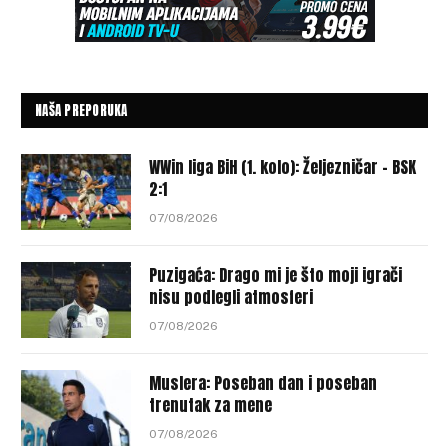
NAŠA PREPORUKA
WWin liga BiH (1. kolo): Željezničar – BSK
2:1
07/08/2026
Puzigaća: Drago mi je što moji igrači
nisu podlegli atmosferi
07/08/2026
Muslera: Poseban dan i poseban
trenutak za mene
07/08/2026