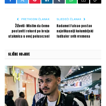
Facebook
Twitter
Pinterest
LinkedIn
Tumblr
WhatsApp
Email
Copy
Link
PRETHODNI ČLANAK
SLJEDEĆI ČLANAK
Žižović: Mislim da ćemo
Radamel Falcao postao
postaviti rekord po broju
najefikasniji kolumbijski
utakmica u ovoj polusezoni
fudbaler svih vremena
SLIČNE OBJAVE