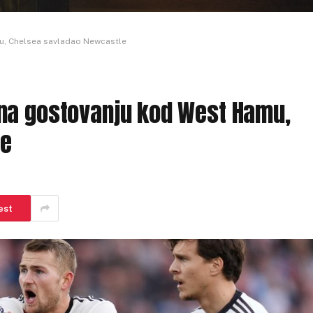
u, Chelsea savladao Newcastle
na gostovanju kod West Hamu,
le
est