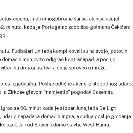
poluvremenu, imali mnogobrojne šanse, ali nisu uspjeli
 32. minuta, kada je Portugalac zaobišao golmana Čekićara
gol.
minutu. Fudbaleri Uniteda komplikovali su na svojoj polovini,
e domaćin munjevito odigrao kontranapad, a poslije
illea na drugoj stativi, a on je sproveo u mrežu.
ela izjednačiti. Poslije odlične akcije iz slobodnog udarc
a, a Zirkzee glavom “namjestio” pogodak Casemiru.
Igrao se 90. minut kada je stoper Junajteda De Ligt
udario napadača domaćih Ingsa, a sudija poslije gledanja
uke uzeo Jarrod Bowen i donio slavlje West Hamu.