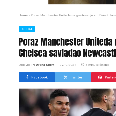
Home
»
Poraz Manchester Uniteda na gostovanju kod West Ham
FUDBAL
Poraz Manchester Uniteda 
Chelsea savladao Newcast
Objavio
TV Arena Sport
27/10/2024
3 minute čitanja
Facebook
Twitter
Pinter