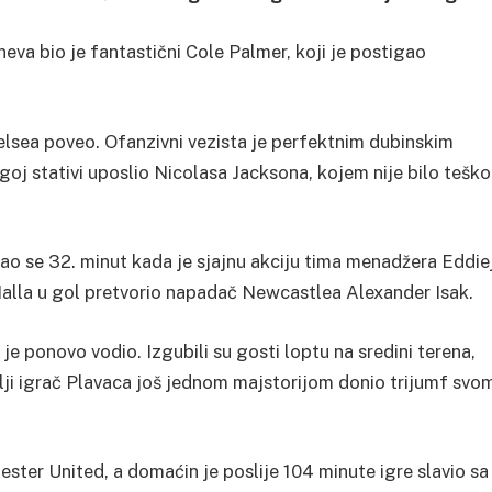
va bio je fantastični Cole Palmer, koji je postigao
elsea poveo. Ofanzivni vezista je perfektnim dubinskim
j stativi uposlio Nicolasa Jacksona, kojem nije bilo teško
grao se 32. minut kada je sjajnu akciju tima menadžera Eddie
alla u gol pretvorio napadač Newcastlea Alexander Isak.
je ponovo vodio. Izgubili su gosti loptu na sredini terena,
ji igrač Plavaca još jednom majstorijom donio trijumf svo
ester United, a domaćin je poslije 104 minute igre slavio sa