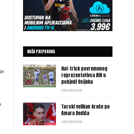
NAŠA PREPORUKA
Hat-trick povremenog
ja
reprezentativca BiH u
pobjedi Osijeka
08/08/2026
m
Turski velikan kreće po
Amara Dedića
08/08/2026