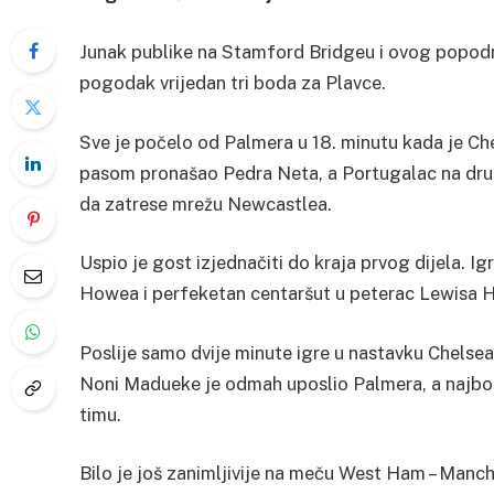
Junak publike na Stamford Bridgeu i ovog popodne
pogodak vrijedan tri boda za Plavce.
Sve je počelo od Palmera u 18. minutu kada je Ch
pasom pronašao Pedra Neta, a Portugalac na drugo
da zatrese mrežu Newcastlea.
Uspio je gost izjednačiti do kraja prvog dijela. I
Howea i perfeketan centaršut u peterac Lewisa H
Poslije samo dvije minute igre u nastavku Chelsea 
Noni Madueke je odmah uposlio Palmera, a najbol
timu.
Bilo je još zanimljivije na meču West Ham – Manch