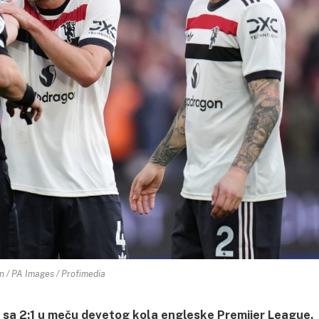
n / PA Images / Profimedia
sa 2:1 u meču devetog kola engleske Premijer League.