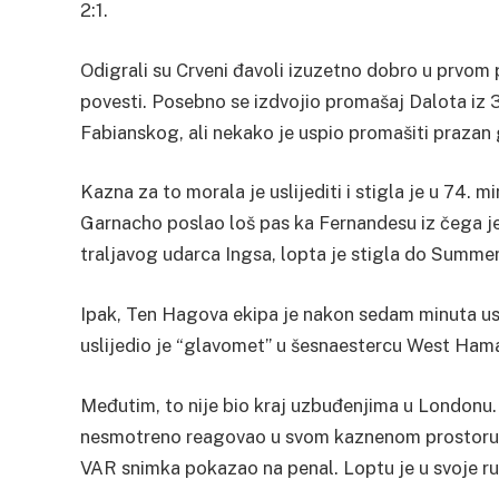
2:1.
Odigrali su Crveni đavoli izuzetno dobro u prvom 
povesti. Posebno se izdvojio promašaj Dalota iz
Fabianskog, ali nekako je uspio promašiti prazan 
Kazna za to morala je uslijediti i stigla je u 74. 
Garnacho poslao loš pas ka Fernandesu iz čega j
traljavog udarca Ingsa, lopta je stigla do Summerv
Ipak, Ten Hagova ekipa je nakon sedam minuta uspj
uslijedio je “glavomet” u šesnaestercu West Ham
Međutim, to nije bio kraj uzbuđenjima u Londonu. 
nesmotreno reagovao u svom kaznenom prostoru, 
VAR snimka pokazao na penal. Loptu je u svoje r