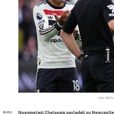
John Walto
Nogometaši Chelseaja savladali su Newcastle 
DIJELI