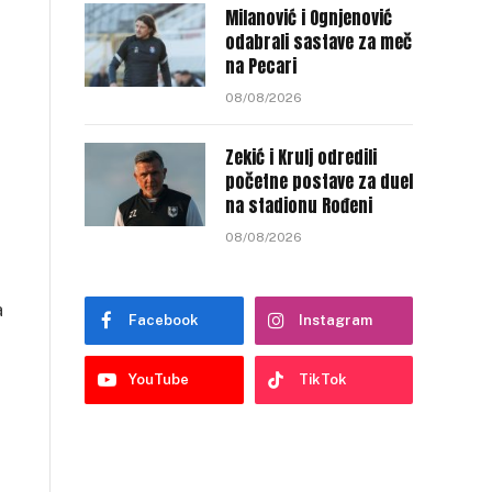
Milanović i Ognjenović
odabrali sastave za meč
na Pecari
08/08/2026
Zekić i Krulj odredili
početne postave za duel
na stadionu Rođeni
08/08/2026
a
Facebook
Instagram
YouTube
TikTok