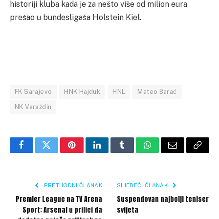
historiji kluba kada je za nešto više od milion eura
prešao u bundesligaša Holstein Kiel.
FK Sarajevo
HNK Hajduk
HNL
Mateo Barać
NK Varaždin
Facebook
Twitter
Pinterest
LinkedIn
Tumblr
WhatsApp
Email
Copy
Link
PRETHODNI ČLANAK
SLJEDEĆI ČLANAK
Premier League na TV Arena
Suspendovan najbolji teniser
Sport: Arsenal u prilici da
svijeta