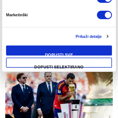
Marketinški
Prikaži detalje
Nakon Muharemovića i Wilsona: Leeds doveo treće
pojačanje i oborio rekord
DOPUSTI SVE
07/08/2026
DOPUSTI SELEKTIRANO