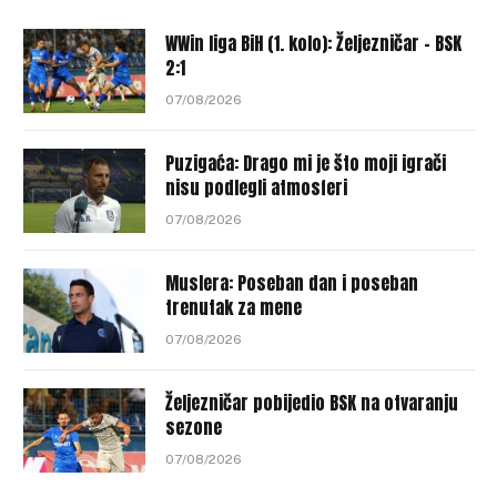
WWin liga BiH (1. kolo): Željezničar – BSK
2:1
07/08/2026
Puzigaća: Drago mi je što moji igrači
nisu podlegli atmosferi
07/08/2026
Muslera: Poseban dan i poseban
trenutak za mene
07/08/2026
Željezničar pobijedio BSK na otvaranju
sezone
07/08/2026