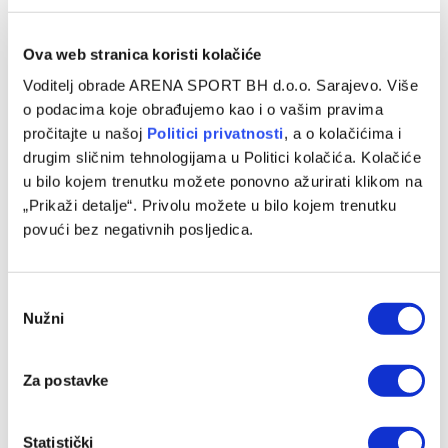
Ova web stranica koristi kolačiće
Voditelj obrade ARENA SPORT BH d.o.o. Sarajevo. Više
o podacima koje obrađujemo kao i o vašim pravima
pročitajte u našoj
Politici privatnosti
, a o kolačićima i
drugim sličnim tehnologijama u Politici kolačića. Kolačiće
u bilo kojem trenutku možete ponovno ažurirati klikom na
„Prikaži detalje“. Privolu možete u bilo kojem trenutku
povući bez negativnih posljedica.
Baždar zvanično predstavljen u novom klubu, zadužio je
‘devetku’
Consent
Nužni
Selection
07/08/2026
Za postavke
Statistički