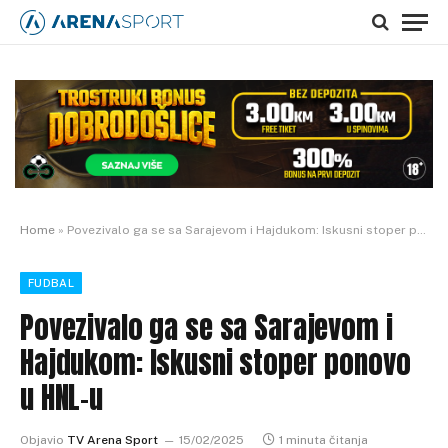
Home
»
Povezivalo ga se sa Sarajevom i Hajdukom: Iskusni stoper ponovo u HNL-u
FUDBAL
Povezivalo ga se sa Sarajevom i
Hajdukom: Iskusni stoper ponovo
u HNL-u
Objavio
TV Arena Sport
15/02/2025
1 minuta čitanja