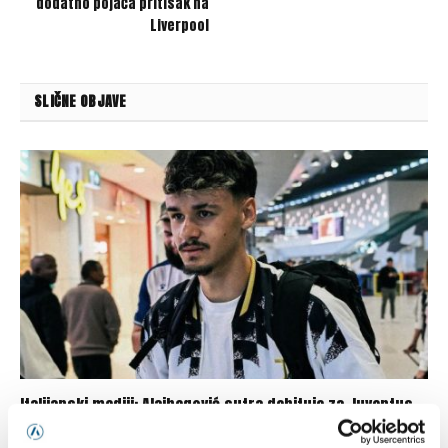
dodatno pojača pritisak na
Liverpool
SLIČNE OBJAVE
Italijanski mediji: Alajbegović sutra debituje za Juventus
07/08/2026