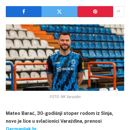
FOTO: NK Varaždin
Mateo Barać, 30-godišnji stoper rodom iz Sinja,
novo je lice u svlačionici Varaždina, prenosi
Germanijak.hr
.