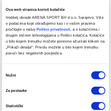
Ova web stranica koristi kolačiće
Standings provided by
Sofascore
Voditelj obrade ARENA SPORT BH d.o.o. Sarajevo. Više
o podacima koje obrađujemo kao i o vašim pravima
pročitajte u našoj
Politici privatnosti
, a o kolačićima i
drugim sličnim tehnologijama u Politici kolačića. Kolačiće
u bilo kojem trenutku možete ponovno ažurirati klikom na
„Prikaži detalje“. Privolu možete u bilo kojem trenutku
Arsenal
Bournemouth
Fulham
Liverpool
povući bez negativnih posljedica.
Consent
Facebook
Twitter
Pinterest
LinkedIn
Tumblr
WhatsApp
Email
Copy
Nužni
Selection
Link
Za postavke
PRETHODNI ČLANAK
SLJEDEĆI ČLANAK
Bundesliga na TV Arena
Džumhur eliminisan u prvom
Sport: Vasilj i St. Pauli na
kolu ATP turnira u Munchenu
Statistički
teškom zadatku