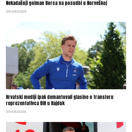
Nekadašnji golman Borca na posudbi u Norveškoj
05/08/2026
Hrvatski mediji ipak demantovali glasine o transferu
reprezentativca BiH u Hajduk
05/08/2026