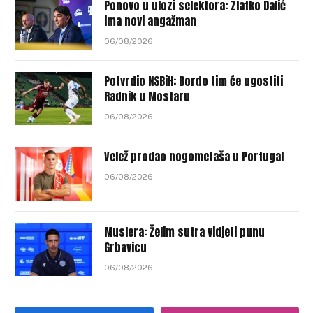
Ponovo u ulozi selektora: Zlatko Dalić
ima novi angažman
06/08/2026
Potvrdio NSBiH: Bordo tim će ugostiti
Radnik u Mostaru
06/08/2026
Velež prodao nogometaša u Portugal
06/08/2026
Muslera: Želim sutra vidjeti punu
Grbavicu
06/08/2026