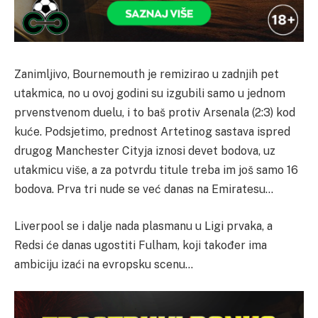
Zanimljivo, Bournemouth je remizirao u zadnjih pet
utakmica, no u ovoj godini su izgubili samo u jednom
prvenstvenom duelu, i to baš protiv Arsenala (2:3) kod
kuće. Podsjetimo, prednost Artetinog sastava ispred
drugog Manchester Cityja iznosi devet bodova, uz
utakmicu više, a za potvrdu titule treba im još samo 16
bodova. Prva tri nude se već danas na Emiratesu…
Liverpool se i dalje nada plasmanu u Ligi prvaka, a
Redsi će danas ugostiti Fulham, koji također ima
ambiciju izaći na evropsku scenu…