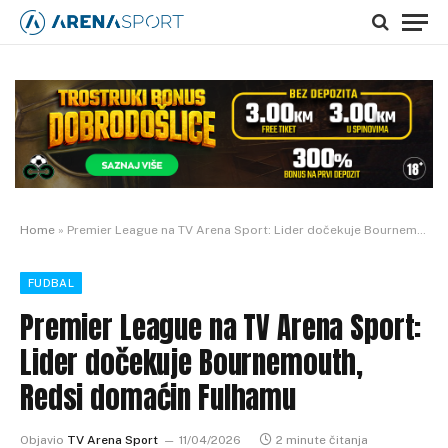
Home
»
Premier League na TV Arena Sport: Lider dočekuje Bournemouth, Redsi domaćin Fulhamu
FUDBAL
Premier League na TV Arena Sport:
Lider dočekuje Bournemouth,
Redsi domaćin Fulhamu
Objavio
TV Arena Sport
11/04/2026
2 minute čitanja