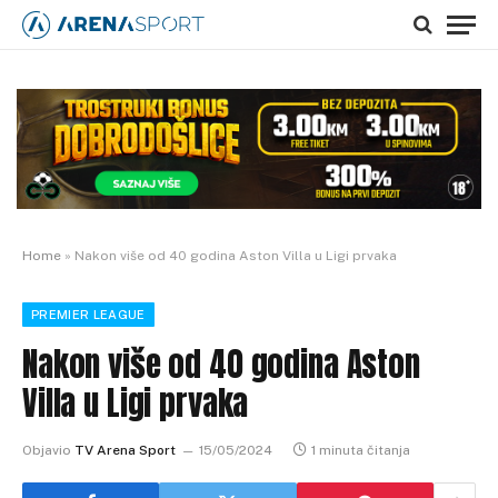
Home
»
Nakon više od 40 godina Aston Villa u Ligi prvaka
PREMIER LEAGUE
Nakon više od 40 godina Aston
Villa u Ligi prvaka
Objavio
TV Arena Sport
15/05/2024
1 minuta čitanja