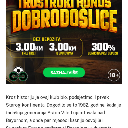
Kroz historiju je ovaj klub bio, podsjetimo, i prvak
Starog kontinenta. Dogodilo se to 1982. godine, kada je
tadašnja generacija Aston Vile trijumfovala nad
Bayernom, a onda par mjeseci kasnije osvojila i