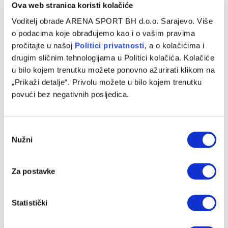
Ova web stranica koristi kolačiće
Voditelj obrade ARENA SPORT BH d.o.o. Sarajevo. Više
o podacima koje obrađujemo kao i o vašim pravima
pročitajte u našoj
Politici privatnosti
, a o kolačićima i
drugim sličnim tehnologijama u Politici kolačića. Kolačiće
u bilo kojem trenutku možete ponovno ažurirati klikom na
„Prikaži detalje“. Privolu možete u bilo kojem trenutku
povući bez negativnih posljedica.
Muharemović ponovo ostavio dobar utisak, Leeds
savladao Leipzig
08/08/2026
Consent
Nužni
Selection
Za postavke
Statistički