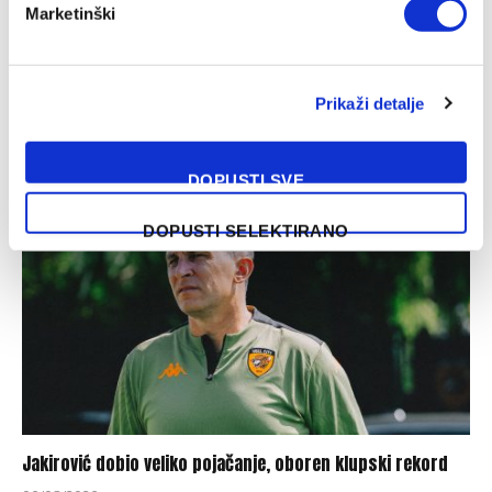
Marketinški
Nakon Muharemovića i Wilsona: Leeds doveo treće
Prikaži detalje
pojačanje i oborio rekord
07/08/2026
DOPUSTI SVE
DOPUSTI SELEKTIRANO
Jakirović dobio veliko pojačanje, oboren klupski rekord