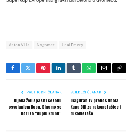
Superkup Evrope nadigravši Barcelonu u dvomeču.
Aston Villa
Nogomet
Unai Emery
Facebook
Twitter
Pinterest
LinkedIn
Tumblr
WhatsApp
Email
Copy
Link
PRETHODNI ČLANAK
SLJEDEĆI ČLANAK
Rijeka želi spasiti sezonu
Osiguran TV prenos finala
osvajanjem Kupa, Dinamo se
Kupa BiH za rukometašice i
bori za “duplu krunu”
rukometaše