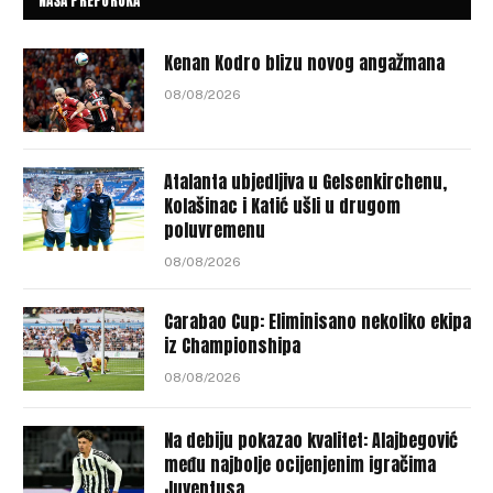
NAŠA PREPORUKA
Kenan Kodro blizu novog angažmana
08/08/2026
Atalanta ubjedljiva u Gelsenkirchenu,
Kolašinac i Katić ušli u drugom
poluvremenu
08/08/2026
Carabao Cup: Eliminisano nekoliko ekipa
iz Championshipa
08/08/2026
Na debiju pokazao kvalitet: Alajbegović
među najbolje ocijenjenim igračima
Juventusa