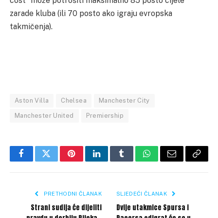
cost” može potrošiti maksimalno 85 posto cijele
zarade kluba (ili 70 posto ako igraju evropska
takmičenja).
Aston Villa
Chelsea
Manchester City
Manchester United
Premiership
Facebook
Twitter
Pinterest
LinkedIn
Tumblr
WhatsApp
Email
Copy
Link
PRETHODNI ČLANAK
SLJEDEĆI ČLANAK
Strani sudija će dijeliti
Dvije utakmice Spursa i