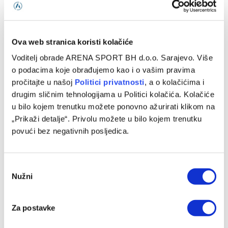
Ova web stranica koristi kolačiće
Voditelj obrade ARENA SPORT BH d.o.o. Sarajevo. Više
o podacima koje obrađujemo kao i o vašim pravima
pročitajte u našoj
Politici privatnosti
, a o kolačićima i
drugim sličnim tehnologijama u Politici kolačića. Kolačiće
u bilo kojem trenutku možete ponovno ažurirati klikom na
„Prikaži detalje“. Privolu možete u bilo kojem trenutku
povući bez negativnih posljedica.
Atalanta ubjedljiva u Gelsenkirchenu, Kolašinac i Katić ušli
u drugom poluvremenu
08/08/2026
Consent
Nužni
Selection
Za postavke