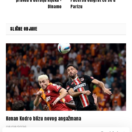
pravdu u derbiju Rijeka –
Pacersa odigrat će se u
Dinamo
Parizu
SLIČNE OBJAVE
Kenan Kodro blizu novog angažmana
08/08/2026