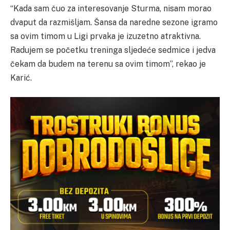
“Kada sam čuo za interesovanje Sturma, nisam morao
dvaput da razmišljam. Šansa da naredne sezone igramo
sa ovim timom u Ligi prvaka je izuzetno atraktivna.
Radujem se početku treninga sljedeće sedmice i jedva
čekam da budem na terenu sa ovim timom”, rekao je
Karić.