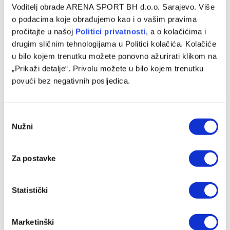
Voditelj obrade ARENA SPORT BH d.o.o. Sarajevo. Više
o podacima koje obrađujemo kao i o vašim pravima
pročitajte u našoj
Politici privatnosti
, a o kolačićima i
Gotova višemjesečna saga: Real Madrid i Vinicius Junior
drugim sličnim tehnologijama u Politici kolačića. Kolačiće
postigli dogovor o nastavku saradnje
u bilo kojem trenutku možete ponovno ažurirati klikom na
06/08/2026
„Prikaži detalje“. Privolu možete u bilo kojem trenutku
povući bez negativnih posljedica.
Consent
Nužni
Selection
Za postavke
Statistički
Jakirović dobio veliko pojačanje, oboren klupski rekord
Marketinški
06/08/2026