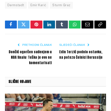
Darmstadt
Emir Karić
Sturm Graz
Facebook
Twitter
Pinterest
LinkedIn
Tumblr
WhatsApp
Email
Copy
Link
PRETHODNI ČLANAK
SLJEDEĆI ČLANAK
Dončić ogorčen suđenjem u
Edin Terzić podnio ostavku,
NBA finalu: Teško je ovo ne
na potezu čelnici Borussije
komentarisati
SLIČNE OBJAVE