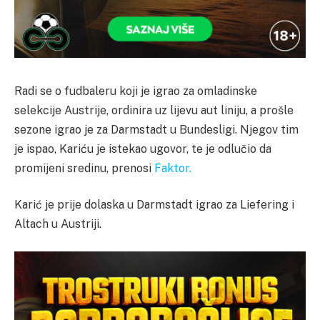
Radi se o fudbaleru koji je igrao za omladinske
selekcije Austrije, ordinira uz lijevu aut liniju, a prošle
sezone igrao je za Darmstadt u Bundesligi. Njegov tim
je ispao, Kariću je istekao ugovor, te je odlučio da
promijeni sredinu, prenosi
Faktor.
Karić je prije dolaska u Darmstadt igrao za Liefering i
Altach u Austriji.