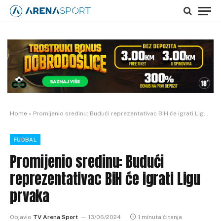
Home
»
Promijenio sredinu: Budući reprezentativac BiH će igrati Ligu prvaka
FUDBAL
Promijenio sredinu: Budući
reprezentativac BiH će igrati Ligu
prvaka
Objavio
TV Arena Sport
13/06/2024
1 minuta čitanja