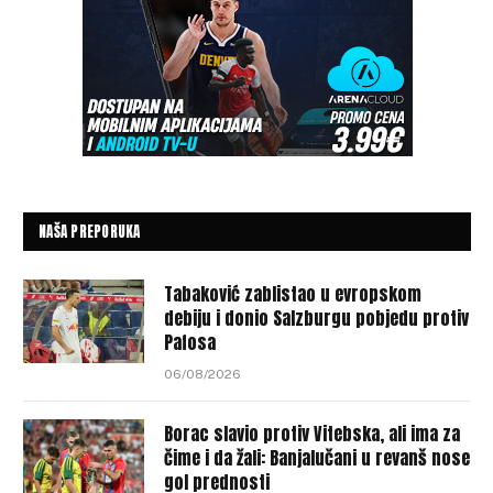
NAŠA PREPORUKA
Tabaković zablistao u evropskom
debiju i donio Salzburgu pobjedu protiv
Pafosa
06/08/2026
Borac slavio protiv Vitebska, ali ima za
čime i da žali: Banjalučani u revanš nose
gol prednosti