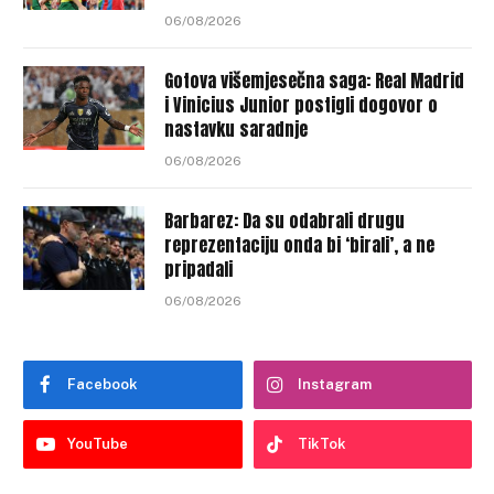
06/08/2026
Gotova višemjesečna saga: Real Madrid
i Vinicius Junior postigli dogovor o
nastavku saradnje
06/08/2026
Barbarez: Da su odabrali drugu
reprezentaciju onda bi ‘birali’, a ne
pripadali
06/08/2026
Facebook
Instagram
YouTube
TikTok