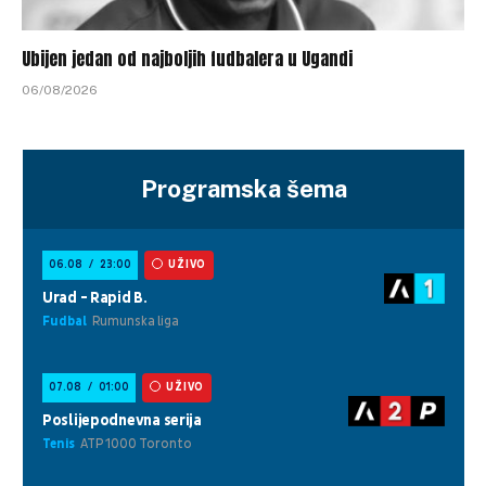
Ubijen jedan od najboljih fudbalera u Ugandi
06/08/2026
Programska šema