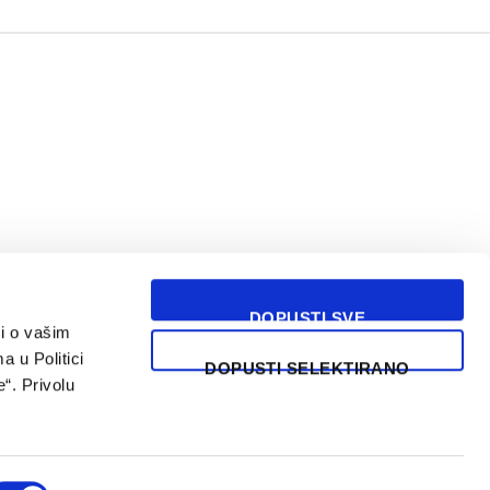
DOPUSTI SVE
i o vašim
USLOVI KORIŠĆENJA
a u Politici
DOPUSTI SELEKTIRANO
“. Privolu