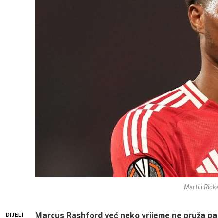
Martin Ricke
Marcus Rashford već neko vrijeme ne pruža par
DIJELI