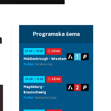
Programska šema
a