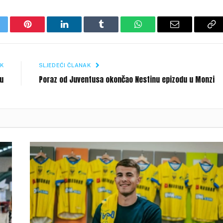
itter
Pinterest
LinkedIn
Tumblr
WhatsApp
Email
Co
Li
K
SLJEDEĆI ČLANAK
ru
Poraz od Juventusa okončao Nestinu epizodu u Monzi