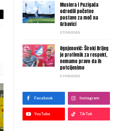
Muslera i Puzigaća
odredili početne
postave za meč na
py
Grbavici
nk
07/08/2026
Ognjenović: Široki Brijeg
je protivnik za respekt,
nemamo pravo da ih
potcijenimo
07/08/2026
Facebook
Instagram
YouTube
TikTok