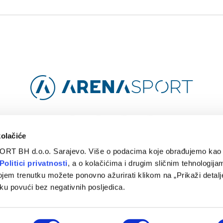
Facebook
Instagram
YouTube
TikTok
kolačiće
ORT BH d.o.o. Sarajevo. Više o podacima koje obrađujemo kao 
O
ARENA CLOUD
KONTAKT
POLITIKA PRIVATNOSTI
Politici privatnosti
, a o kolačićima i drugim sličnim tehnologijam
ojem trenutku možete ponovno ažurirati klikom na „Prikaži detalje
© 2024 Arena Sport. Designed by
WEBMAHER
.
ku povući bez negativnih posljedica.