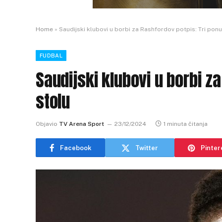
Home
»
Saudijski klubovi u borbi za Rashfordov potpis: Tri pon
FUDBAL
Saudijski klubovi u borbi z
stolu
Objavio
TV Arena Sport
23/12/2024
1 minuta čitanja
Facebook
Twitter
Pinter