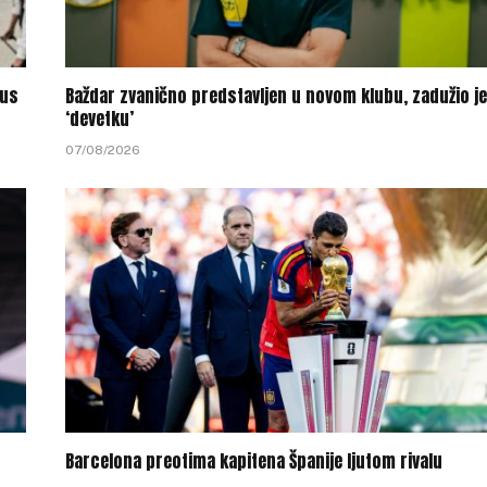
tus
Baždar zvanično predstavljen u novom klubu, zadužio je
‘devetku’
07/08/2026
Barcelona preotima kapitena Španije ljutom rivalu