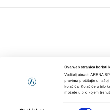
Ova web stranica koristi 
Voditelj obrade ARENA SP
NAJNOVIJE
VIDE
pravima pročitajte u našoj
kolačića. Kolačiće u bilo k
možete u bilo kojem trenut
Consent