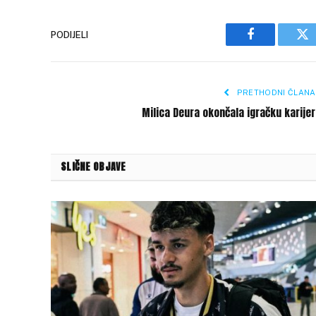
PODIJELI
Facebook
Tw
PRETHODNI ČLANA
Milica Deura okončala igračku karije
SLIČNE OBJAVE