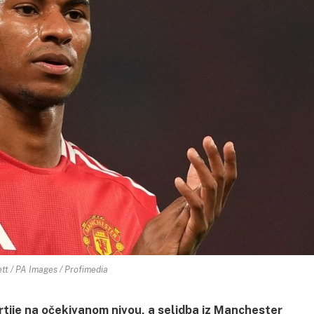
tt / PA Images / Profimedia
tije na očekivanom nivou, a selidba iz Manchester