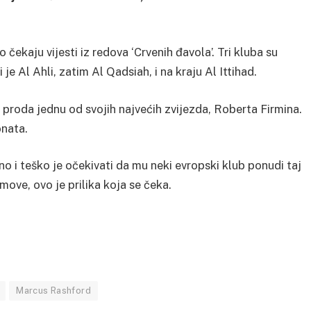
 čekaju vijesti iz redova ‘Crvenih đavola’. Tri kluba su
e Al Ahli, zatim Al Qadsiah, i na kraju Al Ittihad.
 proda jednu od svojih najvećih zvijezda, Roberta Firmina.
onata.
o i teško je očekivati da mu neki evropski klub ponudi taj
move, ovo je prilika koja se čeka.
Marcus Rashford