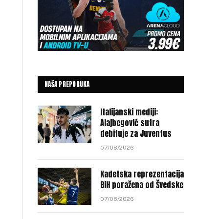
NAŠA PREPORUKA
Italijanski mediji:
Alajbegović sutra
debituje za Juventus
07/08/2026
Kadetska reprezentacija
BiH poražena od Švedske
07/08/2026