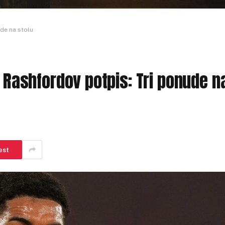
ude na stolu
a Rashfordov potpis: Tri ponude n
est