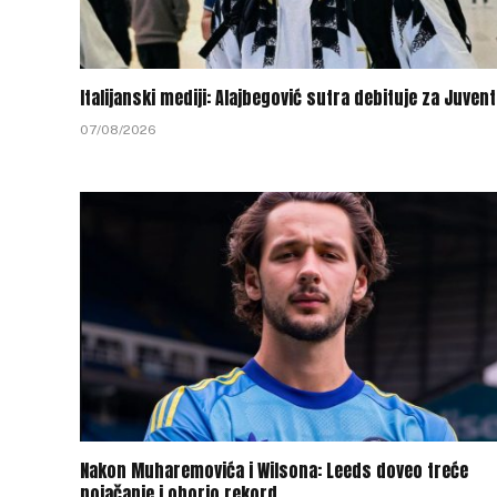
Italijanski mediji: Alajbegović sutra debituje za Juven
07/08/2026
Nakon Muharemovića i Wilsona: Leeds doveo treće
pojačanje i oborio rekord