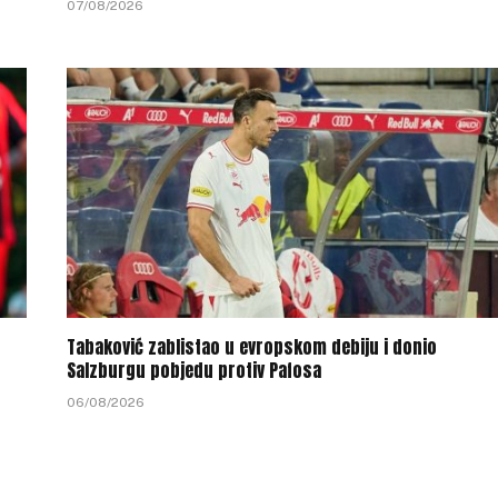
07/08/2026
Tabaković zablistao u evropskom debiju i donio
Salzburgu pobjedu protiv Pafosa
06/08/2026