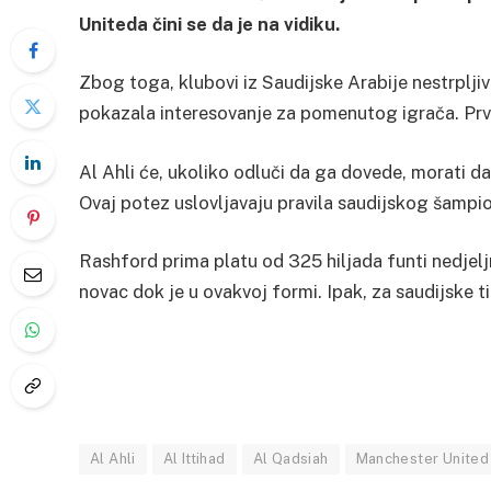
Uniteda čini se da je na vidiku.
Zbog toga, klubovi iz Saudijske Arabije nestrpljivo
pokazala interesovanje za pomenutog igrača. Prvi j
Al Ahli će, ukoliko odluči da ga dovede, morati da
Ovaj potez uslovljavaju pravila saudijskog šampi
Rashford prima platu od 325 hiljada funti nedjeljn
novac dok je u ovakvoj formi. Ipak, za saudijske ti
Al Ahli
Al Ittihad
Al Qadsiah
Manchester United