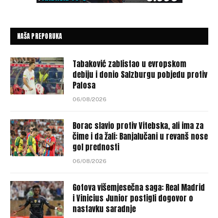
NAŠA PREPORUKA
Tabaković zablistao u evropskom
debiju i donio Salzburgu pobjedu protiv
Pafosa
06/08/2026
Borac slavio protiv Vitebska, ali ima za
čime i da žali: Banjalučani u revanš nose
gol prednosti
06/08/2026
Gotova višemjesečna saga: Real Madrid
i Vinicius Junior postigli dogovor o
nastavku saradnje