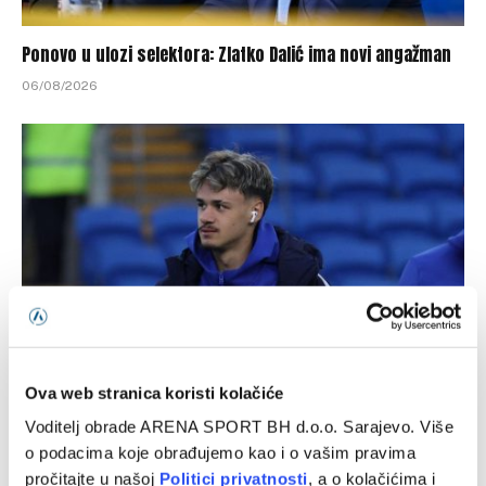
Ponovo u ulozi selektora: Zlatko Dalić ima novi angažman
06/08/2026
Ova web stranica koristi kolačiće
Brat Kerima Alajbegovića pozvan u reprezentaciju
Njemačke
Voditelj obrade ARENA SPORT BH d.o.o. Sarajevo. Više
o podacima koje obrađujemo kao i o vašim pravima
05/08/2026
pročitajte u našoj
Politici privatnosti
, a o kolačićima i