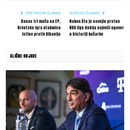
Link
PRETHODNI ČLANAK
SLJEDEĆI ČLANAK
Danas tri meča na EP,
Nakon što je osvojio prsten
Hrvatska igra utakmicu
NBA lige dobija najveći ugovor
istine protiv Albanije
u historiji košarke
SLIČNE OBJAVE