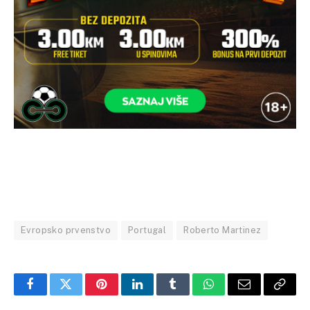
Evropsko prvenstvo
Portugal
Roberto Martinez
Facebook
Twitter
Pinterest
LinkedIn
Tumblr
WhatsApp
Email
Copy