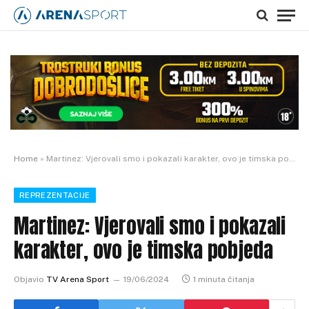
Home
»
Martinez: Vjerovali smo i pokazali karakter, ovo je timska pobjeda
REPREZENTACIJE
Martinez: Vjerovali smo i pokazali
karakter, ovo je timska pobjeda
Objavio
TV Arena Sport
19/06/2024
1 minuta čitanja