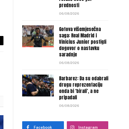
prednosti
06/08/2026
Gotova višemjesečna
saga: Real Madrid i
Vinicius Junior postigli
py
dogovor o nastavku
saradnje
nk
06/08/2026
Barbarez: Da su odabrali
drugu reprezentaciju
onda bi ‘birali’, a ne
pripadali
06/08/2026
Facebook
Instagram