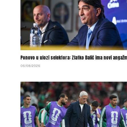
Ponovo u ulozi selektora: Zlatko Dalić ima novi angaž
06/08/2026