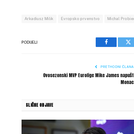
Arkadiusz Milik
Evropsko prvenstvo
Michal Probie
PODIJELI
Facebook
Tw
PRETHODNI ČLANA
Ovosezonski MVP Eurolige Mike James napušt
Monac
SLIČNE OBJAVE