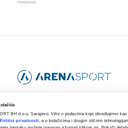
01/08/2026
Facebook
Instagram
YouTube
TikTok
kolačiće
ORT BH d.o.o. Sarajevo. Više o podacima koje obrađujemo kao 
O
ARENA CLOUD
KONTAKT
POLITIKA PRIVATNOSTI
Politici privatnosti
, a o kolačićima i drugim sličnim tehnologijam
ojem trenutku možete ponovno ažurirati klikom na „Prikaži detalje