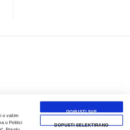
DOPUSTI SVE
i o vašim
USLOVI KORIŠĆENJA
a u Politici
DOPUSTI SELEKTIRANO
“. Privolu