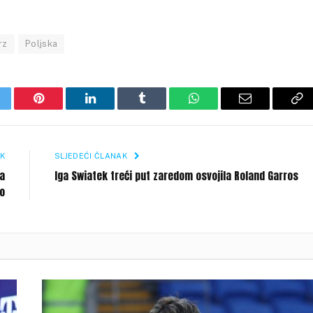
rz
Poljska
itter
Pinterest
LinkedIn
Tumblr
WhatsApp
Email
Co
Li
K
SLJEDEĆI ČLANAK
a
Iga Swiatek treći put zaredom osvojila Roland Garros
o