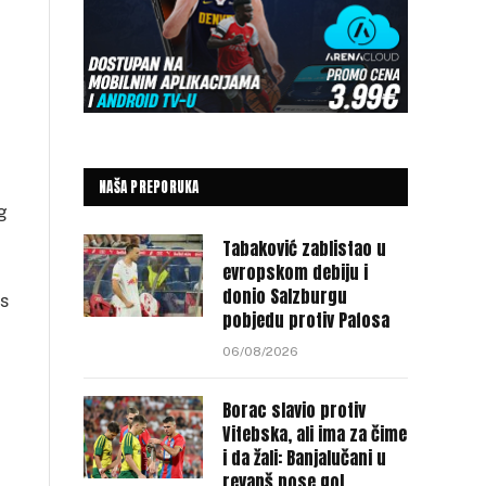
NAŠA PREPORUKA
g
Tabaković zablistao u
evropskom debiju i
donio Salzburgu
 s
pobjedu protiv Pafosa
06/08/2026
Borac slavio protiv
Vitebska, ali ima za čime
i da žali: Banjalučani u
revanš nose gol