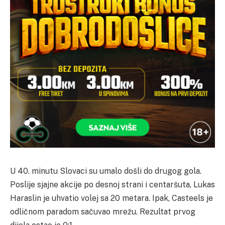
U 40. minutu Slovaci su umalo došli do drugog gola.
Poslije sjajne akcije po desnoj strani i centaršuta, Lukas
Haraslin je uhvatio volej sa 20 metara. Ipak, Casteels je
odličnom paradom sačuvao mrežu. Rezultat prvog