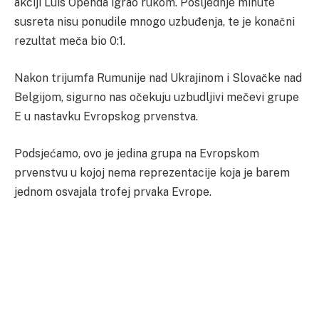
akciji Luis Openda igrao rukom. Posljednje minute
susreta nisu ponudile mnogo uzbuđenja, te je konačni
rezultat meča bio 0:1.
Nakon trijumfa Rumunije nad Ukrajinom i Slovačke nad
Belgijom, sigurno nas očekuju uzbudljivi mečevi grupe
E u nastavku Evropskog prvenstva.
Podsjećamo, ovo je jedina grupa na Evropskom
prvenstvu u kojoj nema reprezentacije koja je barem
jednom osvajala trofej prvaka Evrope.