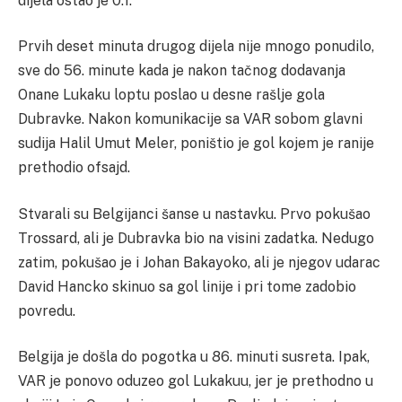
dijela ostao je 0:1.
Prvih deset minuta drugog dijela nije mnogo ponudilo,
sve do 56. minute kada je nakon tačnog dodavanja
Onane Lukaku loptu poslao u desne rašlje gola
Dubravke. Nakon komunikacije sa VAR sobom glavni
sudija Halil Umut Meler, poništio je gol kojem je ranije
prethodio ofsajd.
Stvarali su Belgijanci šanse u nastavku. Prvo pokušao
Trossard, ali je Dubravka bio na visini zadatka. Nedugo
zatim, pokušao je i Johan Bakayoko, ali je njegov udarac
David Hancko skinuo sa gol linije i pri tome zadobio
povredu.
Belgija je došla do pogotka u 86. minuti susreta. Ipak,
VAR je ponovo oduzeo gol Lukakuu, jer je prethodno u