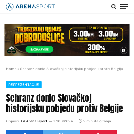
Home
»
Schranz donio Slovačkoj historijsku pobjedu protiv Belgije
REPREZENTACIJE
Schranz donio Slovačkoj
historijsku pobjedu protiv Belgije
Objavio
TV Arena Sport
17/06/2024
2 minute čitanja