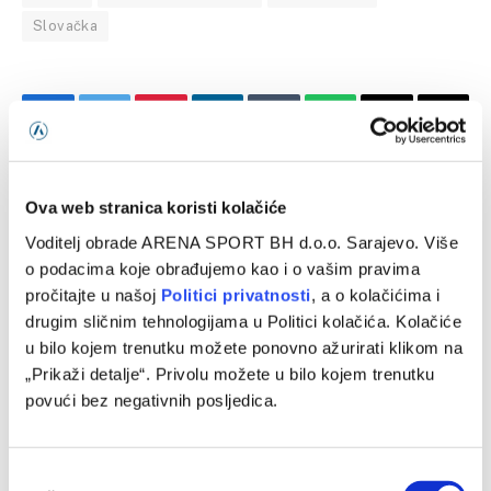
Slovačka
Facebook
Twitter
Pinterest
LinkedIn
Tumblr
WhatsApp
Email
Copy
Link
PRETHODNI ČLANAK
SLJEDEĆI ČLANAK
Ova web stranica koristi kolačiće
Disciplinska komisija UEFA
Platili po milion eura: Zvezda
Voditelj obrade ARENA SPORT BH d.o.o. Sarajevo. Više
pokrenula je postupak protiv
i Partizan će igrati Euroligu i
o podacima koje obrađujemo kao i o vašim pravima
Fudbalskog saveza Srbije
naredne sezone
pročitajte u našoj
Politici privatnosti
, a o kolačićima i
drugim sličnim tehnologijama u Politici kolačića. Kolačiće
u bilo kojem trenutku možete ponovno ažurirati klikom na
SLIČNE OBJAVE
„Prikaži detalje“. Privolu možete u bilo kojem trenutku
povući bez negativnih posljedica.
Consent