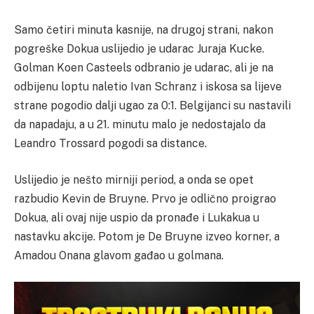
Samo četiri minuta kasnije, na drugoj strani, nakon
pogreške Dokua uslijedio je udarac Juraja Kucke.
Golman Koen Casteels odbranio je udarac, ali je na
odbijenu loptu naletio Ivan Schranz i iskosa sa lijeve
strane pogodio dalji ugao za 0:1. Belgijanci su nastavili
da napadaju, a u 21. minutu malo je nedostajalo da
Leandro Trossard pogodi sa distance.
Uslijedio je nešto mirniji period, a onda se opet
razbudio Kevin de Bruyne. Prvo je odlično proigrao
Dokua, ali ovaj nije uspio da pronađe i Lukakua u
nastavku akcije. Potom je De Bruyne izveo korner, a
Amadou Onana glavom gađao u golmana.