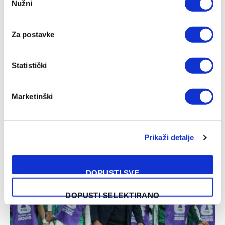
Nužni
Selection
Za postavke
Statistički
Brat Kerima Alajbegovića pozvan u reprezentaciju
Marketinški
Njemačke
05/08/2026
Prikaži detalje
DOPUSTI SVE
DOPUSTI SELEKTIRANO