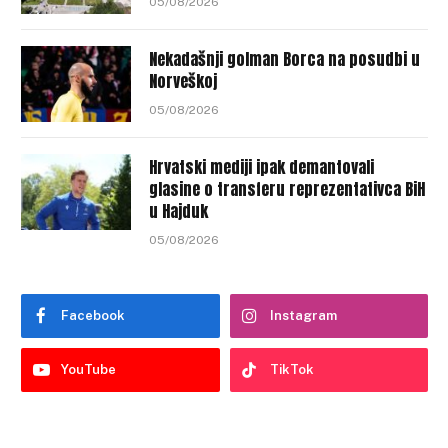
05/08/2026
Nekadašnji golman Borca na posudbi u
Norveškoj
05/08/2026
Hrvatski mediji ipak demantovali
glasine o transferu reprezentativca BiH
u Hajduk
05/08/2026
Facebook
Instagram
YouTube
TikTok