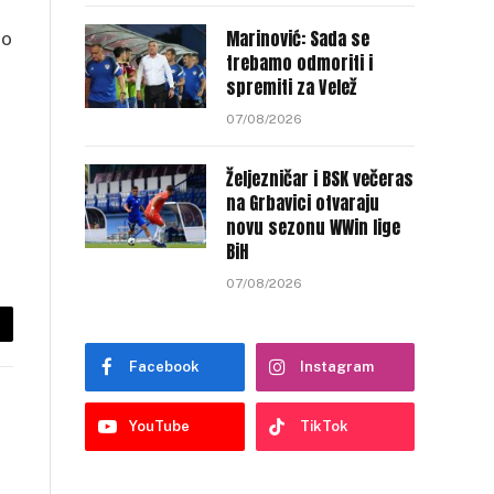
Marinović: Sada se
io
trebamo odmoriti i
spremiti za Velež
07/08/2026
Željezničar i BSK večeras
na Grbavici otvaraju
novu sezonu WWin lige
BiH
07/08/2026
py
Facebook
Instagram
nk
YouTube
TikTok