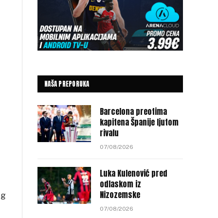
NAŠA PREPORUKA
Barcelona preotima
kapitena Španije ljutom
rivalu
07/08/2026
Luka Kulenović pred
odlaskom iz
Nizozemske
og
07/08/2026