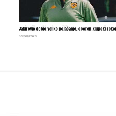
Jakirović dobio veliko pojačanje, oboren klupski reko
06/08/2026