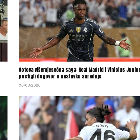
Gotova višemjesečna saga: Real Madrid i Vinicius Junio
postigli dogovor o nastavku saradnje
06/08/2026