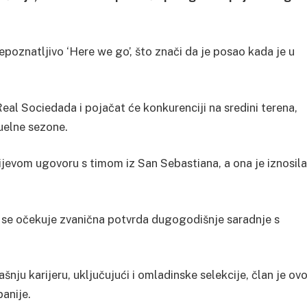
poznatljivo ‘Here we go’, što znači da je posao kada je u
Real Sociedada i pojačat će konkurenciji na sredini terena,
uelne sezone.
ijevom ugovoru s timom iz San Sebastiana, a ona je iznosila
se očekuje zvanična potvrda dugogodišnje saradnje s
šnju karijeru, uključujući i omladinske selekcije, član je ov
panije.