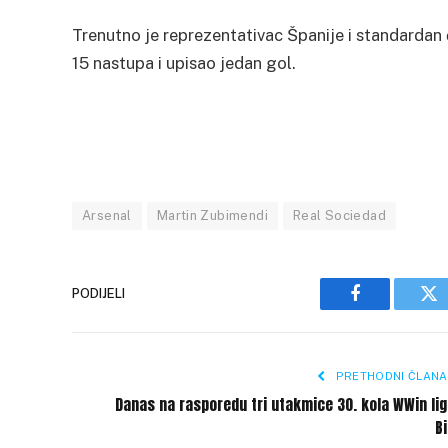
Trenutno je reprezentativac Španije i standardan
15 nastupa i upisao jedan gol.
Arsenal
Martin Zubimendi
Real Sociedad
PODIJELI
Facebook
Tw
PRETHODNI ČLANA
Danas na rasporedu tri utakmice 30. kola WWin li
B