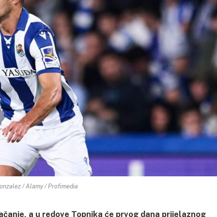
onzalez / Alamy / Profimedia
ačanje, a u redove Topnika će prvog dana prijelaznog