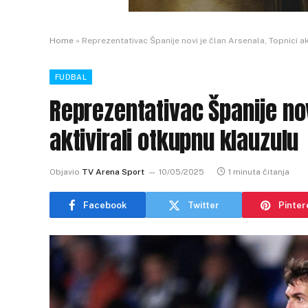
Home
»
Reprezentativac Španije novi je član Arsenala, Topnici ak
FUDBAL
Reprezentativac Španije nov
aktivirali otkupnu klauzulu
Objavio
TV Arena Sport
10/05/2025
1 minuta čitanja
Facebook
Twitter
Pinter