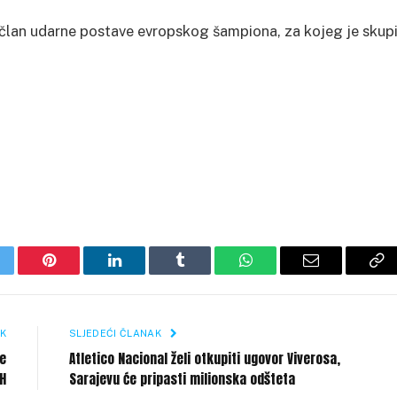
 član udarne postave evropskog šampiona, za kojeg je skup
itter
Pinterest
LinkedIn
Tumblr
WhatsApp
Email
Co
Li
K
SLJEDEĆI ČLANAK
ge
Atletico Nacional želi otkupiti ugovor Viverosa,
iH
Sarajevu će pripasti milionska odšteta