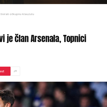
tivirali otkupnu klauzulu
i je član Arsenala, Topnici
est