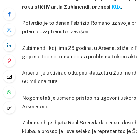
roka stići Martin Zubimendi, prenosi
Klix
.
Potvrdio je to danas Fabrizio Romano uz svoje pre
pitanju ovaj transfer završen.
Zubimendi, koji ima 26 godina, u Arsenal stiže iz 
gdje su Topnici i imali dosta problema tokom akt
Arsenal je aktivirao otkupnu klauzulu u Zubimend
60 miliona eura.
Nogometaš je usmeno pristao na ugovor i uskoro 
Arsenalom.
Zubimendi je dijete Real Sociedada i cijelu dosada
kluba, a prošao je i sve selekcije reprezentacije Š