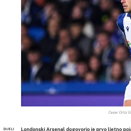
Cesar Ortiz G
Londonski Arsenal dogovorio je prvo ljetno poj
DIJELI