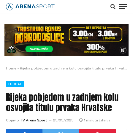
Home
»
Rijeka pobjedom u zadnjem kolu osvojila titulu prvaka Hrvatske
FUDBAL
Rijeka pobjedom u zadnjem kolu
osvojila titulu prvaka Hrvatske
Objavio
TV Arena Sport
25/05/2025
1 minuta čitanja