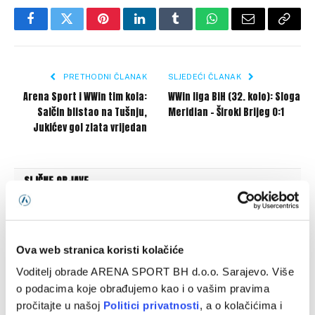
Facebook
Twitter
Pinterest
LinkedIn
Tumblr
WhatsApp
Email
Copy
Link
PRETHODNI ČLANAK
SLJEDEĆI ČLANAK
Arena Sport i WWin tim kola:
WWin liga BiH (32. kolo): Sloga
Salčin blistao na Tušnju,
Meridian – Široki Brijeg 0:1
Jukićev gol zlata vrijedan
SLIČNE OBJAVE
Ova web stranica koristi kolačiće
Voditelj obrade ARENA SPORT BH d.o.o. Sarajevo. Više
o podacima koje obrađujemo kao i o vašim pravima
pročitajte u našoj
Politici privatnosti
, a o kolačićima i