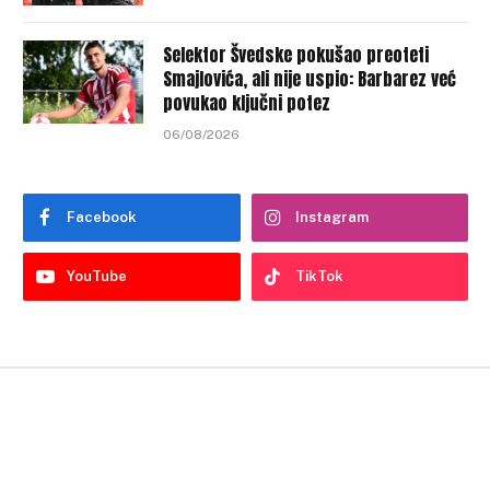
Selektor Švedske pokušao preoteti
Smajlovića, ali nije uspio: Barbarez već
povukao ključni potez
06/08/2026
Facebook
Instagram
YouTube
TikTok