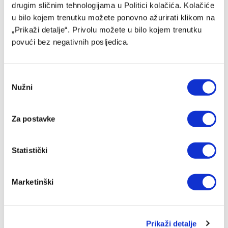
drugim sličnim tehnologijama u Politici kolačića. Kolačiće
u bilo kojem trenutku možete ponovno ažurirati klikom na
„Prikaži detalje“. Privolu možete u bilo kojem trenutku
povući bez negativnih posljedica.
Jakirović dobio veliko pojačanje, oboren klupski rekord
06/08/2026
Consent
Nužni
Selection
Za postavke
Statistički
Marketinški
Italijanski mediji: Juventus i Spalletti imaju jasan plan za
Prikaži detalje