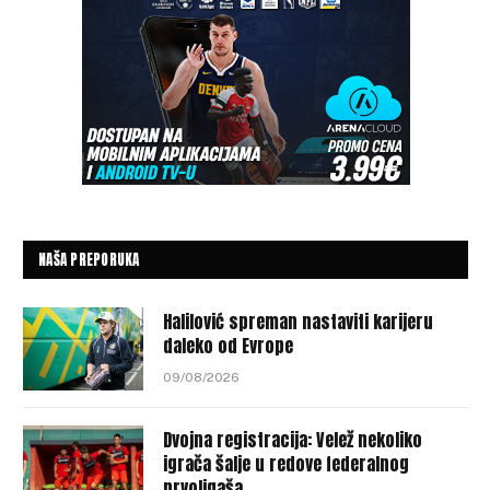
NAŠA PREPORUKA
Halilović spreman nastaviti karijeru
daleko od Evrope
09/08/2026
Dvojna registracija: Velež nekoliko
igrača šalje u redove federalnog
prvoligaša