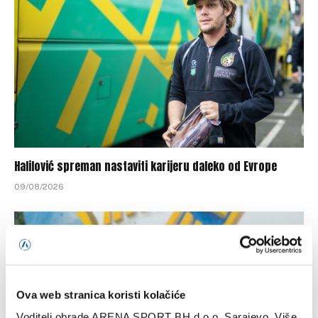
Halilović spreman nastaviti karijeru daleko od Evrope
09/08/2026
Ova web stranica koristi kolačiće
Voditelj obrade ARENA SPORT BH d.o.o. Sarajevo. Više