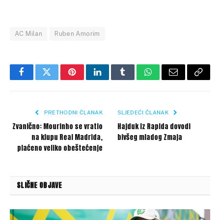
AC Milan
Ruben Amorim
Facebook
Twitter
Pinterest
LinkedIn
Tumblr
WhatsApp
Email
Copy
Link
PRETHODNI ČLANAK
SLJEDEĆI ČLANAK
Zvanično: Mourinho se vratio
Hajduk iz Rapida dovodi
na klupu Real Madrida,
bivšeg mladog Zmaja
plaćeno veliko obeštećenje
SLIČNE OBJAVE