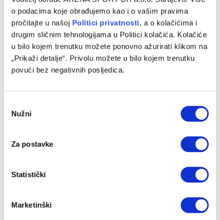
o podacima koje obrađujemo kao i o vašim pravima
pročitajte u našoj
Politici privatnosti
, a o kolačićima i
drugim sličnim tehnologijama u Politici kolačića. Kolačiće
u bilo kojem trenutku možete ponovno ažurirati klikom na
Rijeka na posudbu dovela nogometaša iz Bundeslige
„Prikaži detalje“. Privolu možete u bilo kojem trenutku
09/08/2026
povući bez negativnih posljedica.
Consent
Nužni
Selection
Za postavke
Statistički
Marketinški
Mario Tičinović karijeru nastavlja u trećeligašu