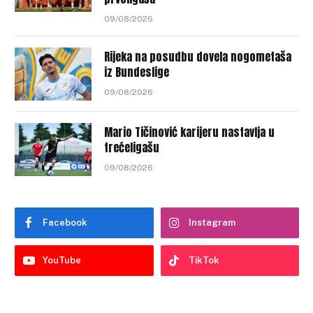
09/08/2026
Rijeka na posudbu dovela nogometaša
iz Bundeslige
09/08/2026
Mario Tičinović karijeru nastavlja u
trećeligašu
09/08/2026
Facebook
Instagram
YouTube
TikTok