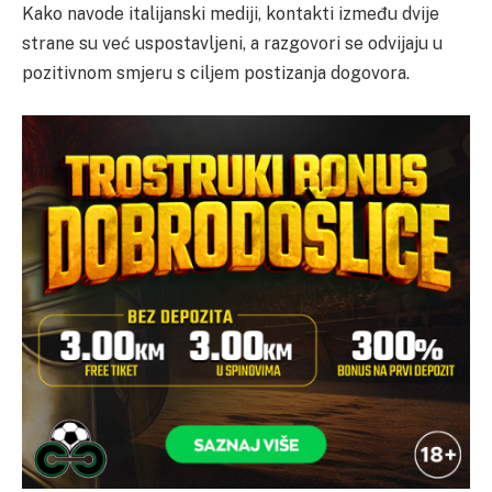
Kako navode italijanski mediji, kontakti između dvije
strane su već uspostavljeni, a razgovori se odvijaju u
pozitivnom smjeru s ciljem postizanja dogovora.