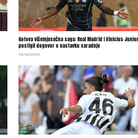
Gotova višemjesečna saga: Real Madrid i Vinicius Junio
postigli dogovor o nastavku saradnje
06/08/2026