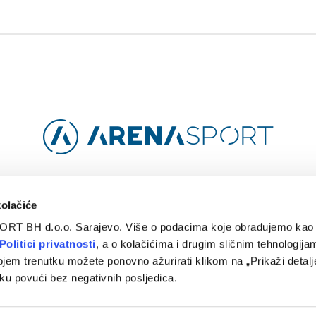
Facebook
Instagram
YouTube
TikTok
kolačiće
ORT BH d.o.o. Sarajevo. Više o podacima koje obrađujemo kao 
O
ARENA CLOUD
KONTAKT
POLITIKA PRIVATNOSTI
Politici privatnosti
, a o kolačićima i drugim sličnim tehnologijam
ojem trenutku možete ponovno ažurirati klikom na „Prikaži detalje
© 2024 Arena Sport. Designed by
WEBMAHER
.
ku povući bez negativnih posljedica.