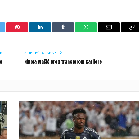
itter
Pinterest
LinkedIn
Tumblr
WhatsApp
Email
Co
Li
K
SLJEDEĆI ČLANAK
ue
Nikola Vlašić pred transferom karijere