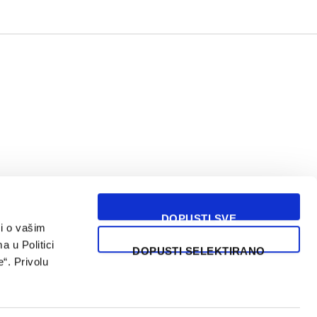
DOPUSTI SVE
i o vašim
USLOVI KORIŠĆENJA
a u Politici
DOPUSTI SELEKTIRANO
“. Privolu