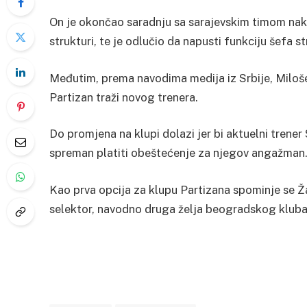
On je okončao saradnju sa sarajevskim timom na
strukturi, te je odlučio da napusti funkciju šefa s
Međutim, prema navodima medija iz Srbije, Miloš
Partizan traži novog trenera.
Do promjena na klupi dolazi jer bi aktuelni trener
spreman platiti obeštećenje za njegov angažman
Kao prva opcija za klupu Partizana spominje se Žar
selektor, navodno druga želja beogradskog kluba