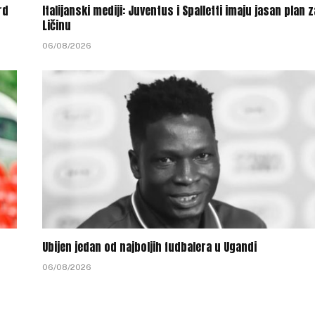
rd
Italijanski mediji: Juventus i Spalletti imaju jasan plan z
Ličinu
06/08/2026
Ubijen jedan od najboljih fudbalera u Ugandi
06/08/2026