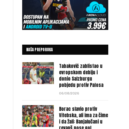
NAŠA PREPORUKA
Tabaković zablistao u
evropskom debiju i
donio Salzburgu
pobjedu protiv Pafosa
06/08/2026
Borac slavio protiv
Vitebska, ali ima za čime
i da žali: Banjalučani u
revanš nose gol