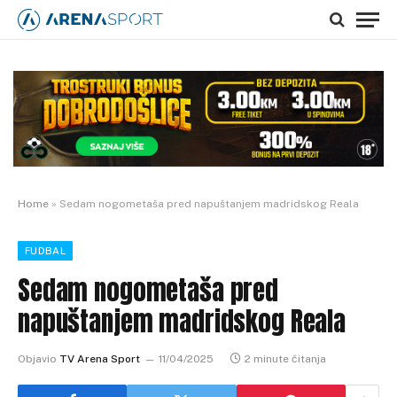
Home
»
Sedam nogometaša pred napuštanjem madridskog Reala
FUDBAL
Sedam nogometaša pred
napuštanjem madridskog Reala
Objavio
TV Arena Sport
11/04/2025
2 minute čitanja