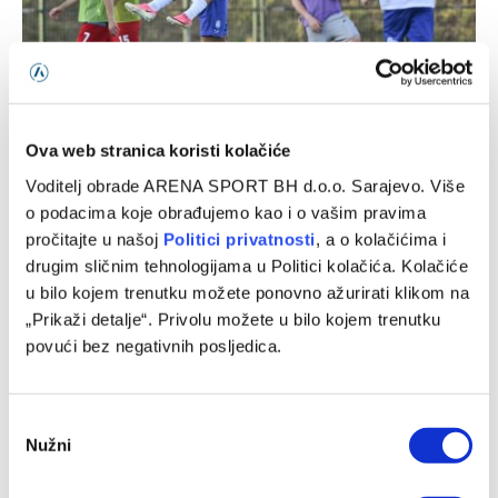
Hat-trick povremenog reprezentativca BiH u pobjedi
Ova web stranica koristi kolačiće
Osijeka
Voditelj obrade ARENA SPORT BH d.o.o. Sarajevo. Više
08/08/2026
o podacima koje obrađujemo kao i o vašim pravima
pročitajte u našoj
Politici privatnosti
, a o kolačićima i
drugim sličnim tehnologijama u Politici kolačića. Kolačiće
u bilo kojem trenutku možete ponovno ažurirati klikom na
„Prikaži detalje“. Privolu možete u bilo kojem trenutku
povući bez negativnih posljedica.
Consent
Nužni
Selection