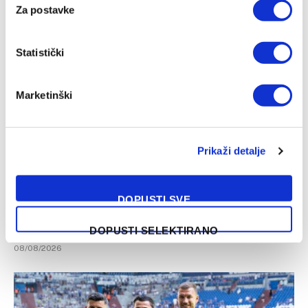
Turski velikan kreće po Amara Dedića
Za postavke
08/08/2026
Statistički
Marketinški
Prikaži detalje
DOPUSTI SVE
Kenan Kodro blizu novog angažmana
DOPUSTI SELEKTIRANO
08/08/2026