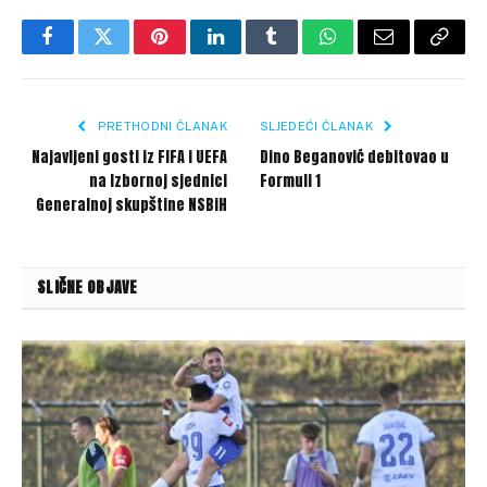
Facebook
Twitter
Pinterest
LinkedIn
Tumblr
WhatsApp
Email
Copy
Link
PRETHODNI ČLANAK
SLJEDEĆI ČLANAK
Najavljeni gosti iz FIFA i UEFA
Dino Beganović debitovao u
na Izbornoj sjednici
Formuli 1
Generalnoj skupštine NSBiH
SLIČNE OBJAVE