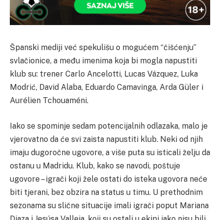
Španski mediji već spekulišu o mogućem “čišćenju”
svlačionice, a među imenima koja bi mogla napustiti
klub su: trener Carlo Ancelotti, Lucas Vázquez, Luka
Modrić, David Alaba, Eduardo Camavinga, Arda Güler i
Aurélien Tchouaméni.
Iako se spominje sedam potencijalnih odlazaka, malo je
vjerovatno da će svi zaista napustiti klub. Neki od njih
imaju dugoročne ugovore, a više puta su isticali želju da
ostanu u Madridu. Klub, kako se navodi, poštuje
ugovore – igrači koji žele ostati do isteka ugovora neće
biti tjerani, bez obzira na status u timu. U prethodnim
sezonama su slične situacije imali igrači poput Mariana
Diaza i Jesúsa Valleja, koji su ostali u ekipi iako nisu bili