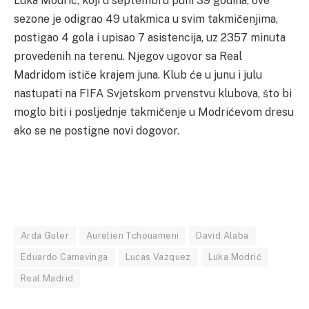
Luka Modrić, koji u septembru puni 39 godina, ove
sezone je odigrao 49 utakmica u svim takmičenjima,
postigao 4 gola i upisao 7 asistencija, uz 2357 minuta
provedenih na terenu. Njegov ugovor sa Real
Madridom ističe krajem juna. Klub će u junu i julu
nastupati na FIFA Svjetskom prvenstvu klubova, što bi
moglo biti i posljednje takmičenje u Modrićevom dresu
ako se ne postigne novi dogovor.
Arda Guler
Aurelien Tchouameni
David Alaba
Eduardo Camavinga
Lucas Vazquez
Luka Modrić
Real Madrid