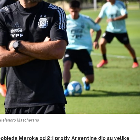
 Alejandro Mascherano
objeda Maroka od 2:1 protiv Argentine dio su velike