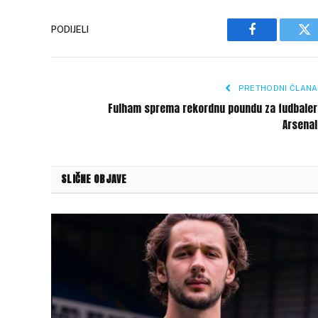
PODIJELI
Facebook
Tw
PRETHODNI ČLANA
Fulham sprema rekordnu poundu za fudbaler
Arsenal
SLIČNE OBJAVE