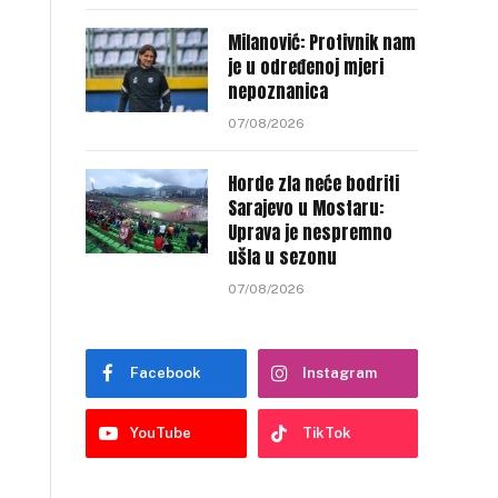
Milanović: Protivnik nam
je u određenoj mjeri
nepoznanica
07/08/2026
Horde zla neće bodriti
Sarajevo u Mostaru:
Uprava je nespremno
ušla u sezonu
07/08/2026
Facebook
Instagram
YouTube
TikTok