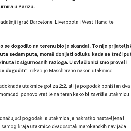
rnira u Parizu.
kadašnji igrač Barcelone, Liverpoola i West Hama te
to se dogodilo na terenu bio je skandal. To nije prijateljs
inuta sedam puta, moraš donijeti odluku kada se treći pu
inuta iz sigurnosnih razloga. U svlačionici smo proveli
 se dogoditi”
, rekao je Mascherano nakon utakmice.
nadoknade utakmice gol za 2:2, ali je pogodak poništen dva
momčadi ponovo vratile na teren kako bi završile utakmicu
ednačujući pogodak, a utakmica je nakratko nastavljena i
e samog kraja utakmice dvadesetak marokanskih navijača