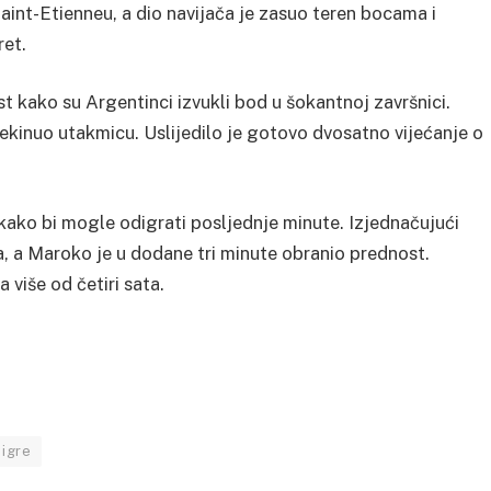
int-Etienneu, a dio navijača je zasuo teren bocama i
ret.
jest kako su Argentinci izvukli bod u šokantnoj završnici.
kinuo utakmicu. Uslijedilo je gotovo dvosatno vijećanje o
u kako bi mogle odigrati posljednje minute. Izjednačujući
, a Maroko je u dodane tri minute obranio prednost.
a više od četiri sata.
 igre