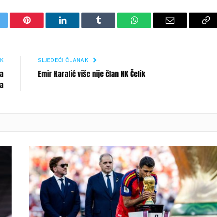
itter
Pinterest
LinkedIn
Tumblr
WhatsApp
Email
Co
Li
K
SLJEDEĆI ČLANAK
a
Emir Karalić više nije član NK Čelik
a