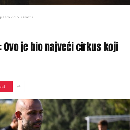
i sam vidio u životu
 Ovo je bio najveći cirkus koji
est