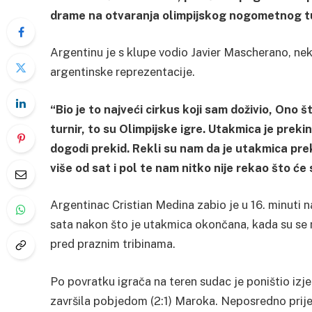
drame na otvaranja olimpijskog nogometnog tu
Argentinu je s klupe vodio Javier Mascherano, ne
argentinske reprezentacije.
“Bio je to najveći cirkus koji sam doživio, Ono š
turnir, to su Olimpijske igre. Utakmica je prek
dogodi prekid. Rekli su nam da je utakmica prek
više od sat i pol te nam nitko nije rekao što će
Argentinac Cristian Medina zabio je u 16. minuti 
sata nakon što je utakmica okončana, kada su se 
pred praznim tribinama.
Po povratku igrača na teren sudac je poništio izj
završila pobjedom (2:1) Maroka. Neposredno prij