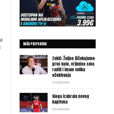
ki
NAŠA PREPORUKA
t
Zekić: Željno iščekujemo
prvo kolo, vrijedno smo
radili i imam velika
očekivanja
07/08/2026
Sloga izabrala novog
kapitena
07/08/2026