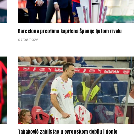
Barcelona preotima kapitena Španije ljutom rivalu
07/08/2026
Tabaković zablistao u evropskom debiju i donio