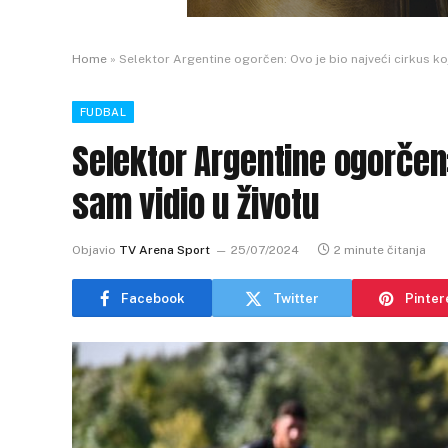
Home
»
Selektor Argentine ogorčen: Ovo je bio najveći cirkus koj
FUDBAL
Selektor Argentine ogorčen:
sam vidio u životu
Objavio
TV Arena Sport
25/07/2024
2 minute čitanja
Facebook
Twitter
Pinter