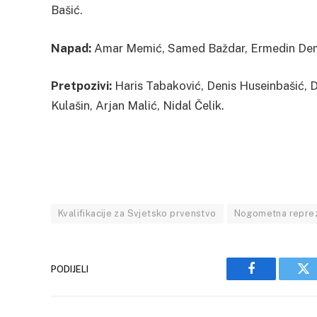
Bašić.
Napad:
Amar Memić, Samed Baždar, Ermedin Demi
Pretpozivi:
Haris Tabaković, Denis Huseinbašić, D
Kulašin, Arjan Malić, Nidal Čelik.
Kvalifikacije za Svjetsko prvenstvo
Nogometna reprez
PODIJELI
Facebook
Tw