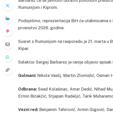
Barbarez će se javnosti obratiti povodom predst
Rumunijom i Kiprom.
Podsjetimo, reprezentacija BiH će utakmicama s 
prvenstvo 2026. godine.
Susret s Rumunijom na rasporedu je 21. marta u Bu
Kipar.
Selektor Sergej Barbarez je ranije objavio spisak
Golmani:
Nikola Vasilj, Martin Zlomislić, Osman H
Odbrana:
Sead Kolašinac, Amar Dedić, Nihad Muja
Ermin Bičakčić, Stjepan Radeljić, Tarik Muharemo
Vezni red:
Benjamin Tahirović, Armin Gigović, Dario