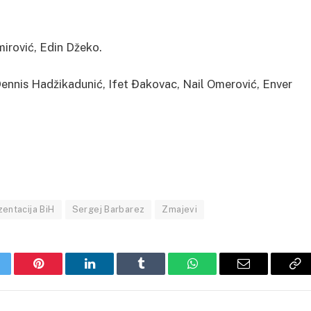
rović, Edin Džeko.
ennis Hadžikadunić, Ifet Đakovac, Nail Omerović, Enver
entacija BiH
Sergej Barbarez
Zmajevi
itter
Pinterest
LinkedIn
Tumblr
WhatsApp
Email
Co
Li