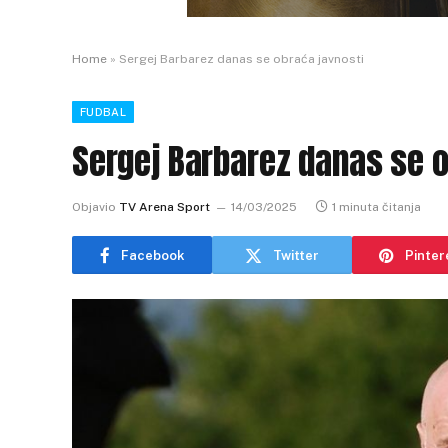
Home
»
Sergej Barbarez danas se obraća javnosti
FUDBAL
Sergej Barbarez danas se o
Objavio
TV Arena Sport
14/03/2025
1 minuta čitanja
Facebook
Twitter
Pinter