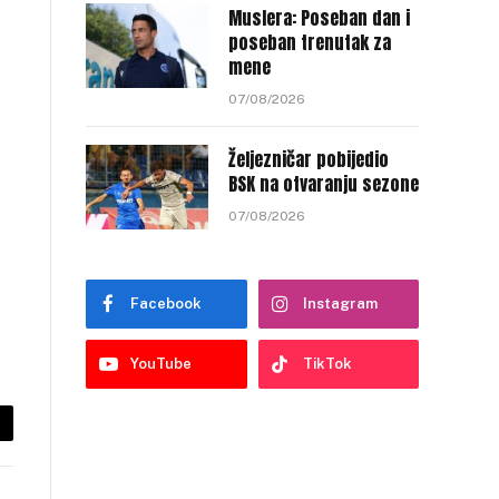
Muslera: Poseban dan i
poseban trenutak za
mene
07/08/2026
Željezničar pobijedio
BSK na otvaranju sezone
07/08/2026
Facebook
Instagram
YouTube
TikTok
py
nk