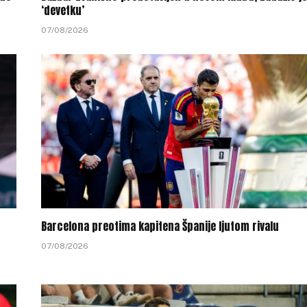
‘devetku’
07/08/2026
Barcelona preotima kapitena Španije ljutom rivalu
07/08/2026