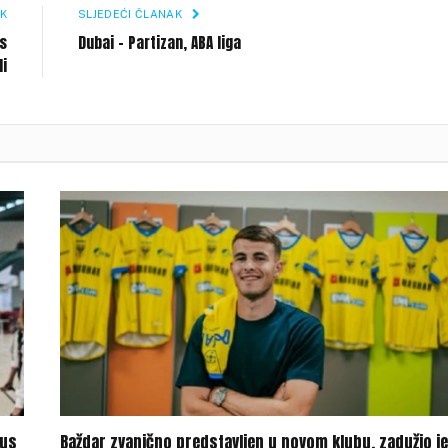
K
SLJEDEĆI ČLANAK
os
Dubai – Partizan, ABA liga
li
tus
Baždar zvanično predstavljen u novom klubu, zadužio je