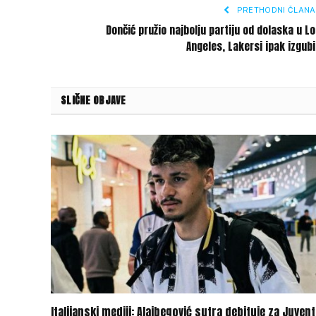
PRETHODNI ČLANA
Dončić pružio najbolju partiju od dolaska u L
Angeles, Lakersi ipak izgubi
SLIČNE OBJAVE
Italijanski mediji: Alajbegović sutra debituje za Juven