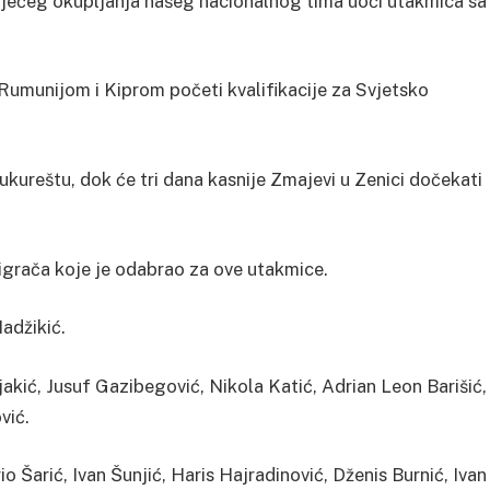
ojećeg okupljanja našeg nacionalnog tima uoči utakmica sa
Rumunijom i Kiprom početi kvalifikacije za Svjetsko
kureštu, dok će tri dana kasnije Zmajevi u Zenici dočekati
 igrača koje je odabrao za ove utakmice.
adžikić.
kić, Jusuf Gazibegović, Nikola Katić, Adrian Leon Barišić,
vić.
 Šarić, Ivan Šunjić, Haris Hajradinović, Dženis Burnić, Ivan