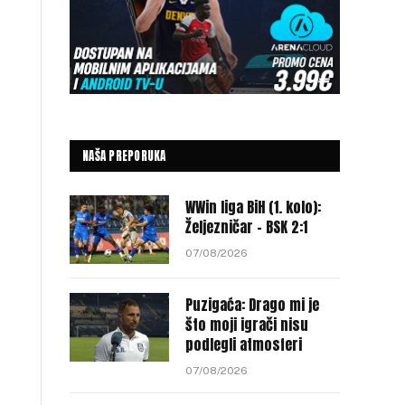
NAŠA PREPORUKA
WWin liga BiH (1. kolo):
Željezničar – BSK 2:1
07/08/2026
Puzigaća: Drago mi je
što moji igrači nisu
podlegli atmosferi
07/08/2026