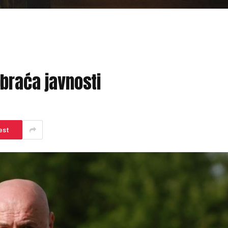
braća javnosti
est