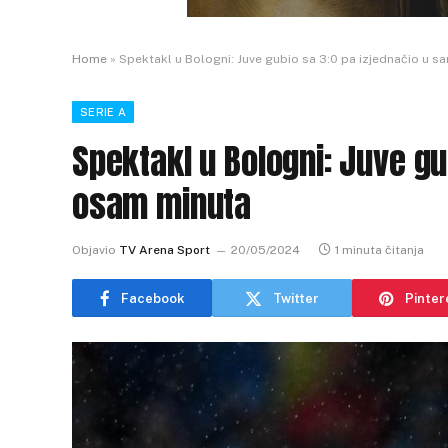
Home
»
Spektakl u Bologni: Juve gubio sa 3:0 pa izjednačio u 
SERIE A
Spektakl u Bologni: Juve g
osam minuta
Objavio
TV Arena Sport
20/05/2024
1 minuta čitanja
Facebook
Twitter
Pinter