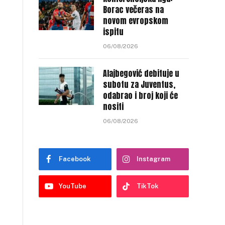
Borac večeras na
novom evropskom
ispitu
06/08/2026
Alajbegović debituje u
subotu za Juventus,
odabrao i broj koji će
nositi
06/08/2026
Facebook
Instagram
YouTube
TikTok