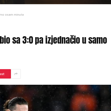
samo osam minuta
ubio sa 3:0 pa izjednačio u samo
est