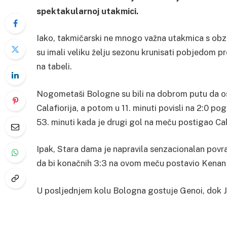
spektakularnoj utakmici.
Iako, takmičarski ne mnogo važna utakmica s obzi
su imali veliku želju sezonu krunisati pobjedom pr
na tabeli.
Nogometaši Bologne su bili na dobrom putu da ost
Calafiorija, a potom u 11. minuti povisli na 2:0 
53. minuti kada je drugi gol na meču postigao Cal
Ipak, Stara dama je napravila senzacionalan povra
da bi konačnih 3:3 na ovom meču postavio Kenan 
U posljednjem kolu Bologna gostuje Genoi, dok 