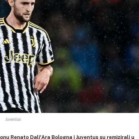
Juventus
dionu Renato Dali'Ara Bologna i Juventus su remizirali u