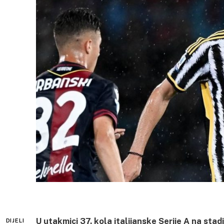
U utakmici 37. kola italijanske Serije A na sta
DIJELI