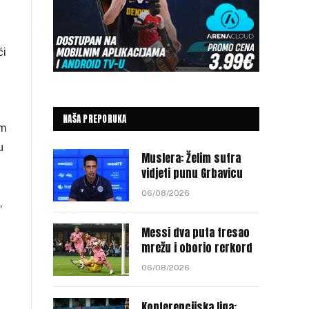
ći
NAŠA PREPORUKA
om
u
Muslera: Želim sutra
vidjeti punu Grbavicu
06/08/2026
,
Messi dva puta tresao
mrežu i oborio rerkord
06/08/2026
Konferencijska liga: