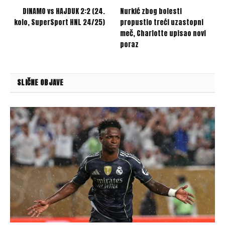
DINAMO vs HAJDUK 2:2 (24.
Nurkić zbog bolesti
kolo, SuperSport HNL 24/25)
propustio treći uzastopni
meč, Charlotte upisao novi
poraz
SLIČNE OBJAVE