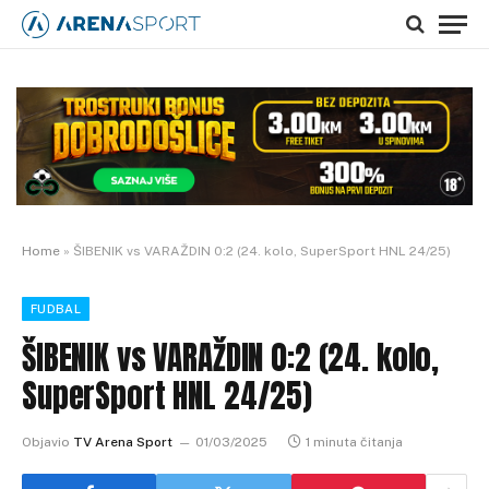
Home
»
ŠIBENIK vs VARAŽDIN 0:2 (24. kolo, SuperSport HNL 24/25)
FUDBAL
ŠIBENIK vs VARAŽDIN 0:2 (24. kolo,
SuperSport HNL 24/25)
Objavio
TV Arena Sport
01/03/2025
1 minuta čitanja