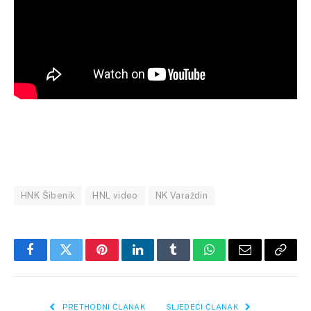
HNK Šibenik
HNL video
NK Varaždin
Facebook
Twitter
Pinterest
LinkedIn
Tumblr
WhatsApp
Email
Copy
Link
PRETHODNI ČLANAK
SLJEDEĆI ČLANAK