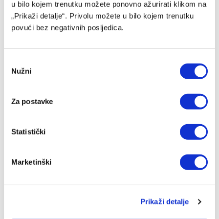
u bilo kojem trenutku možete ponovno ažurirati klikom na
„Prikaži detalje“. Privolu možete u bilo kojem trenutku
povući bez negativnih posljedica.
Nekadašnji fudbaler Sarajeva vratio se u domovinu
Consent
Nužni
Selection
06/08/2026
Za postavke
Statistički
Marketinški
Prikaži detalje
Ubijen jedan od najboljih fudbalera u Ugandi