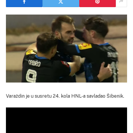
Varaždin je u susretu 24. kola HNL-a savladao Šibenik.