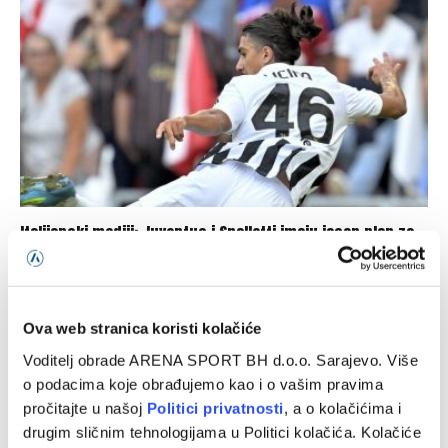
Italijanski mediji: Juventus i Spalletti imaju jasan plan za
Ličinu
06/08/2026
Ova web stranica koristi kolačiće
Voditelj obrade ARENA SPORT BH d.o.o. Sarajevo. Više
o podacima koje obrađujemo kao i o vašim pravima
pročitajte u našoj
Politici privatnosti
, a o kolačićima i
drugim sličnim tehnologijama u Politici kolačića. Kolačiće