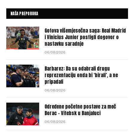
NAŠA PREPORUKA
Gotova višemjesečna saga: Real Madrid
i Vinicius Junior postigli dogovor o
nastavku saradnje
06/08/2026
Barbarez: Da su odabrali drugu
reprezentaciju onda bi ‘birali’, a ne
pripadali
06/08/2026
Određene početne postave za meč
Borac – Vitebsk u Banjaluci
06/08/2026