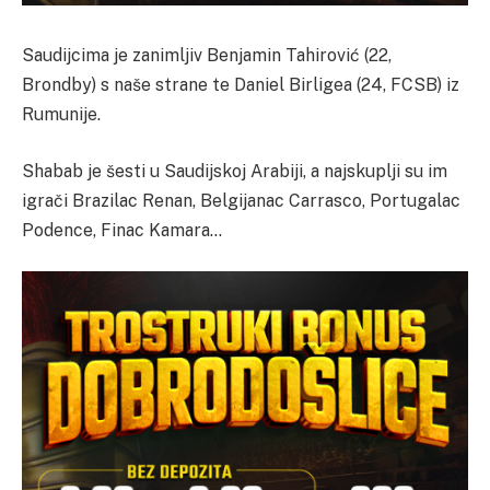
Saudijcima je zanimljiv Benjamin Tahirović (22,
Brondby) s naše strane te Daniel Birligea (24, FCSB) iz
Rumunije.
Shabab je šesti u Saudijskoj Arabiji, a najskuplji su im
igrači Brazilac Renan, Belgijanac Carrasco, Portugalac
Podence, Finac Kamara…