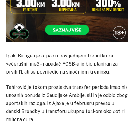
Ipak, Birligea je otpao u posljednjem trenutku za
večerašnji meč – napadač FCSB-a je bio planiran za
prvih 11, ali se povrijedio na sinoćnjem treningu.
Tahirović je tokom prošla dva transfer perioda imao niz
unosnih ponuda iz Saudijske Arabije, ali ih je odbio zbog
sportskih razloga. Iz Ajaxa je u februaru prešao u
danski Brondby u transferu ukupno teškom oko četiri
miliona eura.