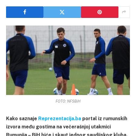
FOTO: NFSBiH
Kako saznaje
Reprezentacija.ba
portal iz rumunskih
izvora među gostima na večerašnjoj utakmici
Rumunija – BiH biće i skaut jednog saudijskog kluba.