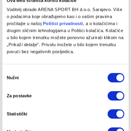
Ova web stranica koristi kolačiće
Voditelj obrade ARENA SPORT BH d.o.o. Sarajevo. Više
o podacima koje obrađujemo kao i o vašim pravima
pročitajte u našoj
Politici privatnosti
, a o kolačićima i
drugim sličnim tehnologijama u Politici kolačića. Kolačiće
u bilo kojem trenutku možete ponovno ažurirati klikom na
„Prikaži detalje“. Privolu možete u bilo kojem trenutku
Baždar zvanično predstavljen u novom klubu, zadužio je
povući bez negativnih posljedica.
‘devetku’
07/08/2026
Consent
Nužni
Selection
Za postavke
Statistički