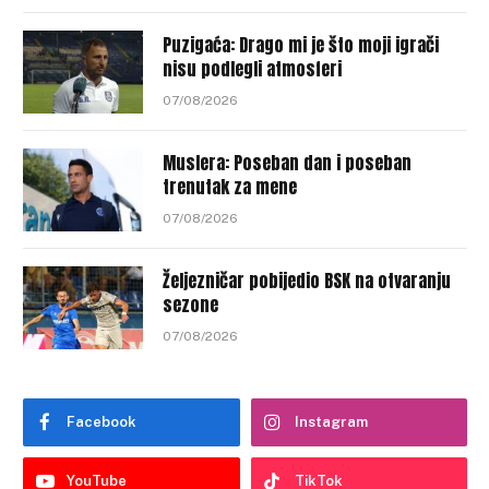
Puzigaća: Drago mi je što moji igrači
nisu podlegli atmosferi
07/08/2026
Muslera: Poseban dan i poseban
trenutak za mene
07/08/2026
Željezničar pobijedio BSK na otvaranju
sezone
07/08/2026
Facebook
Instagram
YouTube
TikTok