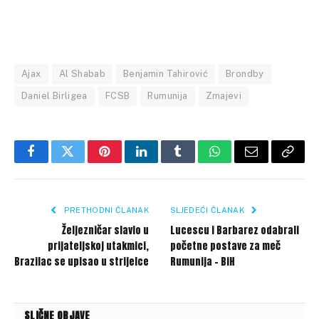
Ajax
Al Shabab
Benjamin Tahirović
Brondby
Daniel Birligea
FCSB
Rumunija
Zmajevi
Facebook
Twitter
Pinterest
LinkedIn
Tumblr
WhatsApp
Email
Copy
Link
PRETHODNI ČLANAK
SLJEDEĆI ČLANAK
Željezničar slavio u
Lucescu i Barbarez odabrali
prijateljskoj utakmici,
početne postave za meč
Brazilac se upisao u strijelce
Rumunija – BiH
SLIČNE OBJAVE