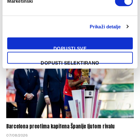
Marketinški
Nakon Muharemovića i Wilsona: Leeds doveo treće
pojačanje i oborio rekord
Prikaži detalje
07/08/2026
DOPUSTI SVE
DOPUSTI SELEKTIRANO
Barcelona preotima kapitena Španije ljutom rivalu
07/08/2026