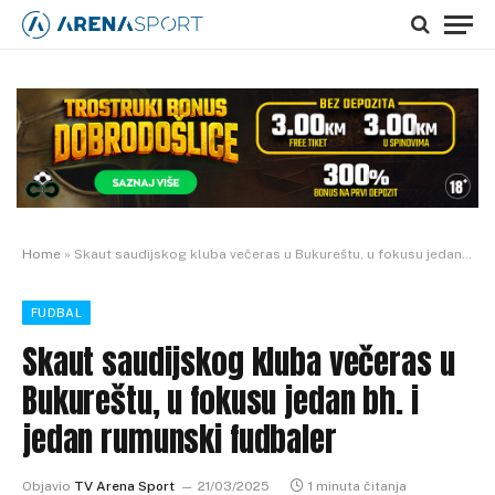
Home
»
Skaut saudijskog kluba večeras u Bukureštu, u fokusu jedan bh. i jedan rumunski fudbaler
FUDBAL
Skaut saudijskog kluba večeras u
Bukureštu, u fokusu jedan bh. i
jedan rumunski fudbaler
Objavio
TV Arena Sport
21/03/2025
1 minuta čitanja