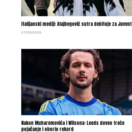
Italijanski mediji: Alajbegović sutra debituje za Juven
07/08/2026
Nakon Muharemovića i Wilsona: Leeds doveo treće
pojačanje i oborio rekord