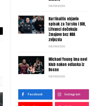
08/08/2026
Kurtinaitis objavio
spisak za Tursku i BiH,
Litvanci dočekuju
Zmajeve bez NBA
py
zvijezda
nk
08/08/2026
Michael Young ima novi
klub nakon odlaska iz
Bosne
08/08/2026
Facebook
Instagram