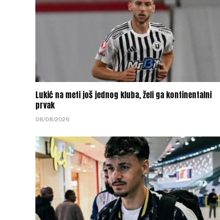
Lukić na meti još jednog kluba, želi ga kontinentalni
prvak
08/08/2026