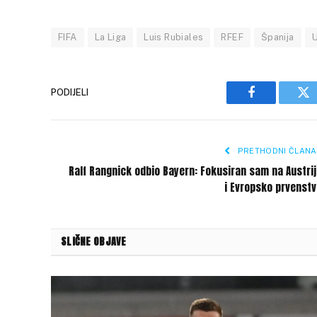
FIFA
La Liga
Luis Rubiales
RFEF
Španija
PODIJELI
Facebook
Tw
PRETHODNI ČLANA
Ralf Rangnick odbio Bayern: Fokusiran sam na Austri
i Evropsko prvenst
SLIČNE OBJAVE