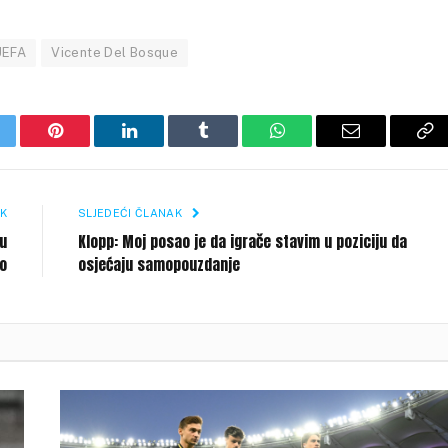
UEFA
Vicente Del Bosque
itter
Pinterest
LinkedIn
Tumblr
WhatsApp
Email
Co
Li
K
SLJEDEĆI ČLANAK
ju
Klopp: Moj posao je da igrače stavim u poziciju da
vo
osjećaju samopouzdanje