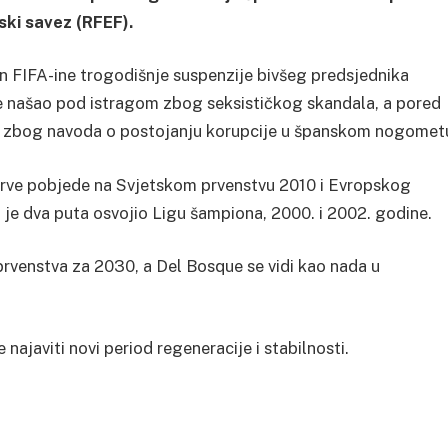
ski savez (RFEF).
n FIFA-ine trogodišnje suspenzije bivšeg predsjednika
e našao pod istragom zbog seksističkog skandala, a pored
e zbog navoda o postojanju korupcije u španskom nogomet
 prve pobjede na Svjetskom prvenstvu 2010 i Evropskog
 je dva puta osvojio Ligu šampiona, 2000. i 2002. godine.
prvenstva za 2030, a Del Bosque se vidi kao nada u
ajaviti novi period regeneracije i stabilnosti.