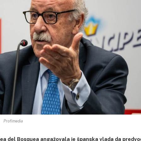
Profimedia
tea del Bosquea angažovala je španska vlada da predvo