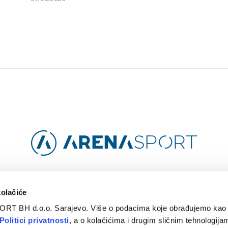
Facebook
Instagram
YouTube
TikTok
kolačiće
ORT BH d.o.o. Sarajevo. Više o podacima koje obrađujemo kao 
O
ARENA CLOUD
KONTAKT
POLITIKA PRIVATNOSTI
Politici privatnosti
, a o kolačićima i drugim sličnim tehnologijam