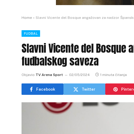
Home
»
Slavni Vicente del Bosque angažovan za nadzor Špans
FUDBAL
Slavni Vicente del Bosque
fudbalskog saveza
Objavio
TV Arena Sport
02/05/2024
1 minuta čitanja
Facebook
Twitter
Pinter