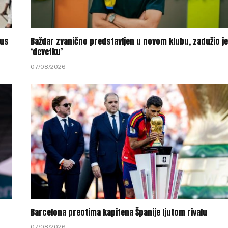
tus
Baždar zvanično predstavljen u novom klubu, zadužio je
‘devetku’
07/08/2026
Barcelona preotima kapitena Španije ljutom rivalu
07/08/2026