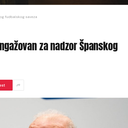
kog fudbalskog saveza
 angažovan za nadzor Španskog
est