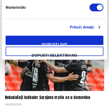
Marketinški
Italijanski mediji: Juventus i Spalletti imaju jasan plan za
Ličinu
Prikaži detalje
06/08/2026
DOPUSTI SVE
DOPUSTI SELEKTIRANO
Nekadašnji fudbaler Sarajeva vratio se u domovinu
06/08/2026