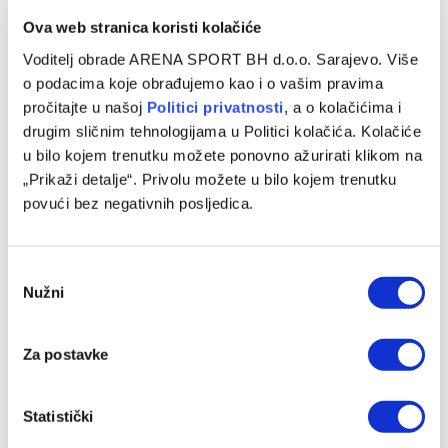
Ova web stranica koristi kolačiće
Voditelj obrade ARENA SPORT BH d.o.o. Sarajevo. Više
o podacima koje obrađujemo kao i o vašim pravima
pročitajte u našoj
Politici privatnosti
, a o kolačićima i
drugim sličnim tehnologijama u Politici kolačića. Kolačiće
u bilo kojem trenutku možete ponovno ažurirati klikom na
„Prikaži detalje“. Privolu možete u bilo kojem trenutku
Jakirović dobio veliko pojačanje, oboren klupski rekord
povući bez negativnih posljedica.
06/08/2026
Consent
Nužni
Selection
Za postavke
Statistički