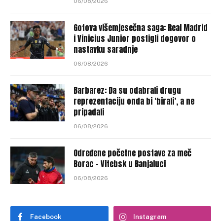
06/08/2026
Gotova višemjesečna saga: Real Madrid
i Vinicius Junior postigli dogovor o
nastavku saradnje
06/08/2026
Barbarez: Da su odabrali drugu
reprezentaciju onda bi ‘birali’, a ne
pripadali
06/08/2026
Određene početne postave za meč
Borac – Vitebsk u Banjaluci
06/08/2026
Facebook
Instagram