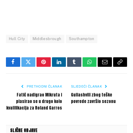
Hull City
Middlesbrough
Southampton
Facebook
Twitter
Pinterest
LinkedIn
Tumblr
WhatsApp
Email
Copy
Link
PRETHODNI ČLANAK
SLJEDEĆI ČLANAK
Fatić nadigrao Mikruta i
Guliashvili zbog teške
plasirao se u drugo kolo
povrede završio sezonu
kvalifikacija za Roland Garros
SLIČNE OBJAVE