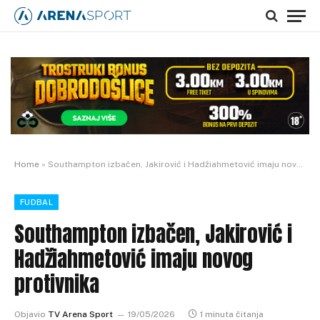
Home
»
Southampton izbačen, Jakirović i Hadžiahmetović imaju novog protivnika
FUDBAL
Southampton izbačen, Jakirović i
Hadžiahmetović imaju novog
protivnika
Objavio
TV Arena Sport
19/05/2026
1 minuta čitanja