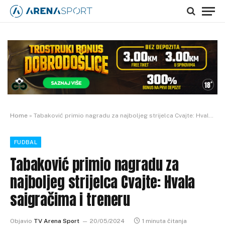
Home
»
Tabaković primio nagradu za najboljeg strijelca Cvajte: Hvala saigračima i treneru
FUDBAL
Tabaković primio nagradu za
najboljeg strijelca Cvajte: Hvala
saigračima i treneru
Objavio
TV Arena Sport
20/05/2024
1 minuta čitanja