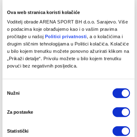
Ova web stranica koristi kolačiće
Voditelj obrade ARENA SPORT BH d.o.o. Sarajevo. Više
o podacima koje obrađujemo kao i o vašim pravima
pročitajte u našoj
Politici privatnosti
, a o kolačićima i
drugim sličnim tehnologijama u Politici kolačića. Kolačiće
u bilo kojem trenutku možete ponovno ažurirati klikom na
„Prikaži detalje“. Privolu možete u bilo kojem trenutku
povući bez negativnih posljedica.
Baždar zvanično predstavljen u novom klubu, zadužio je
‘devetku’
Consent
07/08/2026
Nužni
Selection
Za postavke
Statistički