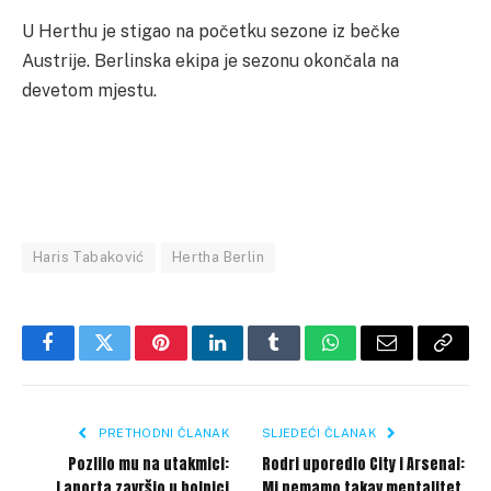
U Herthu je stigao na početku sezone iz bečke
Austrije. Berlinska ekipa je sezonu okončala na
devetom mjestu.
Haris Tabaković
Hertha Berlin
Facebook
Twitter
Pinterest
LinkedIn
Tumblr
WhatsApp
Email
Copy
Link
PRETHODNI ČLANAK
SLJEDEĆI ČLANAK
Pozlilo mu na utakmici:
Rodri uporedio City i Arsenal:
Laporta završio u bolnici
Mi nemamo takav mentalitet