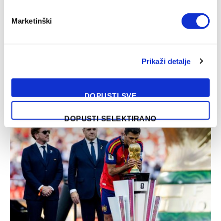
Marketinški
Prikaži detalje
Nakon Muharemovića i Wilsona: Leeds doveo treće
pojačanje i oborio rekord
07/08/2026
DOPUSTI SVE
DOPUSTI SELEKTIRANO