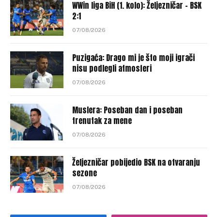
WWin liga BiH (1. kolo): Željezničar – BSK
2:1
07/08/2026
Puzigaća: Drago mi je što moji igrači
nisu podlegli atmosferi
07/08/2026
Muslera: Poseban dan i poseban
trenutak za mene
07/08/2026
Željezničar pobijedio BSK na otvaranju
sezone
07/08/2026