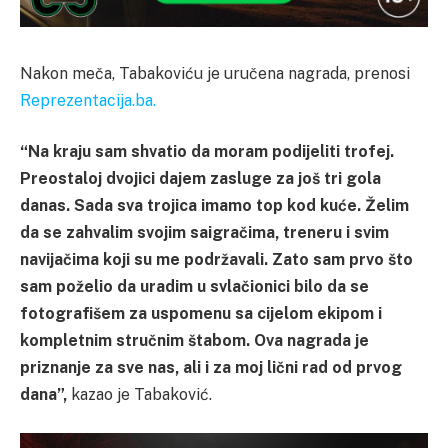
Nakon meča, Tabakoviću je uručena nagrada, prenosi
Reprezentacija.ba.
“Na kraju sam shvatio da moram podijeliti trofej.
Preostaloj dvojici dajem zasluge za još tri gola
danas. Sada sva trojica imamo top kod kuće. Želim
da se zahvalim svojim saigračima, treneru i svim
navijačima koji su me podržavali. Zato sam prvo što
sam poželio da uradim u svlačionici bilo da se
fotografišem za uspomenu sa cijelom ekipom i
kompletnim stručnim štabom. Ova nagrada je
priznanje za sve nas, ali i za moj lični rad od prvog
dana”,
kazao je Tabaković.