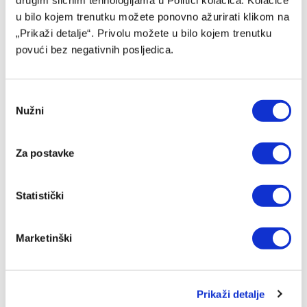
drugim sličnim tehnologijama u Politici kolačića. Kolačiće
u bilo kojem trenutku možete ponovno ažurirati klikom na
„Prikaži detalje“. Privolu možete u bilo kojem trenutku
povući bez negativnih posljedica.
Consent
Nužni
Selection
Za postavke
Jakirović dobio veliko pojačanje, oboren klupski rekord
06/08/2026
Statistički
Marketinški
Prikaži detalje