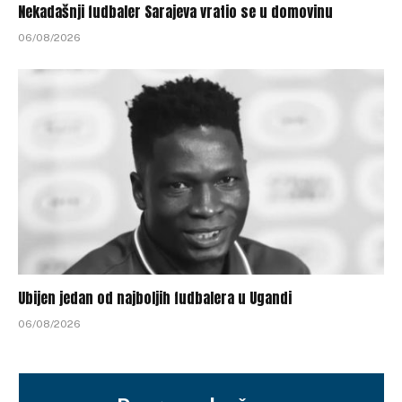
Nekadašnji fudbaler Sarajeva vratio se u domovinu
06/08/2026
Ubijen jedan od najboljih fudbalera u Ugandi
06/08/2026