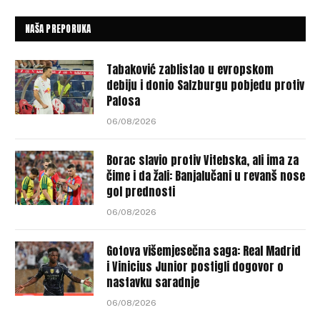
NAŠA PREPORUKA
Tabaković zablistao u evropskom
debiju i donio Salzburgu pobjedu protiv
Pafosa
06/08/2026
Borac slavio protiv Vitebska, ali ima za
čime i da žali: Banjalučani u revanš nose
gol prednosti
06/08/2026
Gotova višemjesečna saga: Real Madrid
i Vinicius Junior postigli dogovor o
nastavku saradnje
06/08/2026