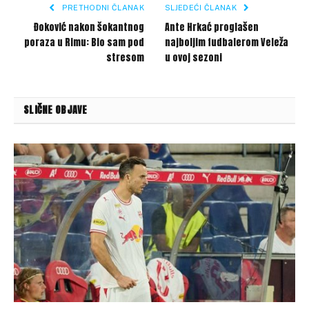
PRETHODNI ČLANAK
SLJEDEĆI ČLANAK
Đoković nakon šokantnog
Ante Hrkać proglašen
poraza u Rimu: Bio sam pod
najboljim fudbalerom Veleža
stresom
u ovoj sezoni
SLIČNE OBJAVE