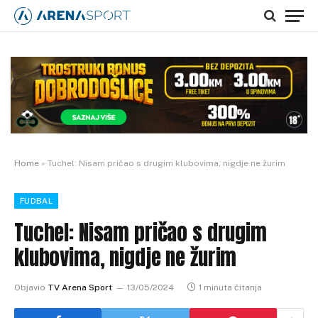
Home
»
Tuchel: Nisam pričao s drugim klubovima, nigdje ne žurim
FUDBAL
Tuchel: Nisam pričao s drugim
klubovima, nigdje ne žurim
Objavio
TV Arena Sport
13/05/2024
1 minuta čitanja