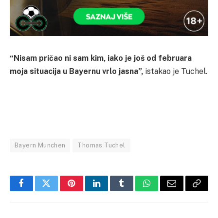
“Nisam pričao ni sam kim, iako je još od februara
moja situacija u Bayernu vrlo jasna”,
istakao je Tuchel.
Bayern Munchen
Thomas Tuchel
Facebook
Twitter
Pinterest
LinkedIn
Tumblr
WhatsApp
Email
Copy
Link