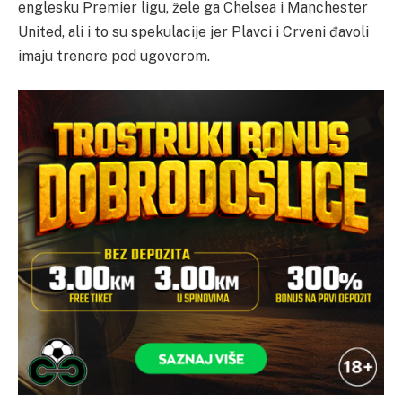
englesku Premier ligu, žele ga Chelsea i Manchester
United, ali i to su spekulacije jer Plavci i Crveni đavoli
imaju trenere pod ugovorom.