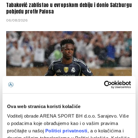
Tabaković zablistao u evropskom debiju i donio Salzburgu
pobjedu protiv Pafosa
06/08/2026
Ova web stranica koristi kolačiće
Gotova višemjesečna saga: Real Madrid i Vinicius Junior
postigli dogovor o nastavku saradnje
Voditelj obrade ARENA SPORT BH d.o.o. Sarajevo. Više
o podacima koje obrađujemo kao i o vašim pravima
06/08/2026
pročitajte u našoj
Politici privatnosti
, a o kolačićima i