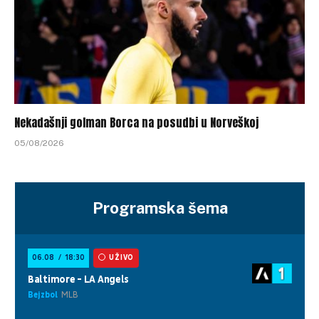
Nekadašnji golman Borca na posudbi u Norveškoj
05/08/2026
Programska šema