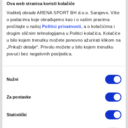
Ova web stranica koristi kolačiće
Voditelj obrade ARENA SPORT BH d.o.o. Sarajevo. Više
o podacima koje obrađujemo kao i o vašim pravima
pročitajte u našoj
Politici privatnosti
, a o kolačićima i
drugim sličnim tehnologijama u Politici kolačića. Kolačiće
u bilo kojem trenutku možete ponovno ažurirati klikom na
„Prikaži detalje“. Privolu možete u bilo kojem trenutku
povući bez negativnih posljedica.
Pjanić: Svaka čast Juventusu, Alajbegović je imao i
izdašnijih ponuda
06/08/2026
Consent
Nužni
Selection
Za postavke
Statistički