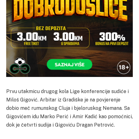
Prvu utakmicu drugog kola Lige konferencije sudiće i
Miloš Gigović. Arbitar iz Gradiške je na povjerenje
dobio meč rumunskog Cluja i bjeloruskog Nemana. Sa
Gigovićem idu Marko Perić i Amir Kadić kao pomoćnici,
dok je četvrti sudija i Gigoviću Dragan Petrović.