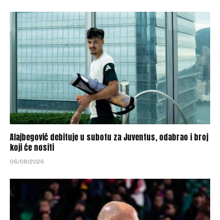
Alajbegović debituje u subotu za Juventus, odabrao i broj
koji će nositi
06/08/2026