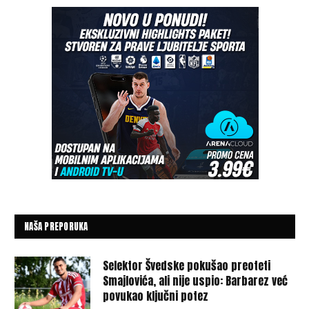
NAŠA PREPORUKA
Selektor Švedske pokušao preoteti
Smajlovića, ali nije uspio: Barbarez već
povukao ključni potez