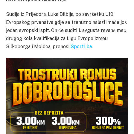
Sudija iz Prijedora, Luka Bilbija, po završetku U19
Evropskog prvenstva gdje se trenutno nalazi imaće još
jedan evropski ispit. On će suditi 1. avgusta revanš meč
drugog kola kvalifikacija za Ligu Evrope izmeu
Silkeborga i Moldea, prenosi
Sport1.ba
.