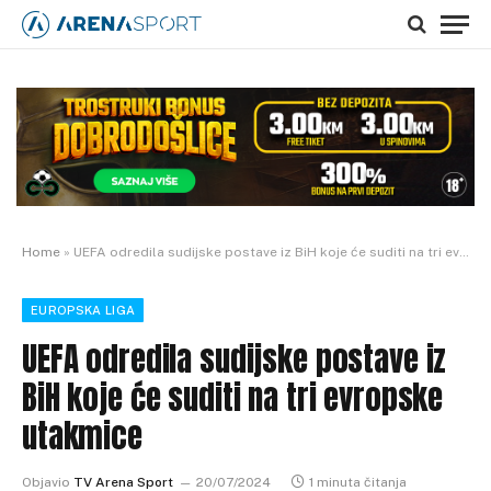
Home
»
UEFA odredila sudijske postave iz BiH koje će suditi na tri evropske utakmice
EUROPSKA LIGA
UEFA odredila sudijske postave iz
BiH koje će suditi na tri evropske
utakmice
Objavio
TV Arena Sport
20/07/2024
1 minuta čitanja