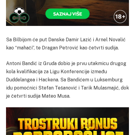
Sa Bilbijom će put Danske Damir Lazić i Arnel Novalić
kao “mahači”, te Dragan Petrović kao četvrti sudija.
Antoni Bandić iz Gruda dobio je prvu utakmicu drugog
kola kvalifikacija za Ligu Konferencije između
Duddelangea i Hackena. Sa Bandićem u Luksemburg
idu pomoćnici Stefan Tešanović i Tarik Mulasmajić, dok
je četvrti sudija Mateo Musa.