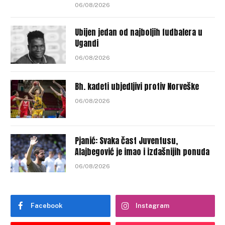
06/08/2026
Ubijen jedan od najboljih fudbalera u
Ugandi
06/08/2026
Bh. kadeti ubjedljivi protiv Norveške
06/08/2026
Pjanić: Svaka čast Juventusu,
Alajbegović je imao i izdašnijih ponuda
06/08/2026
Facebook
Instagram