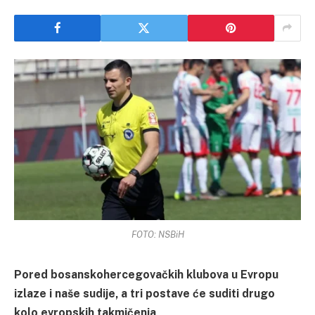
FOTO: NSBiH
Pored bosanskohercegovačkih klubova u Evropu
izlaze i naše sudije, a tri postave će suditi drugo
kolo evropskih takmičenja