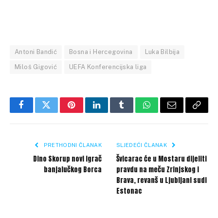
Antoni Bandić
Bosna i Hercegovina
Luka Bilbija
Miloš Gigović
UEFA Konferencijska liga
Facebook
Twitter
Pinterest
LinkedIn
Tumblr
WhatsApp
Email
Copy
Link
PRETHODNI ČLANAK
SLJEDEĆI ČLANAK
Dino Skorup novi igrač
Švicarac će u Mostaru dijeliti
banjalučkog Borca
pravdu na meču Zrinjskog i
Brava, revanš u Ljubljani sudi
Estonac