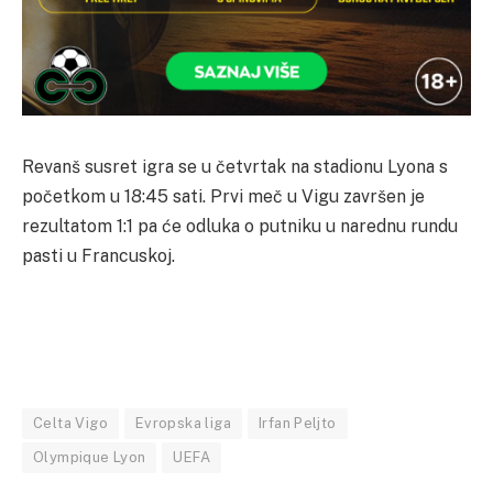
Revanš susret igra se u četvrtak na stadionu Lyona s
početkom u 18:45 sati. Prvi meč u Vigu završen je
rezultatom 1:1 pa će odluka o putniku u narednu rundu
pasti u Francuskoj.
Celta Vigo
Evropska liga
Irfan Peljto
Olympique Lyon
UEFA