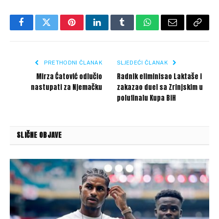
Facebook
Twitter
Pinterest
LinkedIn
Tumblr
WhatsApp
Email
Copy
Link
PRETHODNI ČLANAK
SLJEDEĆI ČLANAK
Mirza Ćatović odlučio
Radnik eliminisao Laktaše i
nastupati za Njemačku
zakazao duel sa Zrinjskim u
polufinalu Kupa BiH
SLIČNE OBJAVE