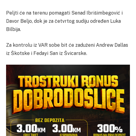
Peljti će na terenu pomagati Senad Ibrišimbegović i
Davor Beljo, dok je za četvrtog sudiju određen Luka
Bilbija.
Za kontrolu iz VAR sobe bit će zaduženi Andrew Dallas
iz Škotske i Fedayi San iz Švicarske.