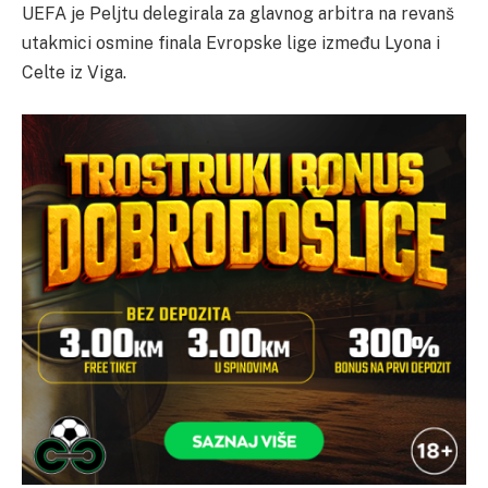
UEFA je Peljtu delegirala za glavnog arbitra na revanš
utakmici osmine finala Evropske lige između Lyona i
Celte iz Viga.