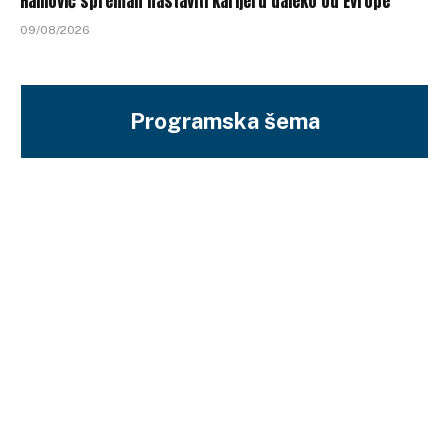
Halilović spreman nastaviti karijeru daleko od Evrope
09/08/2026
Programska šema