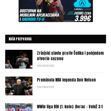
NAŠA PREPORUKA
Zrinjski slavio protiv Čelika i pobjedom
otvorio sezonu
09/08/2026
Preminula NBA legenda Don Nelson
09/08/2026
WWin liga BiH (1. kolo): Borac – Velež 3:1