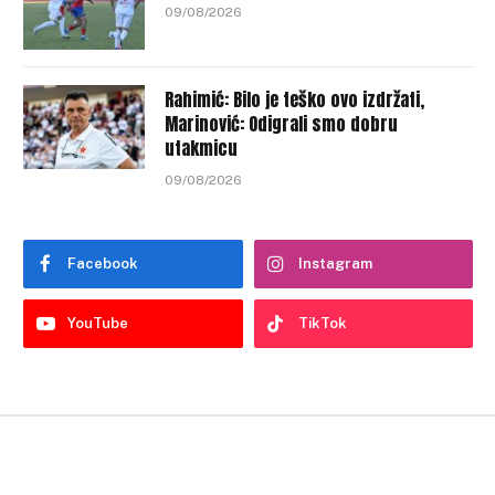
09/08/2026
Rahimić: Bilo je teško ovo izdržati,
Marinović: Odigrali smo dobru
utakmicu
09/08/2026
Facebook
Instagram
YouTube
TikTok