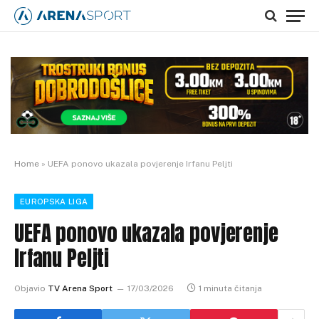
Home
»
UEFA ponovo ukazala povjerenje Irfanu Peljti
EUROPSKA LIGA
UEFA ponovo ukazala povjerenje
Irfanu Peljti
Objavio
TV Arena Sport
17/03/2026
1 minuta čitanja