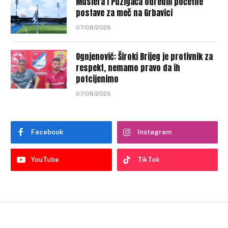
Muslera i Puzigaća odredili početne
postave za meč na Grbavici
07/08/2026
Ognjenović: Široki Brijeg je protivnik za
respekt, nemamo pravo da ih
potcijenimo
07/08/2026
Facebook
Instagram
YouTube
TikTok