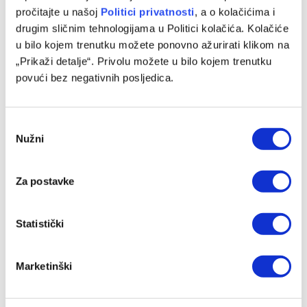
pročitajte u našoj
Politici privatnosti
, a o kolačićima i
Baždar zvanično predstavljen u novom klubu, zadužio je
drugim sličnim tehnologijama u Politici kolačića. Kolačiće
‘devetku’
u bilo kojem trenutku možete ponovno ažurirati klikom na
07/08/2026
„Prikaži detalje“. Privolu možete u bilo kojem trenutku
povući bez negativnih posljedica.
Consent
Nužni
Selection
Za postavke
Statistički
Nakon Muharemovića i Wilsona: Leeds doveo treće
pojačanje i oborio rekord
Marketinški
07/08/2026