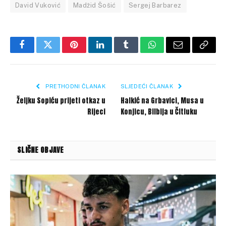
David Vuković
Madžid Šošić
Sergej Barbarez
Facebook
Twitter
Pinterest
LinkedIn
Tumblr
WhatsApp
Email
Copy
Link
PRETHODNI ČLANAK
SLJEDEĆI ČLANAK
Željku Sopiću prijeti otkaz u
Halkić na Grbavici, Musa u
Rijeci
Konjicu, Bilbija u Čitluku
SLIČNE OBJAVE