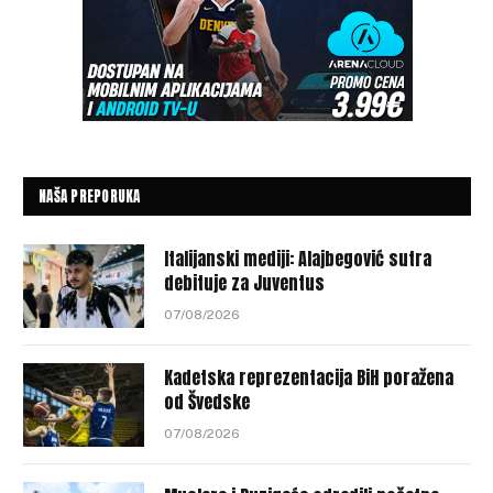
NAŠA PREPORUKA
Italijanski mediji: Alajbegović sutra
debituje za Juventus
07/08/2026
Kadetska reprezentacija BiH poražena
od Švedske
07/08/2026