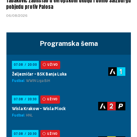
Tabaković zablistao u evropskom debiju i donio Salzburgu
pobjedu protiv Pafosa
06/08/2026
Programska šema