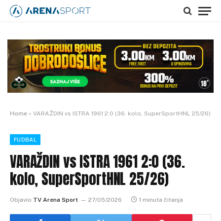
Home
»
VARAŽDIN vs ISTRA 1961 2:0 (36. kolo, SuperSportHNL 25/26)
FUDBAL
VARAŽDIN vs ISTRA 1961 2:0 (36.
kolo, SuperSportHNL 25/26)
Objavio
TV Arena Sport
27/05/2026
1 minuta čitanja