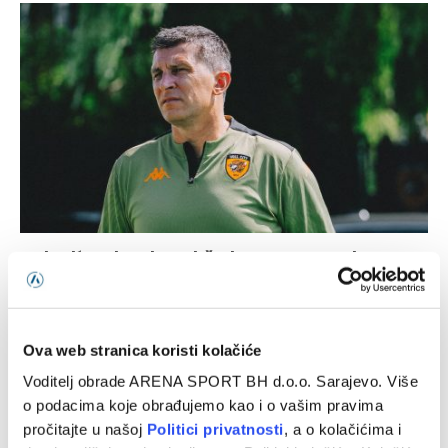
Jakirović dobio veliko pojačanje, oboren klupski rekord
06/08/2026
Ova web stranica koristi kolačiće
Voditelj obrade ARENA SPORT BH d.o.o. Sarajevo. Više
o podacima koje obrađujemo kao i o vašim pravima
pročitajte u našoj
Politici privatnosti
, a o kolačićima i