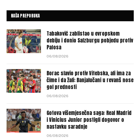
NAŠA PREPORUKA
Tabaković zablistao u evropskom
debiju i donio Salzburgu pobjedu protiv
Pafosa
06/08/2026
Borac slavio protiv Vitebska, ali ima za
čime i da žali: Banjalučani u revanš nose
gol prednosti
06/08/2026
Gotova višemjesečna saga: Real Madrid
i Vinicius Junior postigli dogovor o
nastavku saradnje
06/08/2026